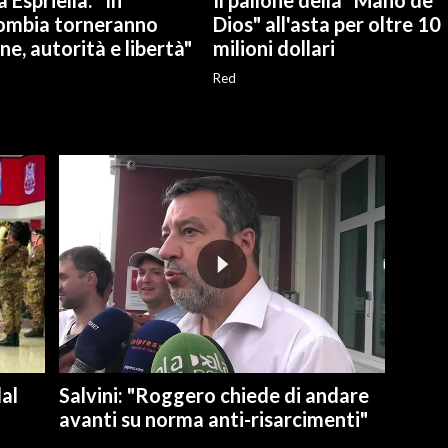
a Espriella: "In
Il pallone della "Mano de
ombia torneranno
Dios" all'asta per oltre 10
ne, autorità e libertà"
milioni dollari
Red
dal
Salvini: "Roggero chiede di andare
avanti su norma anti-risarcimenti"