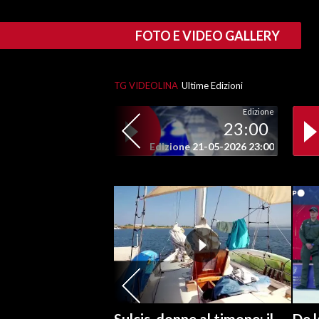
SPETTACOLI
FOTO E VIDEO GALLERY
GOSSIP
TG VIDEOLINA
Ultime Edizioni
SALUTE
Edizione
23:00
SARDEGNA TURISMO
Edizione 21-05-2026 23:00
SARDI NEL MONDO
NOTIZIE
EVENTI
#CARAUNIONE
3 MINUTI CON
INSULARITÀ