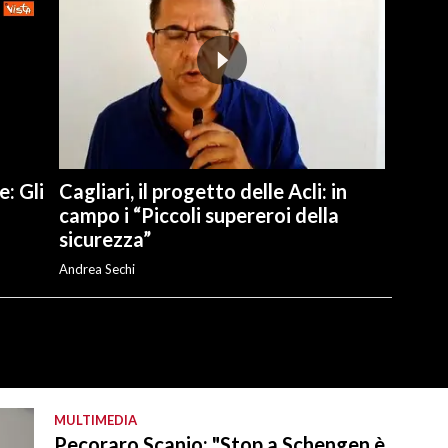
e: Gli
Cagliari, il progetto delle Acli: in
campo i “Piccoli supereroi della
sicurezza”
Andrea Sechi
MULTIMEDIA
Pecoraro Scanio: "Stop a Schengen è