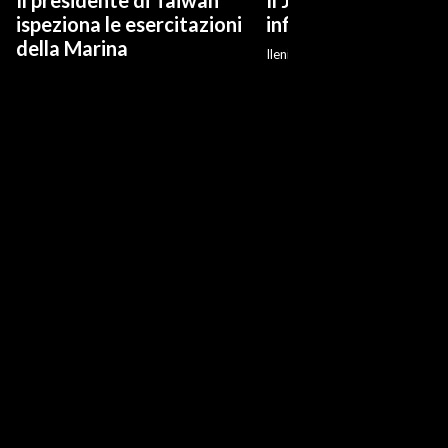
Il presidente di Taiwan
Il Jova Summer Par
ispeziona le esercitazioni
infiamma Olbia
della Marina
Ilenia Giagnoni