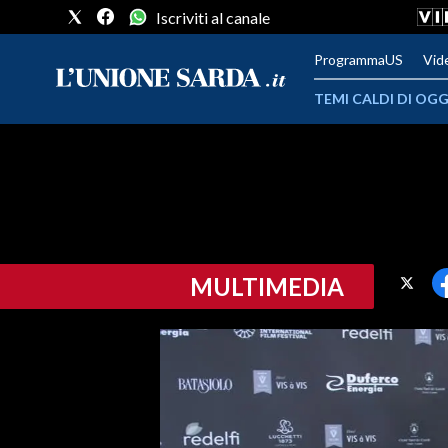
Iscriviti al canale
ProgrammaUS
Vid
TEMI CALDI DI OGG
METEO
COMUNI AL VOTO
VIDEO
MULTIMEDIA
FOTO
CRONACA SARDEGNA
CAGLIARI
PROVINCIA DI CAGLIARI
SULCIS IGLESIENTE