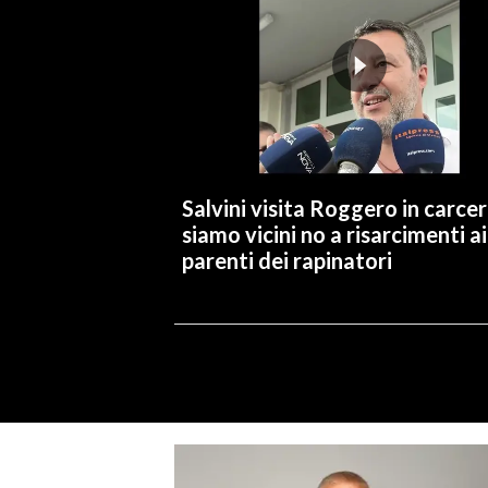
Salvini visita Roggero in carcer
siamo vicini no a risarcimenti ai
parenti dei rapinatori