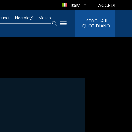
Italy
ACCEDI
nunci
Necrologi
Meteo
SFOGLIA IL
QUOTIDIANO