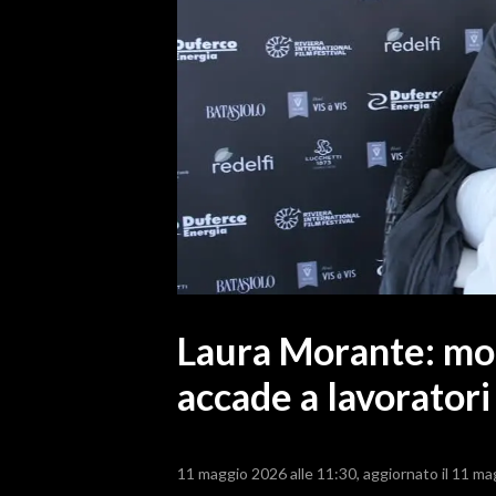
MEDIO CAMPIDANO
ORISTANO E PROVINCIA
SASSARI E PROVINCIA
GALLURA
NUORO E PROVINCIA
OGLIASTRA
AGENDA
CRONACA
ITALIA
MONDO
Laura Morante: mol
accade a lavoratori
POLITICA
ECONOMIA
11 maggio 2026 alle 11:30
aggiornato il 11 ma
SERVIZI ALLE IMPRESE