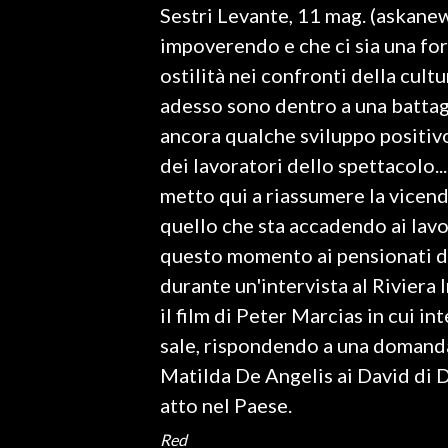
Sestri Levante, 11 mag. (askanews
LAVORO
impoverendo e che ci sia una for
BANDI
ostilità nei confronti della cultu
adesso sono dentro a una battagl
SPORT IN SARDEGNA
ancora qualche sviluppo positivo
SPORT
dei lavoratori dello spettacolo...
RISULTATI E CLASSIFICHE
metto qui a riassumere la vicend
CALCIO
quello che sta accadendo ai lavor
CALCIO REGIONALE
questo momento ai pensionati d
BASKET
durante un'intervista al Riviera 
VOLLEY
il film di Peter Marcias in cui i
MOTORI
sale, rispondendo a una domanda
TENNIS
Matilda De Angelis ai David di 
ALTRI SPORT
atto nel Paese.
Red
CULTURA