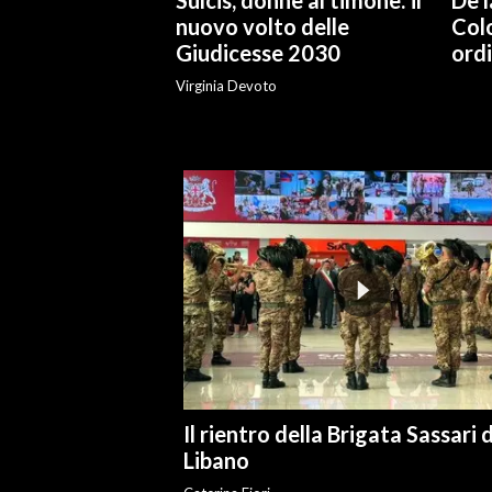
Sulcis, donne al timone: il
De l
nuovo volto delle
Col
INFO AZIENDE
Giudicesse 2030
ordi
ABBONATI
Virginia Devoto
ANNUNCI
NECROLOGI
PUBBLICITÀ
SPIAGGE
STORE
Il rientro della Brigata Sassari 
Libano