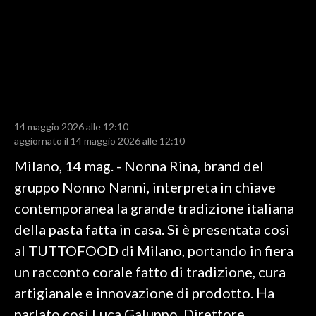
LAVORO
BANDI
SPORT IN SARDEGNA
SPORT
14 maggio 2026 alle 12:10
RISULTATI E CLASSIFICHE
aggiornato il 14 maggio 2026 alle 12:10
CALCIO
Milano, 14 mag. - Nonna Rina, brand del
CALCIO REGIONALE
gruppo Nonno Nanni, interpreta in chiave
BASKET
contemporanea la grande tradizione italiana
VOLLEY
della pasta fatta in casa. Si è presentata così
MOTORI
al TUTTOFOOD di Milano, portando in fiera
TENNIS
un racconto corale fatto di tradizione, cura
ALTRI SPORT
artigianale e innovazione di prodotto. Ha
parlato così Luca Galuppo, Direttore
CULTURA