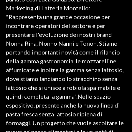
Marketing di Latteria Montello:
SPETTACOLI
"Rappresenta una grande occasione per
incontrare operatori del settore e per
GOSSIP
presentare l'evoluzione dei nostri brand
SALUTE
Nonna Rina, Nonno Nanni e Tonon. Stiamo
portando importanti novità come il rilancio
SARDEGNA TURISMO
della gamma gastronomia, le mozzarelline
affumicate e inoltre la gamma senza lattosio,
SARDI NEL MONDO
dove stiamo lanciando lo stracchino senza
NOTIZIE
lattosio che si unisce a robiola spalmabile e
EVENTI
quindi completa la gamma".Nello spazio
#CARAUNIONE
espositivo, presente anche la nuova linea di
pasta fresca senza lattosio ripiena di
3 MINUTI CON
formaggi. Un progetto che vuole ascoltare le
INSULARITÀ
nuove esigenze alimentari e la volontà di