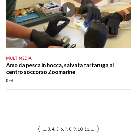
MULTIMEDIA
Amo da pesca in bocca, salvata tartaruga al
centro soccorso Zoomarine
Red
...
3
4
5
6
7
8
9
10
11
...