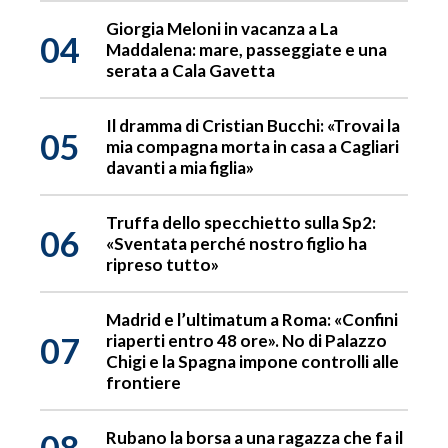
Giorgia Meloni in vacanza a La
04
Maddalena: mare, passeggiate e una
serata a Cala Gavetta
Il dramma di Cristian Bucchi: «Trovai la
05
mia compagna morta in casa a Cagliari
davanti a mia figlia»
Truffa dello specchietto sulla Sp2:
06
«Sventata perché nostro figlio ha
ripreso tutto»
Madrid e l’ultimatum a Roma: «Confini
07
riaperti entro 48 ore». No di Palazzo
Chigi e la Spagna impone controlli alle
frontiere
08
Rubano la borsa a una ragazza che fa il