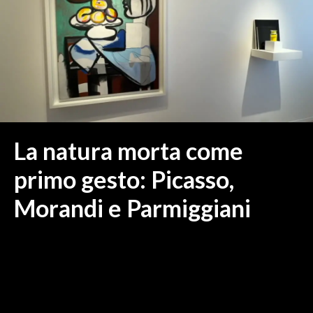
MEDIO CAMPIDANO
ORISTANO E PROVINCIA
SASSARI E PROVINCIA
GALLURA
NUORO E PROVINCIA
OGLIASTRA
AGENDA
La natura morta come
CRONACA
primo gesto: Picasso,
ITALIA
Morandi e Parmiggiani
MONDO
POLITICA
ECONOMIA
SERVIZI ALLE IMPRESE