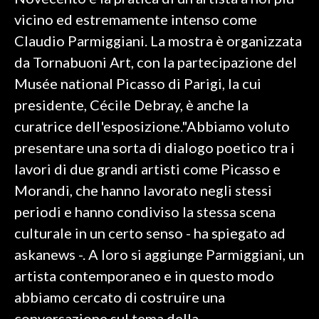
vicino ed estremamente intenso come
SPETTACOLI
Claudio Parmiggiani. La mostra è organizzata
da Tornabuoni Art, con la partecipazione del
GOSSIP
Musée national Picasso di Parigi, la cui
SALUTE
presidente, Cécile Debray, è anche la
curatrice dell'esposizione."Abbiamo voluto
SARDEGNA TURISMO
presentare una sorta di dialogo poetico tra i
lavori di due grandi artisti come Picasso e
SARDI NEL MONDO
Morandi, che hanno lavorato negli stessi
NOTIZIE
periodi e hanno condiviso la stessa scena
EVENTI
culturale in un certo senso - ha spiegato ad
#CARAUNIONE
askanews -. A loro si aggiunge Parmiggiani, un
artista contemporaneo e in questo modo
3 MINUTI CON
abbiamo cercato di costruire una
INSULARITÀ
conversazione sul tema della