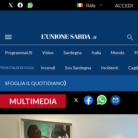
Italy
ACCEDI
METEO
ProgrammaUS
Video
Sardegna
Italia
Mondo
Po
COMUNI AL VOTO
Incendi
Sos Sardegna
Incidenti
Cagli
TEMI CALDI DI OGGI:
VIDEO
SFOGLIA IL QUOTIDIANO
FOTO
MULTIMEDIA
CRONACA SARDEGNA
CAGLIARI
PROVINCIA DI CAGLIARI
SULCIS IGLESIENTE