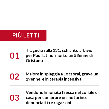
PIÙ LETTI
Tragedia sulla 131, schianto al bivio
01
per Paulilatino: morto un 53enne di
Oristano
02
Malore in spiaggia a Lotzorai, grave un
19enne: è in terapia intensiva
Vendono limonata fresca nel cortile di
03
casa per comprare un motorino,
denunciati tre ragazzini