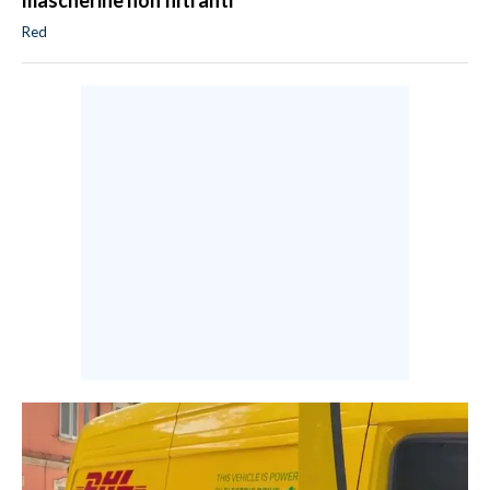
mascherine non filtranti
Red