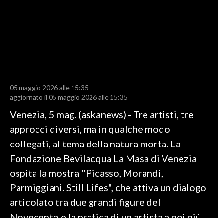
LAVORO
BANDI
SPORT IN SARDEGNA
SPORT
05 maggio 2026 alle 15:35
RISULTATI E CLASSIFICHE
aggiornato il 05 maggio 2026 alle 15:35
CALCIO
Venezia, 5 mag. (askanews) - Tre artisti, tre
CALCIO REGIONALE
approcci diversi, ma in qualche modo
BASKET
collegati, al tema della natura morta. La
VOLLEY
Fondazione Bevilacqua La Masa di Venezia
MOTORI
ospita la mostra "Picasso, Morandi,
TENNIS
Parmiggiani. Still Lifes", che attiva un dialogo
ALTRI SPORT
articolato tra due grandi figure del
Novecento e la pratica di un artista a noi più
CULTURA