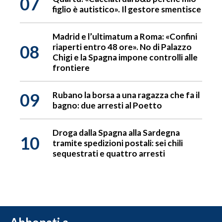
07
figlio è autistico». Il gestore smentisce
Madrid e l’ultimatum a Roma: «Confini
08
riaperti entro 48 ore». No di Palazzo
Chigi e la Spagna impone controlli alle
frontiere
09
Rubano la borsa a una ragazza che fa il
bagno: due arresti al Poetto
Droga dalla Spagna alla Sardegna
10
tramite spedizioni postali: sei chili
sequestrati e quattro arresti