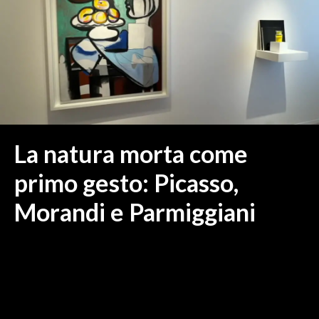
MEDIO CAMPIDANO
ORISTANO E PROVINCIA
SASSARI E PROVINCIA
GALLURA
NUORO E PROVINCIA
OGLIASTRA
AGENDA
La natura morta come
CRONACA
primo gesto: Picasso,
ITALIA
Morandi e Parmiggiani
MONDO
POLITICA
ECONOMIA
SERVIZI ALLE IMPRESE