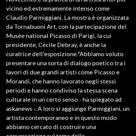
vicino ed estremamente intenso come
SPETTACOLI
Claudio Parmiggiani. La mostra è organizzata
da Tornabuoni Art, con la partecipazione del
GOSSIP
Musée national Picasso di Parigi, la cui
SALUTE
presidente, Cécile Debray, è anche la
curatrice dell'esposizione."Abbiamo voluto
SARDEGNA TURISMO
presentare una sorta di dialogo poetico tra i
lavori di due grandi artisti come Picasso e
SARDI NEL MONDO
Morandi, che hanno lavorato negli stessi
NOTIZIE
periodi e hanno condiviso la stessa scena
EVENTI
culturale in un certo senso - ha spiegato ad
#CARAUNIONE
askanews -. A loro si aggiunge Parmiggiani, un
artista contemporaneo e in questo modo
3 MINUTI CON
abbiamo cercato di costruire una
INSULARITÀ
conversazione sul tema della