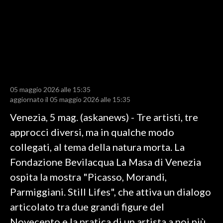
LAVORO
BANDI
SPORT IN SARDEGNA
SPORT
05 maggio 2026 alle 15:35
RISULTATI E CLASSIFICHE
aggiornato il 05 maggio 2026 alle 15:35
CALCIO
Venezia, 5 mag. (askanews) - Tre artisti, tre
CALCIO REGIONALE
approcci diversi, ma in qualche modo
BASKET
collegati, al tema della natura morta. La
VOLLEY
Fondazione Bevilacqua La Masa di Venezia
MOTORI
ospita la mostra "Picasso, Morandi,
TENNIS
Parmiggiani. Still Lifes", che attiva un dialogo
ALTRI SPORT
articolato tra due grandi figure del
Novecento e la pratica di un artista a noi più
CULTURA