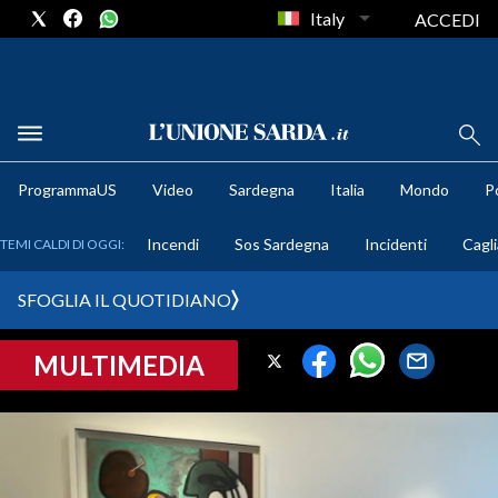
Italy
ACCEDI
METEO
ProgrammaUS
Video
Sardegna
Italia
Mondo
Po
COMUNI AL VOTO
Incendi
Sos Sardegna
Incidenti
Cagli
TEMI CALDI DI OGGI:
VIDEO
SFOGLIA IL QUOTIDIANO
FOTO
MULTIMEDIA
CRONACA SARDEGNA
CAGLIARI
PROVINCIA DI CAGLIARI
SULCIS IGLESIENTE