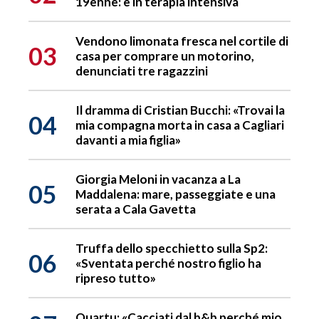
19enne: è in terapia intensiva
Vendono limonata fresca nel cortile di
03
casa per comprare un motorino,
denunciati tre ragazzini
Il dramma di Cristian Bucchi: «Trovai la
04
mia compagna morta in casa a Cagliari
davanti a mia figlia»
Giorgia Meloni in vacanza a La
05
Maddalena: mare, passeggiate e una
serata a Cala Gavetta
Truffa dello specchietto sulla Sp2:
06
«Sventata perché nostro figlio ha
ripreso tutto»
Quartu: «Cacciati dal b&b perché mio