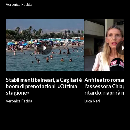
Veronica Fadda
Stabilimenti balneari, a Cagliari è
Anfiteatro romano d
boom di prenotazioni: «Ottima
l'assessora Chiapp
stagione»
ritardo, riaprirà ne
Veronica Fadda
Luca Neri