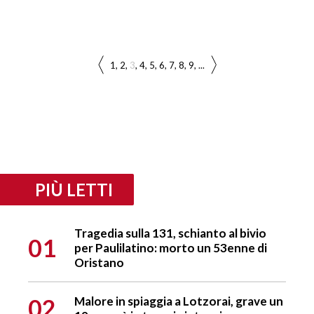
1
2
3
4
5
6
7
8
9
...
PIÙ LETTI
Tragedia sulla 131, schianto al bivio
01
per Paulilatino: morto un 53enne di
Oristano
02
Malore in spiaggia a Lotzorai, grave un