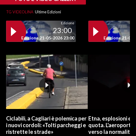
TG VIDEOLINA
Ultime Edizioni
Edizione
23:00
Edizione 21-05-2026 23:00
Edizione 21-05-
Ciclabili, a Cagliari è polemica per
Etna, esplosioni e c
i nuovi cordoli: «Tolti parcheggi e
quota. L'aeroporto 
ristrette le strade»
verso la normalità