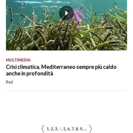
MULTIMEDIA
Crisi climatica, Mediterraneo sempre più caldo
anche in profondità
Red
1
2
3
4
5
6
7
8
9
...