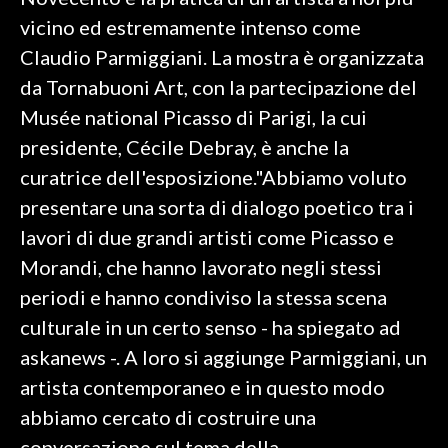
vicino ed estremamente intenso come
SPETTACOLI
Claudio Parmiggiani. La mostra è organizzata
da Tornabuoni Art, con la partecipazione del
GOSSIP
Musée national Picasso di Parigi, la cui
SALUTE
presidente, Cécile Debray, è anche la
curatrice dell'esposizione."Abbiamo voluto
SARDEGNA TURISMO
presentare una sorta di dialogo poetico tra i
lavori di due grandi artisti come Picasso e
SARDI NEL MONDO
Morandi, che hanno lavorato negli stessi
NOTIZIE
periodi e hanno condiviso la stessa scena
EVENTI
culturale in un certo senso - ha spiegato ad
#CARAUNIONE
askanews -. A loro si aggiunge Parmiggiani, un
artista contemporaneo e in questo modo
3 MINUTI CON
abbiamo cercato di costruire una
INSULARITÀ
conversazione sul tema della