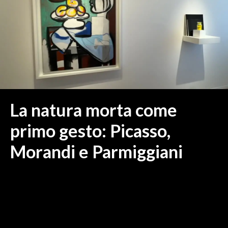
MEDIO CAMPIDANO
ORISTANO E PROVINCIA
SASSARI E PROVINCIA
GALLURA
NUORO E PROVINCIA
OGLIASTRA
AGENDA
La natura morta come
CRONACA
primo gesto: Picasso,
ITALIA
Morandi e Parmiggiani
MONDO
POLITICA
ECONOMIA
SERVIZI ALLE IMPRESE