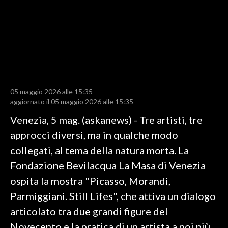
LAVORO
BANDI
SPORT IN SARDEGNA
SPORT
05 maggio 2026 alle 15:35
RISULTATI E CLASSIFICHE
aggiornato il 05 maggio 2026 alle 15:35
CALCIO
Venezia, 5 mag. (askanews) - Tre artisti, tre
CALCIO REGIONALE
approcci diversi, ma in qualche modo
BASKET
collegati, al tema della natura morta. La
VOLLEY
Fondazione Bevilacqua La Masa di Venezia
MOTORI
ospita la mostra "Picasso, Morandi,
TENNIS
Parmiggiani. Still Lifes", che attiva un dialogo
ALTRI SPORT
articolato tra due grandi figure del
Novecento e la pratica di un artista a noi più
CULTURA