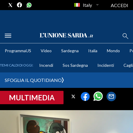
Italy
ACCEDI
METEO
ProgrammaUS
Video
Sardegna
Italia
Mondo
Po
COMUNI AL VOTO
Incendi
Sos Sardegna
Incidenti
Cagli
TEMI CALDI DI OGGI:
VIDEO
SFOGLIA IL QUOTIDIANO
FOTO
MULTIMEDIA
CRONACA SARDEGNA
CAGLIARI
PROVINCIA DI CAGLIARI
SULCIS IGLESIENTE