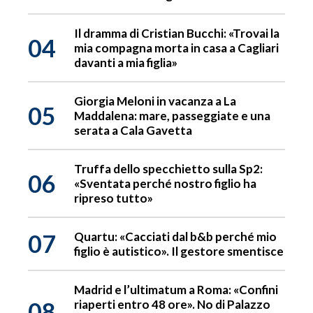
Il dramma di Cristian Bucchi: «Trovai la
04
mia compagna morta in casa a Cagliari
davanti a mia figlia»
Giorgia Meloni in vacanza a La
05
Maddalena: mare, passeggiate e una
serata a Cala Gavetta
Truffa dello specchietto sulla Sp2:
06
«Sventata perché nostro figlio ha
ripreso tutto»
07
Quartu: «Cacciati dal b&b perché mio
figlio è autistico». Il gestore smentisce
Madrid e l’ultimatum a Roma: «Confini
08
riaperti entro 48 ore». No di Palazzo