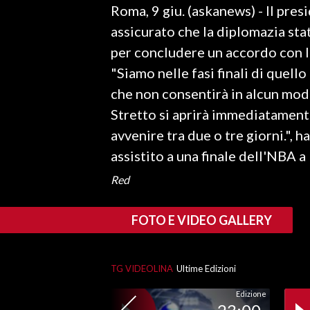
Roma, 9 giu. (askanews) - Il pr
LAVORO
assicurato che la diplomazia sta
BANDI
per concludere un accordo con l'I
"Siamo nelle fasi finali di quel
SPORT IN SARDEGNA
che non consentirà in alcun modo,
SPORT
Stretto si aprirà immediatament
RISULTATI E CLASSIFICHE
avvenire tra due o tre giorni.",
CALCIO
assistito a una finale dell'NBA 
CALCIO REGIONALE
Red
BASKET
VOLLEY
FOTO E VIDEO GALLERY
MOTORI
TENNIS
TG VIDEOLINA
Ultime Edizioni
ALTRI SPORT
Edizione
CULTURA