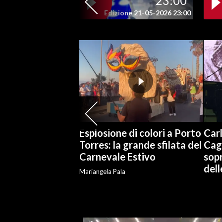
23:00
Edizione 21-05-2026 23:00
SPETTACOLI
GOSSIP
SALUTE
SARDEGNA TURISMO
SARDI NEL MONDO
Esplosione di colori a Porto
Carl
NOTIZIE
Torres: la grande sfilata del
Cag
EVENTI
Carnevale Estivo
sopr
del
#CARAUNIONE
Mariangela Pala
3 MINUTI CON
INSULARITÀ