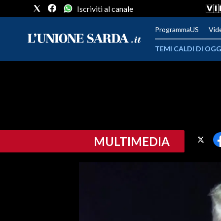
Iscriviti al canale
ProgrammaUS
Vid
TEMI CALDI DI OGG
METEO
COMUNI AL VOTO
VIDEO
MULTIMEDIA
FOTO
CRONACA SARDEGNA
CAGLIARI
PROVINCIA DI CAGLIARI
SULCIS IGLESIENTE