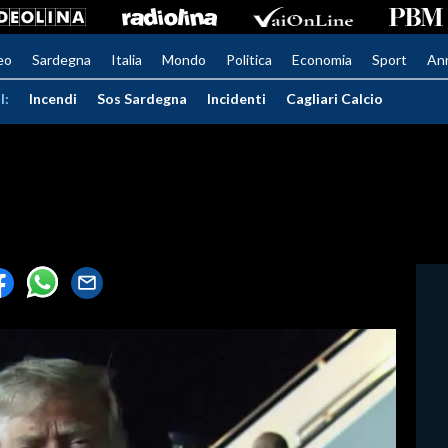
eo
Sardegna
Italia
Mondo
Politica
Economia
Sport
An
I:
Incendi
Sos Sardegna
Incidenti
Cagliari Calcio