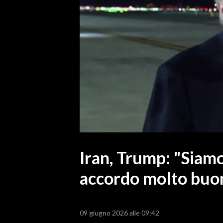
MEDIO CAMPIDANO
ORISTANO E PROVINCIA
SASSARI E PROVINCIA
GALLURA
NUORO E PROVINCIA
OGLIASTRA
AGENDA
CRONACA
ITALIA
MONDO
Iran, Trump: "Siamo 
accordo molto buo
POLITICA
ECONOMIA
09 giugno 2026 alle 09:42
SERVIZI ALLE IMPRESE