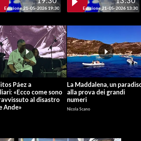
19:30
13:30
Edizione 21-05-2026 19:30
Edizione 21-05-2026 13:30
itos Páez a
La Maddalena, un paradis
liari: «Ecco come sono
alla prova dei grandi
avvissuto al disastro
numeri
le Ande»
Nicola Scano