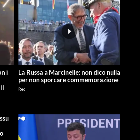
n i
La Russa a Marcinelle: non dico nulla
per non sporcare commemorazione
il
Red
ussu
io