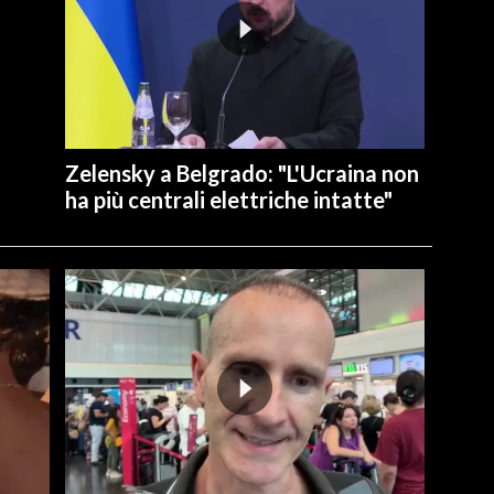
Zelensky a Belgrado: "L'Ucraina non
ha più centrali elettriche intatte"