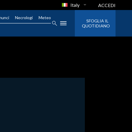
Italy
ACCEDI
nunci
Necrologi
Meteo
SFOGLIA IL
QUOTIDIANO