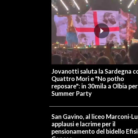
INFO AZIENDE
ABBONATI
ANNUNCI
NECROLOGI
PUBBLICITÀ
SPIAGGE
STORE
Jovanotti saluta la Sardegna co
Quattro Mori e "No potho
reposare": in 30mila a Olbia per 
Summer Party
San Gavino, al liceo Marconi-L
applausi e lacrime per il
pensionamento del bidello Efis