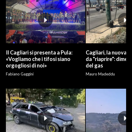
Il Cagliari si presenta a Pula:
Cagliari, la nuova v
«Vogliamo che i tifosi siano
da "riaprire": dimen
orgogliosi di noi»
del gas
Fabiano Gaggini
Mauro Madeddu