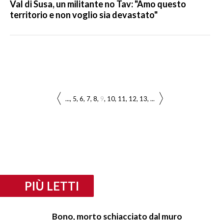
Val di Susa, un militante no Tav: "Amo questo
territorio e non voglio sia devastato"
...
5
6
7
8
9
10
11
12
13
...
PIÙ LETTI
Bono, morto schiacciato dal muro