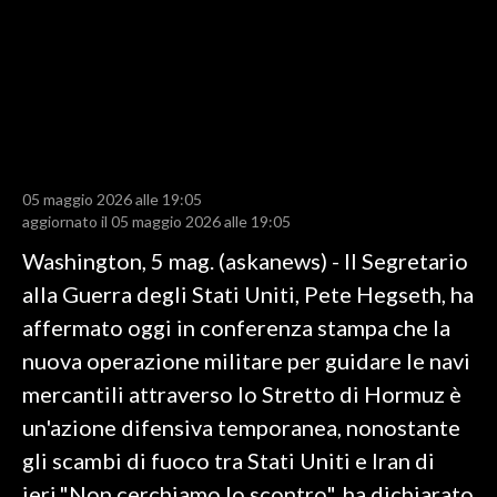
LAVORO
BANDI
SPORT IN SARDEGNA
SPORT
05 maggio 2026 alle 19:05
RISULTATI E CLASSIFICHE
aggiornato il 05 maggio 2026 alle 19:05
CALCIO
Washington, 5 mag. (askanews) - Il Segretario
CALCIO REGIONALE
alla Guerra degli Stati Uniti, Pete Hegseth, ha
BASKET
affermato oggi in conferenza stampa che la
VOLLEY
nuova operazione militare per guidare le navi
MOTORI
mercantili attraverso lo Stretto di Hormuz è
TENNIS
un'azione difensiva temporanea, nonostante
ALTRI SPORT
gli scambi di fuoco tra Stati Uniti e Iran di
ieri."Non cerchiamo lo scontro", ha dichiarato
CULTURA