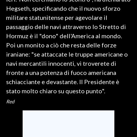
Hegseth, specificando che il nuovo sforzo
SPETTACOLI
militare statunitense per agevolare il
passaggio delle navi attraverso lo Stretto di
GOSSIP
Hormuz è il "dono" dell'America al mondo.
SALUTE
Poi un monito a ciò che resta delle forze
iraniane: "se attaccate le truppe americane o
SARDEGNA TURISMO
navi mercantili innocenti, vi troverete di
fronte a una potenza di fuoco americana
SARDI NEL MONDO
schiacciante e devastante. Il Presidente è
NOTIZIE
stato molto chiaro su questo punto".
EVENTI
Red
#CARAUNIONE
3 MINUTI CON
INSULARITÀ