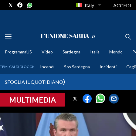
Italy
ACCEDI
METEO
ProgrammaUS
Video
Sardegna
Italia
Mondo
Po
COMUNI AL VOTO
Incendi
Sos Sardegna
Incidenti
Cagli
TEMI CALDI DI OGGI:
VIDEO
SFOGLIA IL QUOTIDIANO
FOTO
MULTIMEDIA
CRONACA SARDEGNA
CAGLIARI
PROVINCIA DI CAGLIARI
SULCIS IGLESIENTE