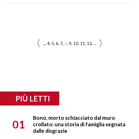
...
4
5
6
7
8
9
10
11
12
...
PIÙ LETTI
Bono, morto schiacciato dal muro
01
crollato: una storia di famiglia segnata
dalle disgrazie