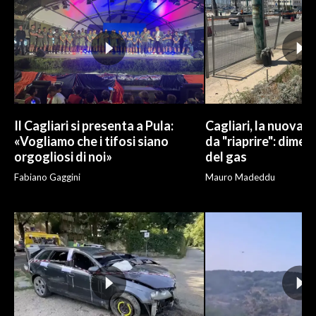
Il Cagliari si presenta a Pula:
Cagliari, la nuova v
«Vogliamo che i tifosi siano
da "riaprire": dimen
orgogliosi di noi»
del gas
Fabiano Gaggini
Mauro Madeddu