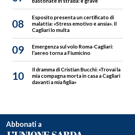
bastonate in strada: è grave
Esposito presenta un certificato di
08
malattia: «Stress emotivo e ansia». Il
Cagliari lo multa
09
Emergenza sul volo Roma-Cagliari:
l’aereo torna a Fiumicino
Il dramma di Cristian Bucchi: «Trovai la
10
mia compagna morta in casa a Cagliari
davanti a mia figlia»
Abbonati a