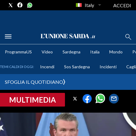
Italy
ACCEDI
METEO
ProgrammaUS
Video
Sardegna
Italia
Mondo
Po
COMUNI AL VOTO
Incendi
Sos Sardegna
Incidenti
Cagli
TEMI CALDI DI OGGI:
VIDEO
SFOGLIA IL QUOTIDIANO
FOTO
MULTIMEDIA
CRONACA SARDEGNA
CAGLIARI
PROVINCIA DI CAGLIARI
SULCIS IGLESIENTE