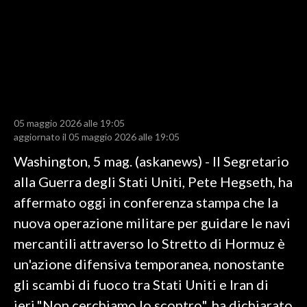
LAVORO
BANDI
SPORT IN SARDEGNA
SPORT
05 maggio 2026 alle 19:05
RISULTATI E CLASSIFICHE
aggiornato il 05 maggio 2026 alle 19:05
CALCIO
Washington, 5 mag. (askanews) - Il Segretario
CALCIO REGIONALE
alla Guerra degli Stati Uniti, Pete Hegseth, ha
BASKET
affermato oggi in conferenza stampa che la
VOLLEY
nuova operazione militare per guidare le navi
MOTORI
mercantili attraverso lo Stretto di Hormuz è
TENNIS
un'azione difensiva temporanea, nonostante
ALTRI SPORT
gli scambi di fuoco tra Stati Uniti e Iran di
ieri."Non cerchiamo lo scontro", ha dichiarato
CULTURA