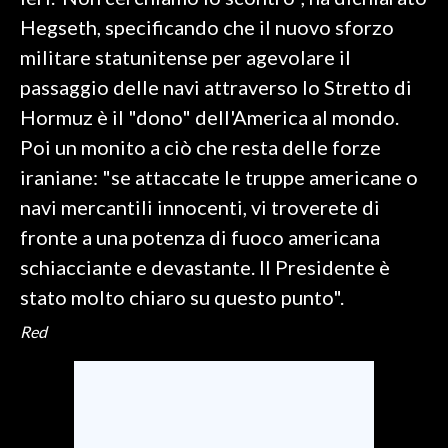
Hegseth, specificando che il nuovo sforzo
SPETTACOLI
militare statunitense per agevolare il
passaggio delle navi attraverso lo Stretto di
GOSSIP
Hormuz è il "dono" dell'America al mondo.
SALUTE
Poi un monito a ciò che resta delle forze
iraniane: "se attaccate le truppe americane o
SARDEGNA TURISMO
navi mercantili innocenti, vi troverete di
fronte a una potenza di fuoco americana
SARDI NEL MONDO
schiacciante e devastante. Il Presidente è
NOTIZIE
stato molto chiaro su questo punto".
EVENTI
Red
#CARAUNIONE
3 MINUTI CON
INSULARITÀ