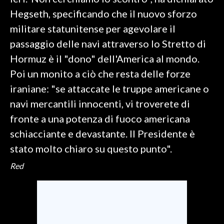
Hegseth, specificando che il nuovo sforzo
SPETTACOLI
militare statunitense per agevolare il
passaggio delle navi attraverso lo Stretto di
GOSSIP
Hormuz è il "dono" dell'America al mondo.
SALUTE
Poi un monito a ciò che resta delle forze
iraniane: "se attaccate le truppe americane o
SARDEGNA TURISMO
navi mercantili innocenti, vi troverete di
fronte a una potenza di fuoco americana
SARDI NEL MONDO
schiacciante e devastante. Il Presidente è
NOTIZIE
stato molto chiaro su questo punto".
EVENTI
Red
#CARAUNIONE
3 MINUTI CON
INSULARITÀ