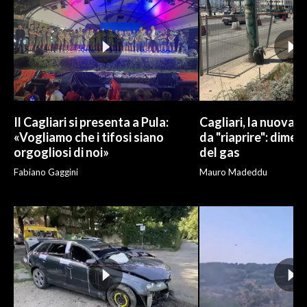
Il Cagliari si presenta a Pula:
Cagliari, la nuova v
«Vogliamo che i tifosi siano
da "riaprire": dimen
orgogliosi di noi»
del gas
Fabiano Gaggini
Mauro Madeddu