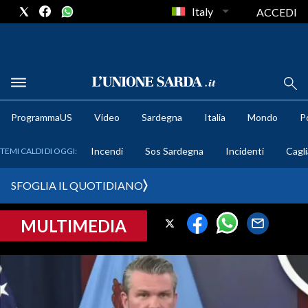
Italy
ACCEDI
METEO
ProgrammaUS
Video
Sardegna
Italia
Mondo
Po
COMUNI AL VOTO
Incendi
Sos Sardegna
Incidenti
Cagli
TEMI CALDI DI OGGI:
VIDEO
SFOGLIA IL QUOTIDIANO
FOTO
MULTIMEDIA
CRONACA SARDEGNA
CAGLIARI
PROVINCIA DI CAGLIARI
SULCIS IGLESIENTE