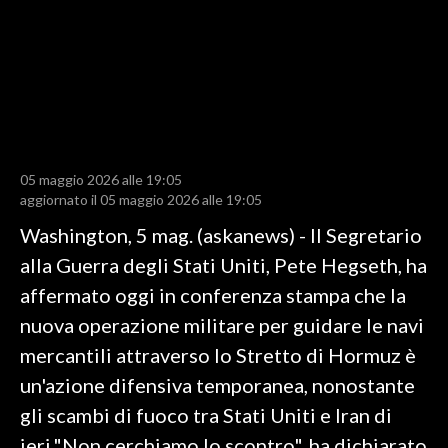
LAVORO
BANDI
SPORT IN SARDEGNA
SPORT
05 maggio 2026 alle 19:05
RISULTATI E CLASSIFICHE
aggiornato il 05 maggio 2026 alle 19:05
CALCIO
Washington, 5 mag. (askanews) - Il Segretario
CALCIO REGIONALE
alla Guerra degli Stati Uniti, Pete Hegseth, ha
BASKET
affermato oggi in conferenza stampa che la
VOLLEY
nuova operazione militare per guidare le navi
MOTORI
mercantili attraverso lo Stretto di Hormuz è
TENNIS
un'azione difensiva temporanea, nonostante
ALTRI SPORT
gli scambi di fuoco tra Stati Uniti e Iran di
ieri."Non cerchiamo lo scontro", ha dichiarato
CULTURA