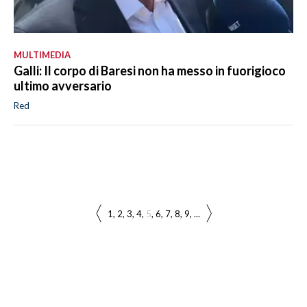
MULTIMEDIA
Galli: Il corpo di Baresi non ha messo in fuorigioco
ultimo avversario
Red
1
2
3
4
5
6
7
8
9
...