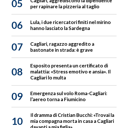
05
Cagliari, aggrediscono la dipendente
per rapinare la pizzeria al taglio
06
Lula, i due ricercatori finiti nel mirino
hanno lasciato la Sardegna
07
Cagliari, ragazzo aggredito a
bastonate in strada: è grave
Esposito presenta un certificato di
08
malattia: «Stress emotivo e ansia». Il
Cagliari lo multa
09
Emergenza sul volo Roma-Cagliari:
l’aereo torna a Fiumicino
Il dramma di Cristian Bucchi: «Trovai la
10
mia compagna morta in casa a Cagliari
davanti a mia figlia»