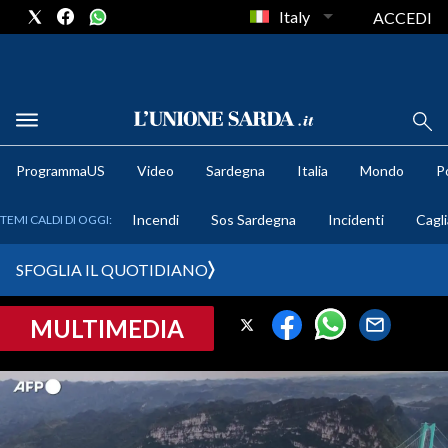
Italy
ACCEDI
METEO
ProgrammaUS
Video
Sardegna
Italia
Mondo
Po
COMUNI AL VOTO
Incendi
Sos Sardegna
Incidenti
Cagli
TEMI CALDI DI OGGI:
VIDEO
SFOGLIA IL QUOTIDIANO
FOTO
MULTIMEDIA
CRONACA SARDEGNA
CAGLIARI
PROVINCIA DI CAGLIARI
SULCIS IGLESIENTE