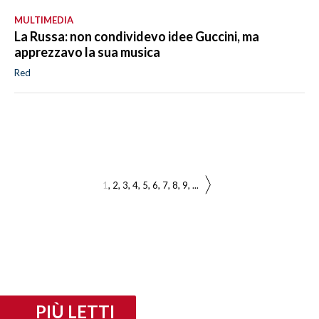
MULTIMEDIA
La Russa: non condividevo idee Guccini, ma
apprezzavo la sua musica
Red
1
2
3
4
5
6
7
8
9
...
PIÙ LETTI