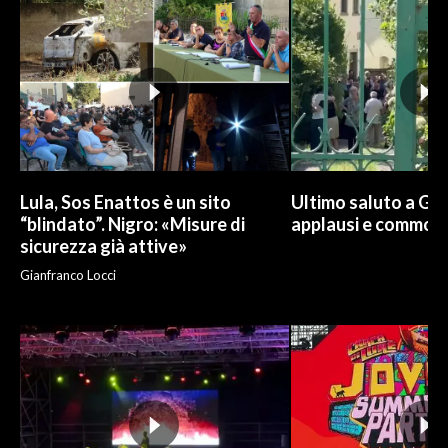
INFO AZIENDE
ABBONATI
ANNUNCI
NECROLOGI
PUBBLICITÀ
SPIAGGE
Lula, Sos Enattos è un sito
Ultimo saluto a Guc
“blindato”. Nigro: «Misure di
applausi e commoz
STORE
sicurezza già attive»
Gianfranco Locci