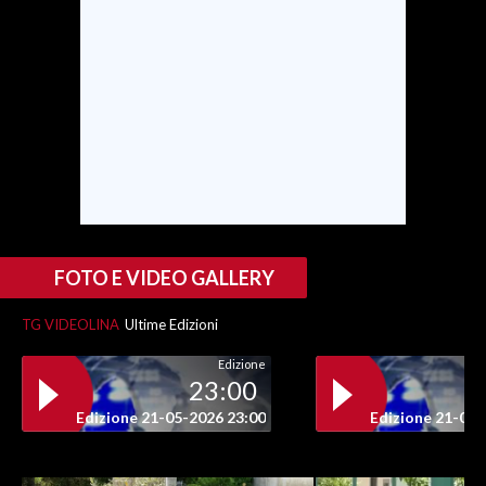
SPETTACOLI
GOSSIP
SALUTE
SARDEGNA TURISMO
SARDI NEL MONDO
FOTO E VIDEO GALLERY
NOTIZIE
EVENTI
TG VIDEOLINA
Ultime Edizioni
Edizione
#CARAUNIONE
23:00
Edizione 21-05-2026 23:00
Edizione 21-05-
3 MINUTI CON
INSULARITÀ