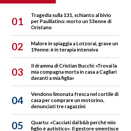
Tragedia sulla 131, schianto al bivio
01
per Paulilatino: morto un 53enne di
Oristano
02
Malore in spiaggia a Lotzorai, grave un
19enne: è in terapia intensiva
Il dramma di Cristian Bucchi: «Trovai la
03
mia compagna morta in casa a Cagliari
davanti a mia figlia»
Vendono limonata fresca nel cortile di
04
casa per comprare un motorino,
denunciati tre ragazzini
05
Quartu: «Cacciati dal b&b perché mio
figlio è autistico». Il gestore smentisce