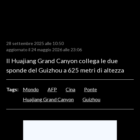
LAVORO
BANDI
SPORT IN SARDEGNA
28 settembre 2025 alle 10:50
SPORT
aggiornato il 24 maggio 2026 alle 23:06
RISULTATI E CLASSIFICHE
Il Huajiang Grand Canyon collega le due
CALCIO
sponde del Guizhou a 625 metri di altezza
CALCIO REGIONALE
BASKET
Tags:
Mondo
AFP
Cina
Ponte
VOLLEY
Huajiang Grand Canyon
Guizhou
MOTORI
TENNIS
ALTRI SPORT
CULTURA