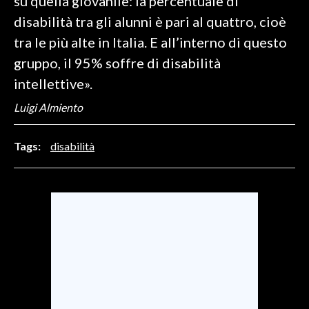
su quella giovanile: la percentuale di
disabilità tra gli alunni è pari al quattro, cioè
SPETTACOLI
tra le più alte in Italia. E all’interno di questo
gruppo, il 95% soffre di disabilità
GOSSIP
intellettive».
SALUTE
Luigi Almiento
SARDEGNA TURISMO
Tags:
disabilità
SARDI NEL MONDO
NOTIZIE
EVENTI
#CARAUNIONE
3 MINUTI CON
INSULARITÀ