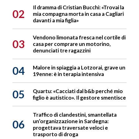
Il dramma di Cristian Bucchi: «Trovai la
02
mia compagna morta in casa a Cagliari
davanti a mia figlia»
Vendono limonata fresca nel cortile di
03
casa per comprare un motorino,
denunciati tre ragazzini
04
Malore in spiaggia a Lotzorai, grave un
19enne: è in terapia intensiva
05
Quartu: «Cacciati dal b&b perché mio
figlio è autistico». Il gestore smentisce
Traffico di clandestini, smantellata
06
un’organizzazione in Sardegna:
progettava traversate veloci e
trasporto di droga