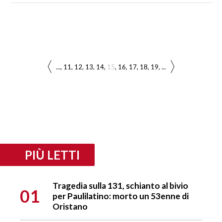
...
11
12
13
14
15
16
17
18
19
...
PIÙ LETTI
Tragedia sulla 131, schianto al bivio
01
per Paulilatino: morto un 53enne di
Oristano