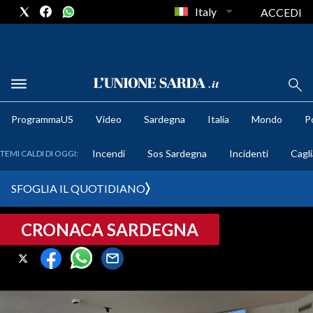
Italy
ACCEDI
METEO
ProgrammaUS
Video
Sardegna
Italia
Mondo
Po
COMUNI AL VOTO
Incendi
Sos Sardegna
Incidenti
Cagli
TEMI CALDI DI OGGI:
VIDEO
SFOGLIA IL QUOTIDIANO
FOTO
CRONACA SARDEGNA
CRONACA SARDEGNA
CAGLIARI
PROVINCIA DI CAGLIARI
SULCIS IGLESIENTE