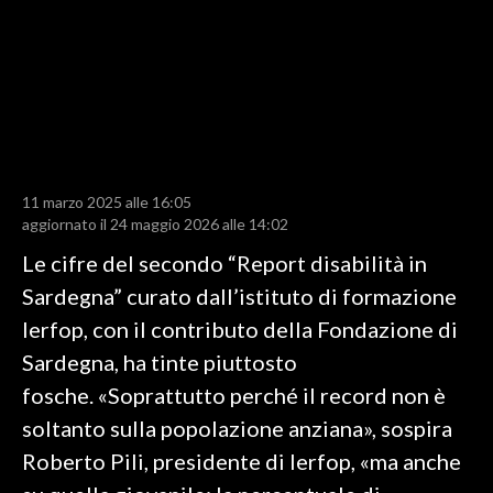
LAVORO
BANDI
SPORT IN SARDEGNA
SPORT
11 marzo 2025 alle 16:05
RISULTATI E CLASSIFICHE
aggiornato il 24 maggio 2026 alle 14:02
CALCIO
Le cifre del secondo “Report disabilità in
CALCIO REGIONALE
Sardegna” curato dall’istituto di formazione
BASKET
Ierfop, con il contributo della Fondazione di
VOLLEY
Sardegna, ha tinte piuttosto
MOTORI
fosche. «Soprattutto perché il record non è
TENNIS
soltanto sulla popolazione anziana», sospira
ALTRI SPORT
Roberto Pili, presidente di Ierfop, «ma anche
CULTURA