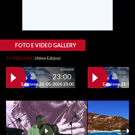
INFO AZIENDE
ABBONATI
ANNUNCI
NECROLOGI
FOTO E VIDEO GALLERY
PUBBLICITÀ
TG VIDEOLINA
Ultime Edizioni
SPIAGGE
STORE
Edizione
23:00
Edizione 21-05-2026 23:00
Edizione 21-05-