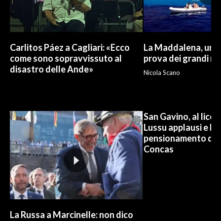
Carlitos Páez a Cagliari: «Ecco
La Maddalena, un p
come sono sopravvissuto al
prova dei grandi nu
disastro delle Ande»
Nicola Scano
San Gavino, al lice
Lussu applausi e lac
pensionamento del b
Concas
La Russa a Marcinelle: non dico