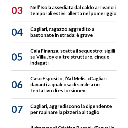
03
Nell’Isola assediata dal caldo arrivano i
temporali estivi: allerta nel pomeriggio
04
Cagliari, ragazzo aggredito a
bastonate in strada: è grave
Cala Finanza, scatta il sequestro: sigilli
05
su Villa Joy e altre strutture, cinque
indagati
Caso Esposito, l’Ad Melis: «Cagliari
06
davanti a qualcosa di simile a un
tentativo di estorsione»
07
Cagliari, aggrediscono la dipendente
per rapinare la pizzeria al taglio
Il dramma di Cristian Bucchi: «Trovai la