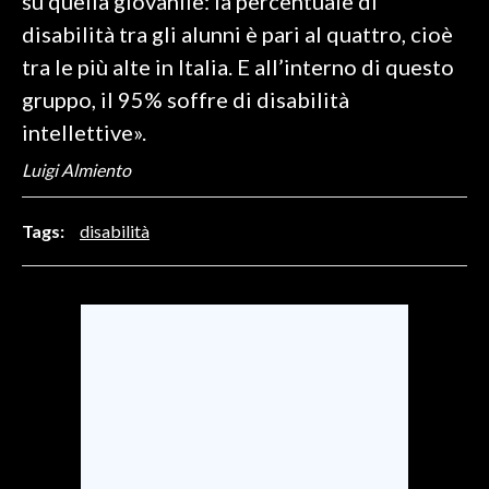
su quella giovanile: la percentuale di
disabilità tra gli alunni è pari al quattro, cioè
SPETTACOLI
tra le più alte in Italia. E all’interno di questo
gruppo, il 95% soffre di disabilità
GOSSIP
intellettive».
SALUTE
Luigi Almiento
SARDEGNA TURISMO
Tags:
disabilità
SARDI NEL MONDO
NOTIZIE
EVENTI
#CARAUNIONE
3 MINUTI CON
INSULARITÀ