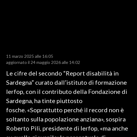
LAVORO
BANDI
SPORT IN SARDEGNA
SPORT
11 marzo 2025 alle 16:05
RISULTATI E CLASSIFICHE
aggiornato il 24 maggio 2026 alle 14:02
CALCIO
Le cifre del secondo “Report disabilità in
CALCIO REGIONALE
Sardegna” curato dall’istituto di formazione
BASKET
Ierfop, con il contributo della Fondazione di
VOLLEY
Sardegna, ha tinte piuttosto
MOTORI
fosche. «Soprattutto perché il record non è
TENNIS
soltanto sulla popolazione anziana», sospira
ALTRI SPORT
Roberto Pili, presidente di Ierfop, «ma anche
CULTURA