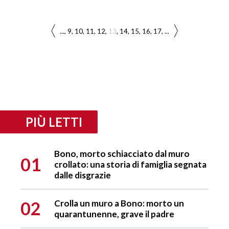
...
9
10
11
12
13
14
15
16
17
...
PIÙ LETTI
Bono, morto schiacciato dal muro
01
crollato: una storia di famiglia segnata
dalle disgrazie
02
Crolla un muro a Bono: morto un
quarantunenne, grave il padre