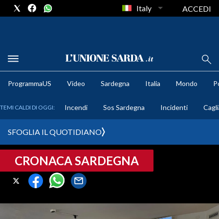
Italy
ACCEDI
METEO
ProgrammaUS
Video
Sardegna
Italia
Mondo
Po
COMUNI AL VOTO
Incendi
Sos Sardegna
Incidenti
Cagli
TEMI CALDI DI OGGI:
VIDEO
SFOGLIA IL QUOTIDIANO
FOTO
CRONACA SARDEGNA
CRONACA SARDEGNA
CAGLIARI
PROVINCIA DI CAGLIARI
SULCIS IGLESIENTE