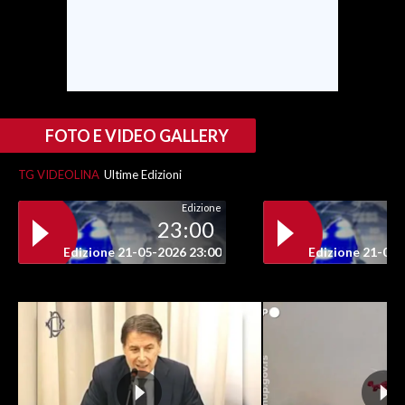
INFO AZIENDE
ABBONATI
ANNUNCI
NECROLOGI
FOTO E VIDEO GALLERY
PUBBLICITÀ
TG VIDEOLINA
Ultime Edizioni
SPIAGGE
STORE
Edizione
23:00
Edizione 21-05-2026 23:00
Edizione 21-05-