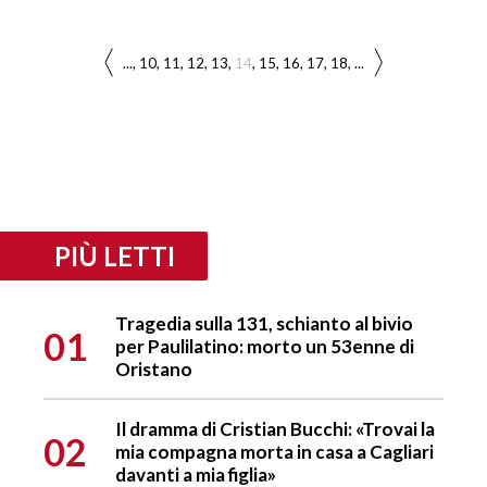
...
10
11
12
13
14
15
16
17
18
...
PIÙ LETTI
Tragedia sulla 131, schianto al bivio
01
per Paulilatino: morto un 53enne di
Oristano
Il dramma di Cristian Bucchi: «Trovai la
02
mia compagna morta in casa a Cagliari
davanti a mia figlia»