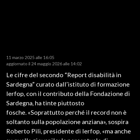
LAVORO
BANDI
SPORT IN SARDEGNA
SPORT
11 marzo 2025 alle 16:05
RISULTATI E CLASSIFICHE
aggiornato il 24 maggio 2026 alle 14:02
CALCIO
Le cifre del secondo “Report disabilità in
CALCIO REGIONALE
Sardegna” curato dall’istituto di formazione
BASKET
Ierfop, con il contributo della Fondazione di
VOLLEY
Sardegna, ha tinte piuttosto
MOTORI
fosche. «Soprattutto perché il record non è
TENNIS
soltanto sulla popolazione anziana», sospira
ALTRI SPORT
Roberto Pili, presidente di Ierfop, «ma anche
CULTURA