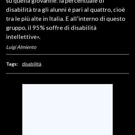
su quella giovanile: la percentuale di
disabilità tra gli alunni è pari al quattro, cioè
SPETTACOLI
tra le più alte in Italia. E all’interno di questo
gruppo, il 95% soffre di disabilità
GOSSIP
intellettive».
SALUTE
Luigi Almiento
SARDEGNA TURISMO
Tags:
disabilità
SARDI NEL MONDO
NOTIZIE
EVENTI
#CARAUNIONE
3 MINUTI CON
INSULARITÀ