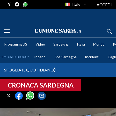
Italy
ACCEDI
METEO
ProgrammaUS
Video
Sardegna
Italia
Mondo
Po
COMUNI AL VOTO
Incendi
Sos Sardegna
Incidenti
Cagli
TEMI CALDI DI OGGI:
VIDEO
SFOGLIA IL QUOTIDIANO
FOTO
CRONACA SARDEGNA
CRONACA SARDEGNA
CAGLIARI
PROVINCIA DI CAGLIARI
SULCIS IGLESIENTE