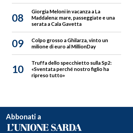
Giorgia Meloni in vacanza a La
08
Maddalena: mare, passeggiate e una
serata a Cala Gavetta
09
Colpo grosso a Ghilarza, vinto un
milione di euro al MillionDay
Truffa dello specchietto sulla Sp2:
10
«Sventata perché nostro figlio ha
ripreso tutto»
Abbonati a