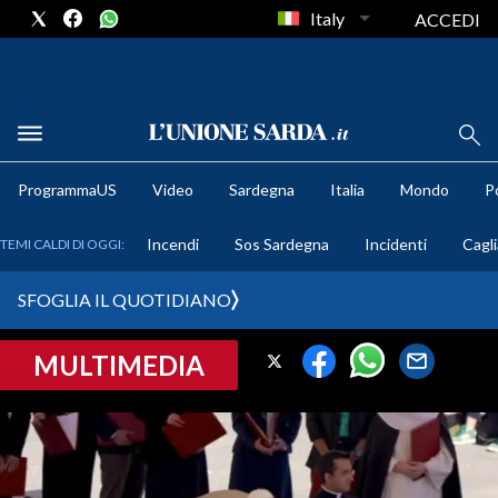
Italy
ACCEDI
METEO
ProgrammaUS
Video
Sardegna
Italia
Mondo
Po
COMUNI AL VOTO
Incendi
Sos Sardegna
Incidenti
Cagli
TEMI CALDI DI OGGI:
VIDEO
SFOGLIA IL QUOTIDIANO
FOTO
MULTIMEDIA
CRONACA SARDEGNA
CAGLIARI
PROVINCIA DI CAGLIARI
SULCIS IGLESIENTE