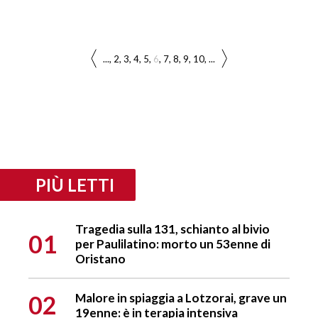
...
2
3
4
5
6
7
8
9
10
...
PIÙ LETTI
Tragedia sulla 131, schianto al bivio
01
per Paulilatino: morto un 53enne di
Oristano
02
Malore in spiaggia a Lotzorai, grave un
19enne: è in terapia intensiva