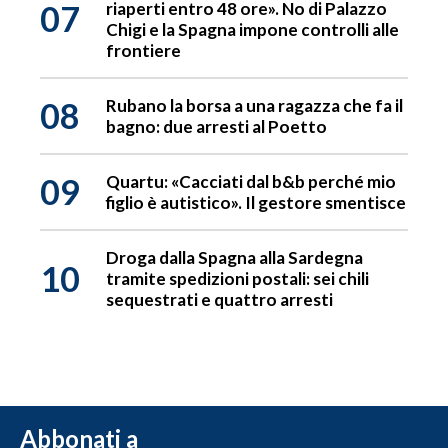
07
riaperti entro 48 ore». No di Palazzo
Chigi e la Spagna impone controlli alle
frontiere
08
Rubano la borsa a una ragazza che fa il
bagno: due arresti al Poetto
09
Quartu: «Cacciati dal b&b perché mio
figlio è autistico». Il gestore smentisce
Droga dalla Spagna alla Sardegna
10
tramite spedizioni postali: sei chili
sequestrati e quattro arresti
Abbonati a