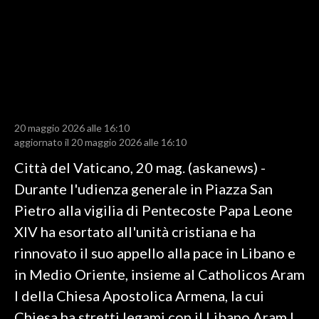
LAVORO
BANDI
SPORT IN SARDEGNA
SPORT
20 maggio 2026 alle 16:10
RISULTATI E CLASSIFICHE
aggiornato il 20 maggio 2026 alle 16:10
CALCIO
Città del Vaticano, 20 mag. (askanews) -
CALCIO REGIONALE
Durante l'udienza generale in Piazza San
BASKET
Pietro alla vigilia di Pentecoste Papa Leone
VOLLEY
XIV ha esortato all'unità cristiana e ha
MOTORI
rinnovato il suo appello alla pace in Libano e
TENNIS
in Medio Oriente, insieme al Catholicos Aram
ALTRI SPORT
I della Chiesa Apostolica Armena, la cui
Chiesa ha stretti legami con il Libano.Aram I,
CULTURA