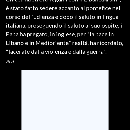
è stato fatto sedere accanto al pontefice nel
SPETTACOLI
corso dell'udienza e dopo il saluto in lingua
italiana, proseguendo il saluto al suo ospite, il
GOSSIP
Papa ha pregato, in inglese, per "la pace in
SALUTE
Libano e in Medioriente" realtà, ha ricordato,
"lacerate dalla violenza e dalla guerra".
SARDEGNA TURISMO
Red
SARDI NEL MONDO
NOTIZIE
EVENTI
#CARAUNIONE
3 MINUTI CON
INSULARITÀ