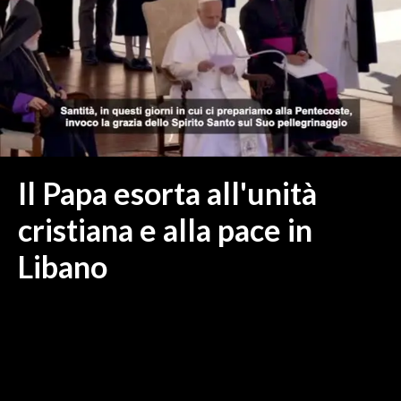
MEDIO CAMPIDANO
ORISTANO E PROVINCIA
SASSARI E PROVINCIA
GALLURA
NUORO E PROVINCIA
OGLIASTRA
AGENDA
Il Papa esorta all'unità
CRONACA
cristiana e alla pace in
ITALIA
Libano
MONDO
POLITICA
ECONOMIA
SERVIZI ALLE IMPRESE