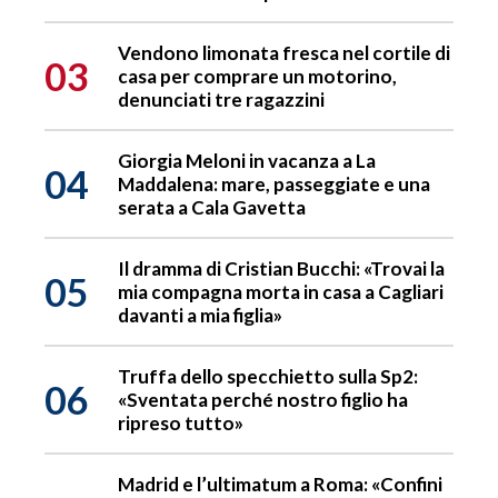
Vendono limonata fresca nel cortile di
03
casa per comprare un motorino,
denunciati tre ragazzini
Giorgia Meloni in vacanza a La
04
Maddalena: mare, passeggiate e una
serata a Cala Gavetta
Il dramma di Cristian Bucchi: «Trovai la
05
mia compagna morta in casa a Cagliari
davanti a mia figlia»
Truffa dello specchietto sulla Sp2:
06
«Sventata perché nostro figlio ha
ripreso tutto»
Madrid e l’ultimatum a Roma: «Confini