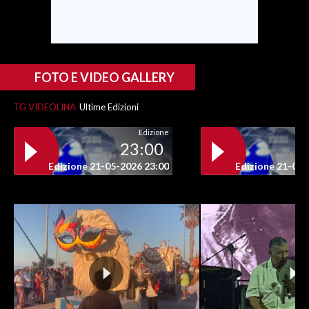
INFO AZIENDE
ABBONATI
ANNUNCI
FOTO E VIDEO GALLERY
NECROLOGI
TG VIDEOLINA
Ultime Edizioni
PUBBLICITÀ
Edizione
SPIAGGE
23:00
STORE
Edizione 21-05-2026 23:00
Edizione 21-05-