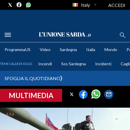
Italy
ACCEDI
METEO
ProgrammaUS
Video
Sardegna
Italia
Mondo
Po
COMUNI AL VOTO
Incendi
Sos Sardegna
Incidenti
Cagli
TEMI CALDI DI OGGI:
VIDEO
SFOGLIA IL QUOTIDIANO
FOTO
MULTIMEDIA
CRONACA SARDEGNA
CAGLIARI
PROVINCIA DI CAGLIARI
SULCIS IGLESIENTE