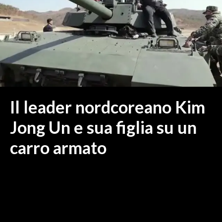
MEDIO CAMPIDANO
ORISTANO E PROVINCIA
SASSARI E PROVINCIA
GALLURA
NUORO E PROVINCIA
OGLIASTRA
AGENDA
Il leader nordcoreano Kim
CRONACA
Jong Un e sua figlia su un
ITALIA
carro armato
MONDO
POLITICA
ECONOMIA
SERVIZI ALLE IMPRESE