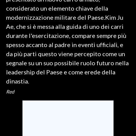
considerato un elemento chiave della
SPETTACOLI
modernizzazione militare del Paese.Kim Ju
Ae, che si è messa alla guida di uno dei carri
GOSSIP
durante l'esercitazione, compare sempre più
SALUTE
spesso accanto al padre in eventi ufficiali, e
da più parti questo viene percepito come un
SARDEGNA TURISMO
segnale su un suo possibile ruolo futuro nella
leadership del Paese e come erede della
SARDI NEL MONDO
dinastia.
NOTIZIE
EVENTI
Red
#CARAUNIONE
3 MINUTI CON
INSULARITÀ