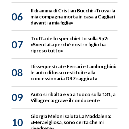
Il dramma di Cristian Bucchi: «Trovai la
06
mia compagna morta in casa a Cagliari
davanti a mia figlia»
Truffa dello specchietto sulla Sp2:
07
«Sventata perché nostro figlio ha
ripreso tutto»
Dissequestrate Ferrari e Lamborghini:
08
le auto di lusso restituite alla
concessionaria DR7 raggirata
09
Auto si ribalta e va a fuoco sulla 131, a
Villagreca: grave il conducente
Giorgia Meloni saluta La Maddalena:
10
«Meravigliosa, sono certa che mi
rivedrete»