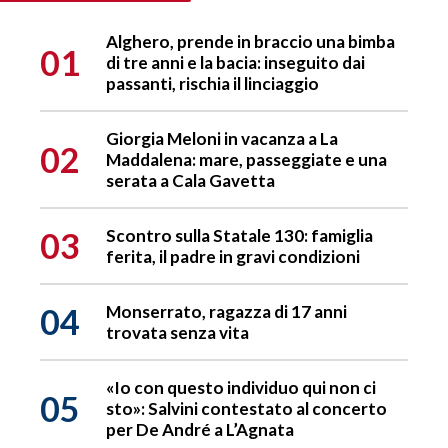
Alghero, prende in braccio una bimba
01
di tre anni e la bacia: inseguito dai
passanti, rischia il linciaggio
Giorgia Meloni in vacanza a La
02
Maddalena: mare, passeggiate e una
serata a Cala Gavetta
03
Scontro sulla Statale 130: famiglia
ferita, il padre in gravi condizioni
04
Monserrato, ragazza di 17 anni
trovata senza vita
«Io con questo individuo qui non ci
05
sto»: Salvini contestato al concerto
per De André a L’Agnata