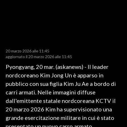
LAVORO
BANDI
SPORT IN SARDEGNA
SPORT
20 marzo 2026 alle 11:45
RISULTATI E CLASSIFICHE
aggiornato il 20 marzo 2026 alle 11:45
CALCIO
Pyongyang, 20 mar. (askanews) - Il leader
CALCIO REGIONALE
nordcoreano Kim Jong Un è apparso in
BASKET
pubblico con sua figlia Kim Ju Ae a bordo di
VOLLEY
carri armati. Nelle immagini diffuse
MOTORI
dall'emittente statale nordcoreana KCTV il
TENNIS
20 marzo 2026 Kim ha supervisionato una
ALTRI SPORT
grande esercitazione militare in cui è stato
presentato un nuovo carro armato,
CULTURA