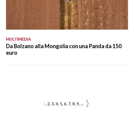
MULTIMEDIA
Da Bolzano alla Mongolia con una Panda da 150
euro
1
2
3
4
5
6
7
8
9
...