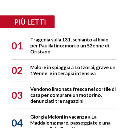
PIÙ LETTI
Tragedia sulla 131, schianto al bivio
01
per Paulilatino: morto un 53enne di
Oristano
02
Malore in spiaggia a Lotzorai, grave un
19enne: è in terapia intensiva
Vendono limonata fresca nel cortile di
03
casa per comprare un motorino,
denunciati tre ragazzini
Giorgia Meloni in vacanza a La
04
Maddalena: mare, passeggiate e una