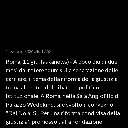
LAVORO
BANDI
SPORT IN SARDEGNA
SPORT
11 giugno 2026 alle 17:52
RISULTATI E CLASSIFICHE
Roma, 11 giu. (askanews) - A poco più di due
CALCIO
mesi dal referendum sulla separazione delle
CALCIO REGIONALE
carriere, il tema della riforma della giustizia
BASKET
torna al centro del dibattito politico e
VOLLEY
istituzionale. A Roma, nella Sala Angiolillo di
MOTORI
Palazzo Wedekind, si è svolto il convegno
TENNIS
"Dal No ai Sì. Per una riforma condivisa della
ALTRI SPORT
giustizia", promosso dalla Fondazione
CULTURA