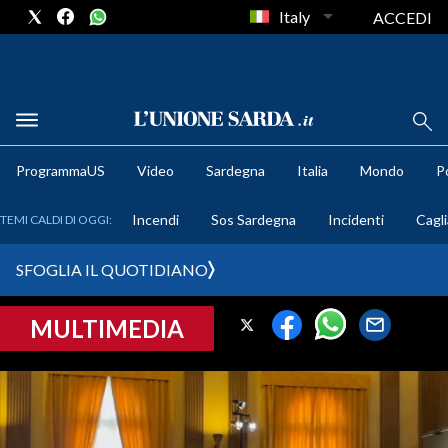
Italy
ACCEDI
METEO
ProgrammaUS
Video
Sardegna
Italia
Mondo
Po
COMUNI AL VOTO
Incendi
Sos Sardegna
Incidenti
Cagli
TEMI CALDI DI OGGI:
VIDEO
SFOGLIA IL QUOTIDIANO
FOTO
MULTIMEDIA
CRONACA SARDEGNA
CAGLIARI
PROVINCIA DI CAGLIARI
SULCIS IGLESIENTE