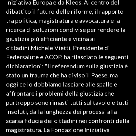
Iniziativa Europa e da Kleos. Al centro del
dibattito il futuro delle riforme, il rapporto
SPETTACOLI
tra politica, magistratura e avvocatura e la
GOSSIP
ricerca di soluzioni condivise per rendere la
giustizia più efficiente e vicina ai
SALUTE
cittadini.Michele Vietti, Presidente di
Federsalute e ACOP, ha rilasciato le seguenti
SARDEGNA TURISMO
dichiarazioni: "Il referendum sulla giustizia è
SARDI NEL MONDO
stato un trauma che ha diviso il Paese, ma
NOTIZIE
oggi ce lo dobbiamo lasciare alle spalle e
EVENTI
affrontare i problemi della giustizia che
purtroppo sono rimasti tutti sul tavolo e tutti
#CARAUNIONE
insoluti, dalla lunghezza dei processi alla
3 MINUTI CON
scarsa fiducia dei cittadini nei confronti della
magistratura. La Fondazione Iniziativa
INSULARITÀ