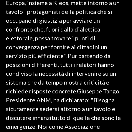
Europa, insieme a Kleos, mette intorno a un
tavolo i protagonisti della politica che si
INFO AZIENDE
occupano di giustizia per avviare un
ABBONATI
confronto che, fuori dalla dialettica
ANNUNCI
elettorale, possa trovare i punti di
NECROLOGI
convergenza per fornire ai cittadini un
PUBBLICITÀ
servizio più efficiente". Pur partendo da
SPIAGGE
posizioni differenti, tutti i relatori hanno
STORE
condiviso la necessità di intervenire su un
sistema che da tempo mostra criticità e
richiede risposte concrete.Giuseppe Tango,
Presidente ANM, ha dichiarato: "Bisogna
sicuramente sedersi attorno a un tavolo e
discutere innanzitutto di quelle che sono le
emergenze. Noi come Associazione