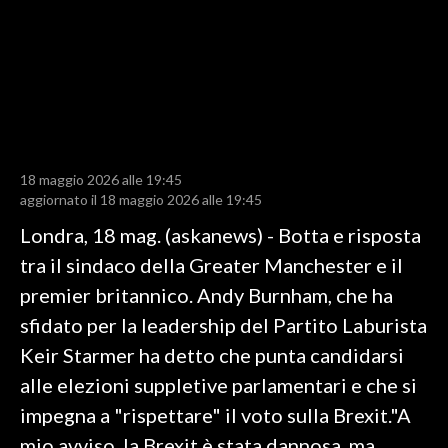
LAVORO
BANDI
SPORT IN SARDEGNA
SPORT
18 maggio 2026 alle 19:45
RISULTATI E CLASSIFICHE
aggiornato il 18 maggio 2026 alle 19:45
CALCIO
Londra, 18 mag. (askanews) - Botta e risposta
CALCIO REGIONALE
tra il sindaco della Greater Manchester e il
BASKET
premier britannico. Andy Burnham, che ha
VOLLEY
sfidato per la leadership del Partito Laburista
MOTORI
Keir Starmer ha detto che punta candidarsi
TENNIS
alle elezioni suppletive parlamentari e che si
ALTRI SPORT
impegna a "rispettare" il voto sulla Brexit."A
mio avviso, la Brexit è stata dannosa, ma
CULTURA