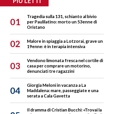
PIÙ LETTI
Tragedia sulla 131, schianto al bivio
01
per Paulilatino: morto un 53enne di
Oristano
02
Malore in spiaggia a Lotzorai, grave un
19enne: è in terapia intensiva
Vendono limonata fresca nel cortile di
03
casa per comprare un motorino,
denunciati tre ragazzini
Giorgia Meloni in vacanza a La
04
Maddalena: mare, passeggiate e una
serata a Cala Gavetta
Il dramma di Cristian Bucchi: «Trovai la