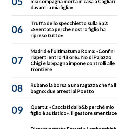
05
mia compagna morta in casa a Cagliari
davanti a mia figlia»
Truffa dello specchietto sulla Sp2:
06
«Sventata perché nostro figlio ha
ripreso tutto»
Madrid e l’ultimatum a Roma: «Confini
07
riaperti entro 48 ore». No di Palazzo
Chigi e la Spagna impone controlli alle
frontiere
08
Rubano la borsa a una ragazza che fa il
bagno: due arresti al Poetto
09
Quartu: «Cacciati dal b&b perché mio
figlio è autistico». Il gestore smentisce
Dissequestrate Ferrari e Lamborghini: