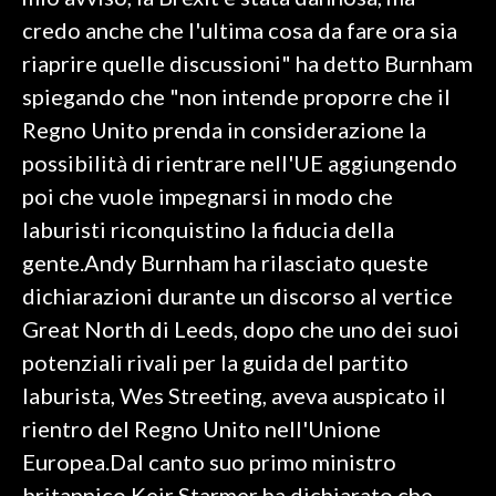
credo anche che l'ultima cosa da fare ora sia
SPETTACOLI
riaprire quelle discussioni" ha detto Burnham
spiegando che "non intende proporre che il
GOSSIP
Regno Unito prenda in considerazione la
SALUTE
possibilità di rientrare nell'UE aggiungendo
poi che vuole impegnarsi in modo che
SARDEGNA TURISMO
laburisti riconquistino la fiducia della
gente.Andy Burnham ha rilasciato queste
SARDI NEL MONDO
dichiarazioni durante un discorso al vertice
NOTIZIE
Great North di Leeds, dopo che uno dei suoi
EVENTI
potenziali rivali per la guida del partito
#CARAUNIONE
laburista, Wes Streeting, aveva auspicato il
rientro del Regno Unito nell'Unione
3 MINUTI CON
Europea.Dal canto suo primo ministro
INSULARITÀ
britannico Keir Starmer ha dichiarato che