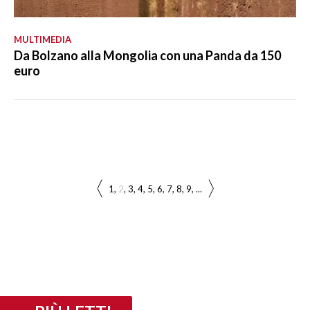
MULTIMEDIA
Da Bolzano alla Mongolia con una Panda da 150
euro
1
2
3
4
5
6
7
8
9
...