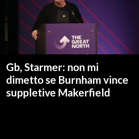
MEDIO CAMPIDANO
ORISTANO E PROVINCIA
SASSARI E PROVINCIA
GALLURA
NUORO E PROVINCIA
OGLIASTRA
AGENDA
Gb, Starmer: non mi
CRONACA
dimetto se Burnham vince
ITALIA
suppletive Makerfield
MONDO
POLITICA
ECONOMIA
SERVIZI ALLE IMPRESE