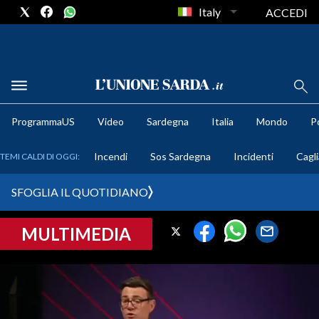
Italy
ACCEDI
METEO
ProgrammaUS
Video
Sardegna
Italia
Mondo
Po
COMUNI AL VOTO
Incendi
Sos Sardegna
Incidenti
Cagli
TEMI CALDI DI OGGI:
VIDEO
SFOGLIA IL QUOTIDIANO
FOTO
MULTIMEDIA
CRONACA SARDEGNA
CAGLIARI
PROVINCIA DI CAGLIARI
SULCIS IGLESIENTE