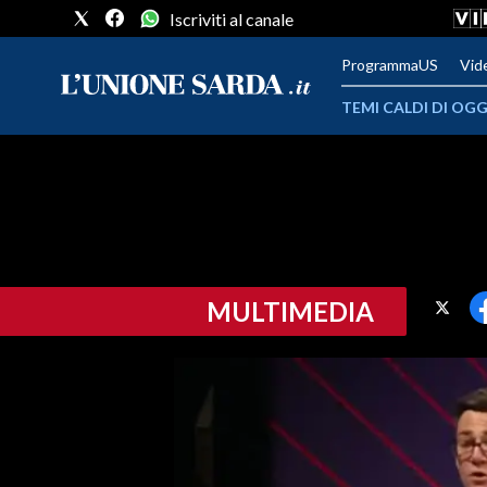
Iscriviti al canale
ProgrammaUS
Vid
TEMI CALDI DI OGG
METEO
COMUNI AL VOTO
VIDEO
MULTIMEDIA
FOTO
CRONACA SARDEGNA
CAGLIARI
PROVINCIA DI CAGLIARI
SULCIS IGLESIENTE