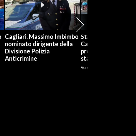
o
Cagliari, Massimo Imbimbo
Stabilimenti balneari
nominato dirigente della
Cagliari è boom di
Divisione Polizia
prenotazioni: «Ott
Anticrimine
stagione»
Veronica Fadda