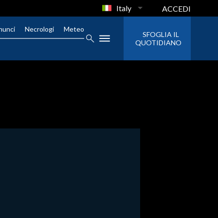
Italy
ACCEDI
nunci
Necrologi
Meteo
SFOGLIA IL
QUOTIDIANO