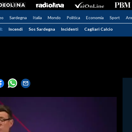
eo
Sardegna
Italia
Mondo
Politica
Economia
Sport
An
I:
Incendi
Sos Sardegna
Incidenti
Cagliari Calcio