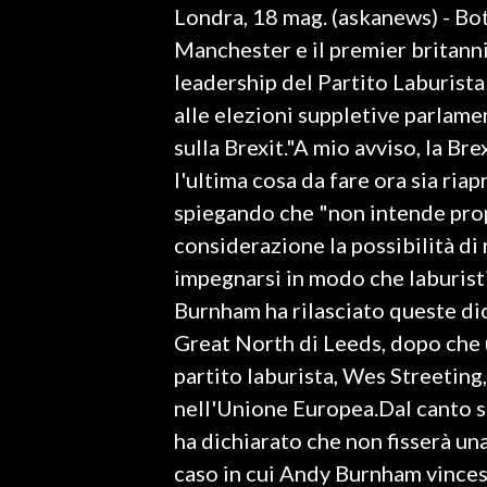
Londra, 18 mag. (askanews) - Bott
LAVORO
Manchester e il premier britanni
BANDI
leadership del Partito Laburista
alle elezioni suppletive parlamen
SPORT IN SARDEGNA
sulla Brexit."A mio avviso, la Br
SPORT
l'ultima cosa da fare ora sia ria
RISULTATI E CLASSIFICHE
spiegando che "non intende prop
CALCIO
considerazione la possibilità di
CALCIO REGIONALE
impegnarsi in modo che laburisti
BASKET
Burnham ha rilasciato queste dic
VOLLEY
Great North di Leeds, dopo che u
MOTORI
partito laburista, Wes Streeting
TENNIS
nell'Unione Europea.Dal canto s
ALTRI SPORT
ha dichiarato che non fisserà un
caso in cui Andy Burnham vincess
CULTURA