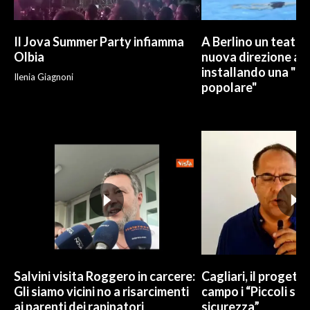
Il Jova Summer Party infiamma
A Berlino un teatro
Olbia
nuova direzione art
installando una "pi
Ilenia Giagnoni
popolare"
Salvini visita Roggero in carcere:
Cagliari, il progetto 
Gli siamo vicini no a risarcimenti
campo i “Piccoli sup
ai parenti dei rapinatori
sicurezza”