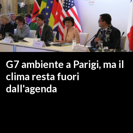
MEDIO CAMPIDANO
ORISTANO E PROVINCIA
SASSARI E PROVINCIA
GALLURA
NUORO E PROVINCIA
OGLIASTRA
AGENDA
G7 ambiente a Parigi, ma il
CRONACA
clima resta fuori
ITALIA
dall'agenda
MONDO
POLITICA
ECONOMIA
SERVIZI ALLE IMPRESE