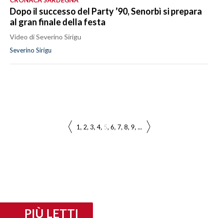
Dopo il successo del Party ’90, Senorbì si prepara
al gran finale della festa
Video di Severino Sirigu
Severino Sirigu
1
2
3
4
5
6
7
8
9
...
PIÙ LETTI