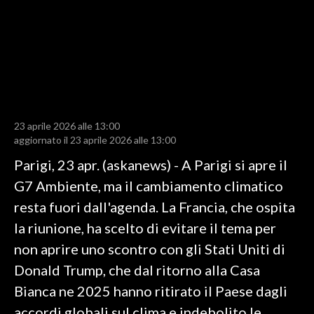
LAVORO
BANDI
SPORT IN SARDEGNA
SPORT
23 aprile 2026 alle 13:00
RISULTATI E CLASSIFICHE
aggiornato il 23 aprile 2026 alle 13:00
CALCIO
Parigi, 23 apr. (askanews) - A Parigi si apre il
CALCIO REGIONALE
G7 Ambiente, ma il cambiamento climatico
BASKET
resta fuori dall'agenda. La Francia, che ospita
VOLLEY
la riunione, ha scelto di evitare il tema per
MOTORI
non aprire uno scontro con gli Stati Uniti di
TENNIS
Donald Trump, che dal ritorno alla Casa
ALTRI SPORT
Bianca ne 2025 hanno ritirato il Paese dagli
accordi globali sul clima e indebolito le
CULTURA