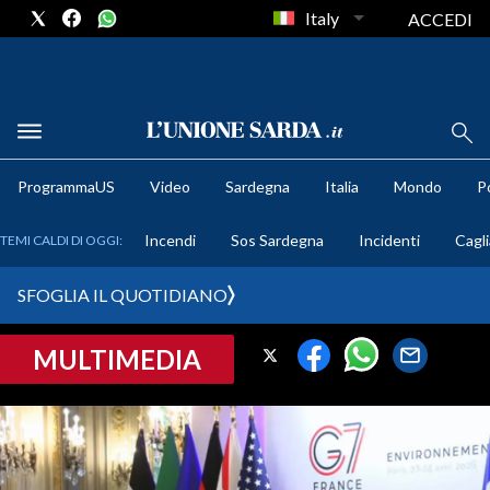
Italy
ACCEDI
METEO
ProgrammaUS
Video
Sardegna
Italia
Mondo
Po
COMUNI AL VOTO
Incendi
Sos Sardegna
Incidenti
Cagli
TEMI CALDI DI OGGI:
VIDEO
SFOGLIA IL QUOTIDIANO
FOTO
MULTIMEDIA
CRONACA SARDEGNA
CAGLIARI
PROVINCIA DI CAGLIARI
SULCIS IGLESIENTE