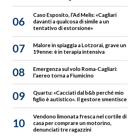
Caso Esposito, l’Ad Melis: «Cagliari
06
davanti a qualcosa di simile a un
tentativo di estorsione»
07
Malore in spiaggia a Lotzorai, grave un
19enne: è in terapia intensiva
08
Emergenza sul volo Roma-Cagliari:
l’aereo torna a Fiumicino
09
Quartu: «Cacciati dal b&b perché mio
figlio è autistico». Il gestore smentisce
Vendono limonata fresca nel cortile di
10
casa per comprare un motorino,
denunciati tre ragazzini