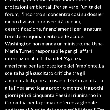
protezioni ambientali.Per salvare l'unità del
SPETTACOLI
forum, l'incontro si concentra così su dossier
meno divisivi: biodiversità, oceani,
GOSSIP
desertificazione, finanziamenti per la natura,
SALUTE
foreste e inquinamento delle acque.
Washington non manda un ministro, ma Usha-
SARDEGNA TURISMO
Maria Turner, responsabile per gli affari
internazionali e tribali dell'Agenzia
SARDI NEL MONDO
americana per la protezione dell'ambiente.La
NOTIZIE
scelta ha già suscitato critiche tra gli
EVENTI
ambientalisti, che accusano il G7 di adattarsi
#CARAUNIONE
alla linea americana proprio mentre tra pochi
giorni più di cinquanta Paesi si riuniranno in
3 MINUTI CON
Colombia per la prima conferenza globale
INSULARITÀ
dedicata all'uscita dai combustibili fossili.Tra