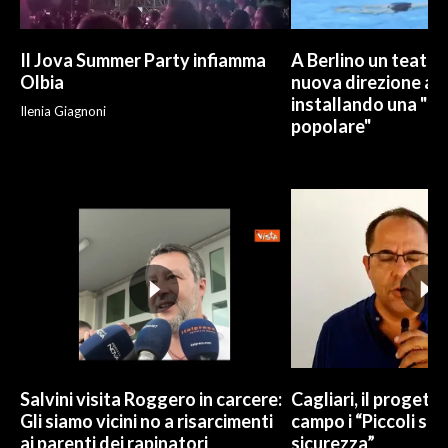
Il Jova Summer Party infiamma
A Berlino un teatro
Olbia
nuova direzione art
installando una "pi
Ilenia Giagnoni
popolare"
Salvini visita Roggero in carcere:
Cagliari, il progetto 
Gli siamo vicini no a risarcimenti
campo i “Piccoli sup
ai parenti dei rapinatori
sicurezza”