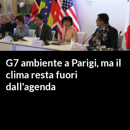
MEDIO CAMPIDANO
ORISTANO E PROVINCIA
SASSARI E PROVINCIA
GALLURA
NUORO E PROVINCIA
OGLIASTRA
AGENDA
G7 ambiente a Parigi, ma il
CRONACA
clima resta fuori
ITALIA
dall'agenda
MONDO
POLITICA
ECONOMIA
SERVIZI ALLE IMPRESE