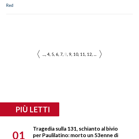
Red
...
4
5
6
7
8
9
10
11
12
...
PIÙ LETTI
Tragedia sulla 131, schianto al bivio
01
per Paulilatino: morto un 53enne di