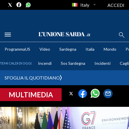
Italy
ACCEDI
METEO
ProgrammaUS
Video
Sardegna
Italia
Mondo
Po
COMUNI AL VOTO
Incendi
Sos Sardegna
Incidenti
Cagli
TEMI CALDI DI OGGI:
VIDEO
SFOGLIA IL QUOTIDIANO
FOTO
MULTIMEDIA
CRONACA SARDEGNA
CAGLIARI
PROVINCIA DI CAGLIARI
SULCIS IGLESIENTE