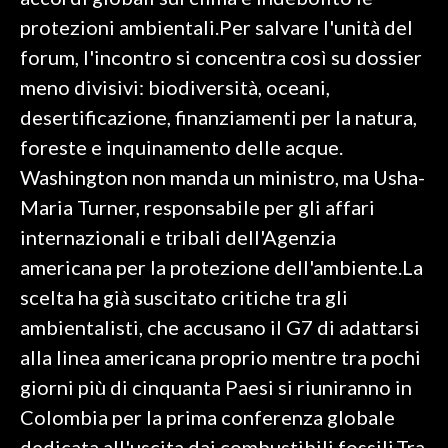
protezioni ambientali.Per salvare l'unità del
SPETTACOLI
forum, l'incontro si concentra così su dossier
meno divisivi: biodiversità, oceani,
GOSSIP
desertificazione, finanziamenti per la natura,
SALUTE
foreste e inquinamento delle acque.
Washington non manda un ministro, ma Usha-
SARDEGNA TURISMO
Maria Turner, responsabile per gli affari
internazionali e tribali dell'Agenzia
SARDI NEL MONDO
americana per la protezione dell'ambiente.La
NOTIZIE
scelta ha già suscitato critiche tra gli
EVENTI
ambientalisti, che accusano il G7 di adattarsi
#CARAUNIONE
alla linea americana proprio mentre tra pochi
giorni più di cinquanta Paesi si riuniranno in
3 MINUTI CON
Colombia per la prima conferenza globale
INSULARITÀ
dedicata all'uscita dai combustibili fossili.Tra