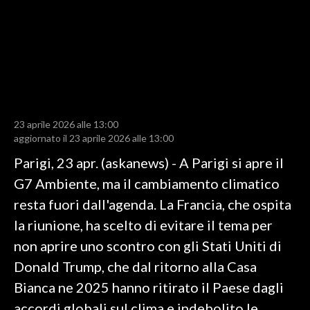
LAVORO
BANDI
SPORT IN SARDEGNA
SPORT
23 aprile 2026 alle 13:00
RISULTATI E CLASSIFICHE
aggiornato il 23 aprile 2026 alle 13:00
CALCIO
Parigi, 23 apr. (askanews) - A Parigi si apre il
CALCIO REGIONALE
G7 Ambiente, ma il cambiamento climatico
BASKET
resta fuori dall'agenda. La Francia, che ospita
VOLLEY
la riunione, ha scelto di evitare il tema per
MOTORI
non aprire uno scontro con gli Stati Uniti di
TENNIS
Donald Trump, che dal ritorno alla Casa
ALTRI SPORT
Bianca ne 2025 hanno ritirato il Paese dagli
accordi globali sul clima e indebolito le
CULTURA