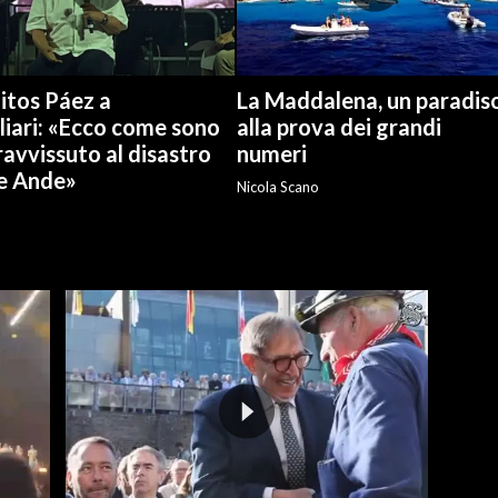
itos Páez a
La Maddalena, un paradis
liari: «Ecco come sono
alla prova dei grandi
avvissuto al disastro
numeri
le Ande»
Nicola Scano