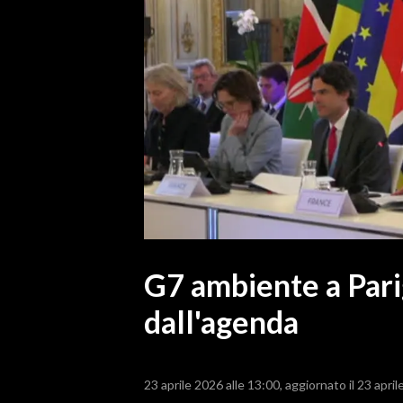
MEDIO CAMPIDANO
ORISTANO E PROVINCIA
SASSARI E PROVINCIA
GALLURA
NUORO E PROVINCIA
OGLIASTRA
AGENDA
CRONACA
ITALIA
MONDO
G7 ambiente a Parig
dall'agenda
POLITICA
ECONOMIA
23 aprile 2026 alle 13:00
aggiornato il 23 april
SERVIZI ALLE IMPRESE