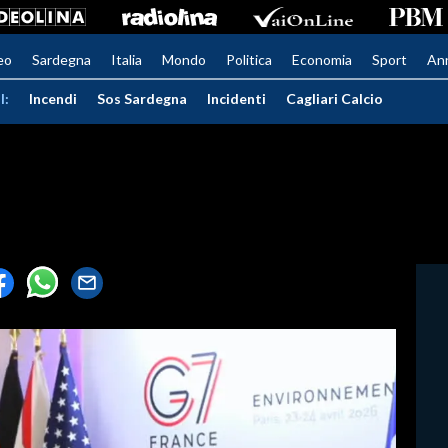
eo
Sardegna
Italia
Mondo
Politica
Economia
Sport
An
I:
Incendi
Sos Sardegna
Incidenti
Cagliari Calcio