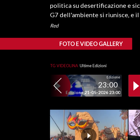
politica su desertificazione e sic
G7 dell'ambiente si riunisce, e il
SPETTACOLI
Red
GOSSIP
FOTO E VIDEO GALLERY
SALUTE
SARDEGNA TURISMO
TG VIDEOLINA
Ultime Edizioni
SARDI NEL MONDO
Edizione
23:00
NOTIZIE
Edizione 21-05-2026 23:00
EVENTI
#CARAUNIONE
3 MINUTI CON
INSULARITÀ