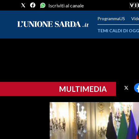
Iscriviti al canale
ProgrammaUS
Vid
TEMI CALDI DI OGG
METEO
COMUNI AL VOTO
VIDEO
MULTIMEDIA
FOTO
CRONACA SARDEGNA
CAGLIARI
PROVINCIA DI CAGLIARI
SULCIS IGLESIENTE