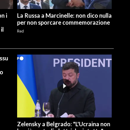
n i
La Russa a Marcinelle: non dico nulla
per non sporcare commemorazione
il
Red
ussu
io
Zelensky a Belgrado: "L'Ucraina non