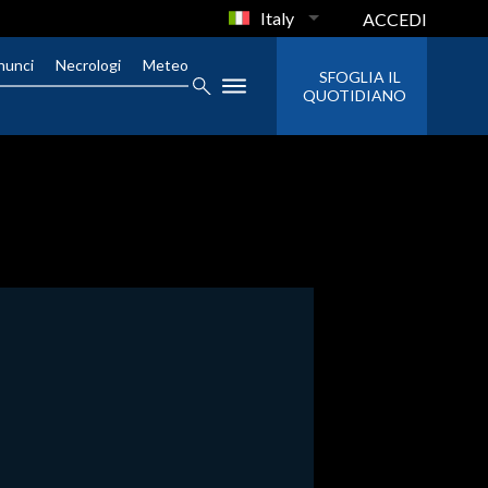
Italy
ACCEDI
nunci
Necrologi
Meteo
SFOGLIA IL
QUOTIDIANO