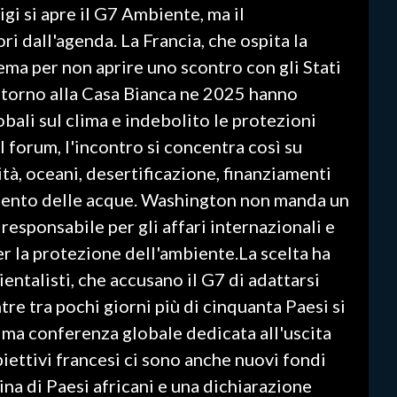
igi si apre il G7 Ambiente, ma il
i dall'agenda. La Francia, che ospita la
 tema per non aprire uno scontro con gli Stati
ritorno alla Casa Bianca ne 2025 hanno
lobali sul clima e indebolito le protezioni
l forum, l'incontro si concentra così su
tà, oceani, desertificazione, finanziamenti
amento delle acque. Washington non manda un
responsabile per gli affari internazionali e
er la protezione dell'ambiente.La scelta ha
ientalisti, che accusano il G7 di adattarsi
re tra pochi giorni più di cinquanta Paesi si
ima conferenza globale dedicata all'uscita
obiettivi francesi ci sono anche nuovi fondi
tina di Paesi africani e una dichiarazione