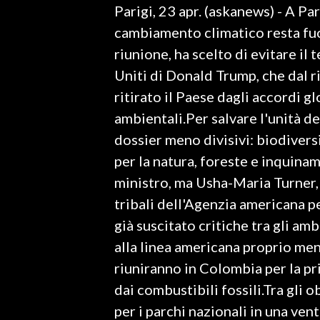
Parigi, 23 apr. (askanews) - A Par
LAVORO
cambiamento climatico resta fuor
BANDI
riunione, ha scelto di evitare il
Uniti di Donald Trump, che dal 
SPORT IN SARDEGNA
ritirato il Paese dagli accordi g
SPORT
ambientali.Per salvare l'unità de
RISULTATI E CLASSIFICHE
dossier meno divisivi: biodiversi
CALCIO
per la natura, foreste e inquin
CALCIO REGIONALE
ministro, ma Usha-Maria Turner, 
BASKET
tribali dell'Agenzia americana p
VOLLEY
già suscitato critiche tra gli amb
MOTORI
alla linea americana proprio ment
TENNIS
riuniranno in Colombia per la pr
ALTRI SPORT
dai combustibili fossili.Tra gli 
per i parchi nazionali in una ven
CULTURA