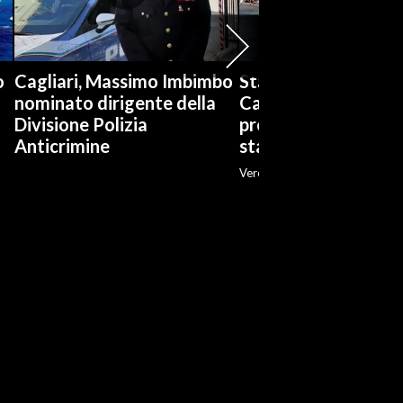
o
Cagliari, Massimo Imbimbo
Stabilimenti balneari
nominato dirigente della
Cagliari è boom di
Divisione Polizia
prenotazioni: «Ott
Anticrimine
stagione»
Veronica Fadda