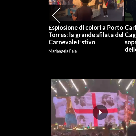
INFO AZIENDE
ABBONATI
Esplosione di colori a Porto
Carl
ANNUNCI
Torres: la grande sfilata del
Cag
Carnevale Estivo
sopr
NECROLOGI
del
PUBBLICITÀ
Mariangela Pala
SPIAGGE
STORE