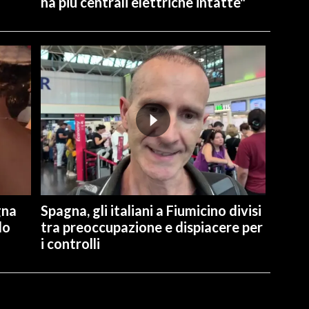
ha più centrali elettriche intatte"
gna
Spagna, gli italiani a Fiumicino divisi
lo
tra preoccupazione e dispiacere per
i controlli