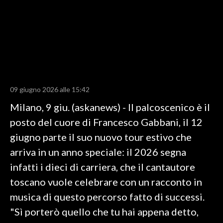
LAVORO
BANDI
SPORT IN SARDEGNA
SPORT
09 giugno 2026 alle 15:42
RISULTATI E CLASSIFICHE
Milano, 9 giu. (askanews) - Il palcoscenico è il
CALCIO
posto del cuore di Francesco Gabbani, il 12
CALCIO REGIONALE
giugno parte il suo nuovo tour estivo che
BASKET
arriva in un anno speciale: il 2026 segna
VOLLEY
infatti i dieci di carriera, che il cantautore
MOTORI
toscano vuole celebrare con un racconto in
TENNIS
musica di questo percorso fatto di successi.
ALTRI SPORT
"Sì porterò quello che tu hai appena detto,
CULTURA