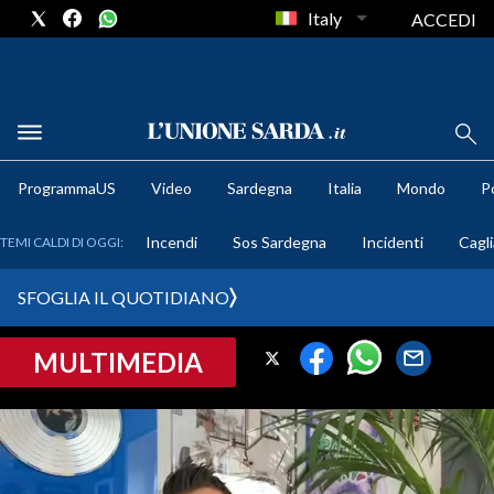
Italy
ACCEDI
METEO
ProgrammaUS
Video
Sardegna
Italia
Mondo
Po
COMUNI AL VOTO
Incendi
Sos Sardegna
Incidenti
Cagli
TEMI CALDI DI OGGI:
VIDEO
SFOGLIA IL QUOTIDIANO
FOTO
MULTIMEDIA
CRONACA SARDEGNA
CAGLIARI
PROVINCIA DI CAGLIARI
SULCIS IGLESIENTE