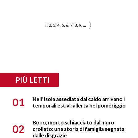
1
2
3
4
5
6
7
8
9
...
PIÙ LETTI
01
Nell’Isola assediata dal caldo arrivano i
temporali estivi: allerta nel pomeriggio
Bono, morto schiacciato dal muro
02
crollato: una storia di famiglia segnata
dalle disgrazie