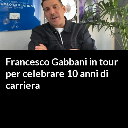
MEDIO CAMPIDANO
ORISTANO E PROVINCIA
SASSARI E PROVINCIA
GALLURA
NUORO E PROVINCIA
OGLIASTRA
AGENDA
Francesco Gabbani in tour
CRONACA
per celebrare 10 anni di
ITALIA
carriera
MONDO
POLITICA
ECONOMIA
SERVIZI ALLE IMPRESE