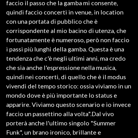
faccio il passo che la gamba mi consente,
quindi faccio concerti in venue, in location
INFO AZIENDE
con una portata di pubblico che è
ABBONATI
corrispondente al mio bacino di utenza, che
ANNUNCI
fortunatamente è numeroso, però non faccio
NECROLOGI
i passi più lunghi della gamba. Questa è una
PUBBLICITÀ
tendenza che c'è negli ultimi anni, ma credo
SPIAGGE
che sia anche l'espressione nella musica,
STORE
quindi nei concerti, di quello che è il modus
vivendi del tempo storico: ossia viviamo in un
mondo dove è più importante lo status e
apparire. Viviamo questo scenario e io invece
faccio un passettino alla volta".Dal vivo
porterà anche l'ultimo singolo "Summer
Funk", un brano ironico, brillante e