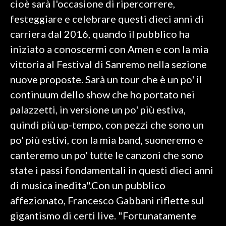
cioè sarà l'occasione di ripercorrere,
festeggiare e celebrare questi dieci anni di
SPETTACOLI
carriera dal 2016, quando il pubblico ha
GOSSIP
iniziato a conoscermi con Amen e con la mia
vittoria al Festival di Sanremo nella sezione
SALUTE
nuove proposte. Sarà un tour che è un po' il
continuum dello show che ho portato nei
SARDEGNA TURISMO
palazzetti, in versione un po' più estiva,
SARDI NEL MONDO
quindi più up-tempo, con pezzi che sono un
NOTIZIE
po' più estivi, con la mia band, suoneremo e
EVENTI
canteremo un po' tutte le canzoni che sono
state i passi fondamentali in questi dieci anni
#CARAUNIONE
di musica inedita".Con un pubblico
3 MINUTI CON
affezionato, Francesco Gabbani riflette sul
gigantismo di certi live. "Fortunatamente
INSULARITÀ