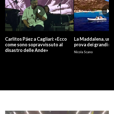
Carlitos Páez a Cagliari: «Ecco
La Maddalena, un p
come sono sopravvissuto al
prova dei grandi nu
disastro delle Ande»
Nicola Scano