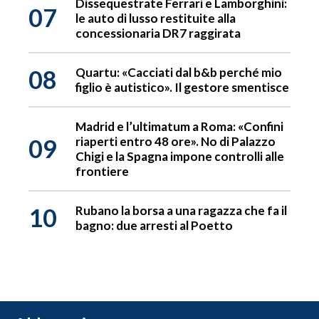
Dissequestrate Ferrari e Lamborghini:
07
le auto di lusso restituite alla
concessionaria DR7 raggirata
08
Quartu: «Cacciati dal b&b perché mio
figlio è autistico». Il gestore smentisce
Madrid e l’ultimatum a Roma: «Confini
09
riaperti entro 48 ore». No di Palazzo
Chigi e la Spagna impone controlli alle
frontiere
10
Rubano la borsa a una ragazza che fa il
bagno: due arresti al Poetto