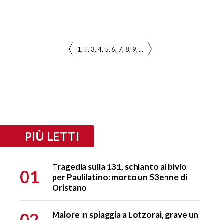
1
2
3
4
5
6
7
8
9
...
PIÙ LETTI
Tragedia sulla 131, schianto al bivio
01
per Paulilatino: morto un 53enne di
Oristano
02
Malore in spiaggia a Lotzorai, grave un