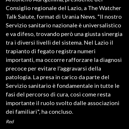
Consiglio regionale del Lazio, a The Watcher
SPETTACOLI
Talk Salute, format di Urania News. "Il nostro
Servizio sanitario nazionale è universalistico
GOSSIP
e va difeso, trovando però una giusta sinergia
SALUTE
tra i diversi livelli del sistema. Nel Lazio il
trapianto di fegato registra numeri
SARDEGNA TURISMO
importanti, ma occorre rafforzare la diagnosi
precoce per evitare l'aggravarsi della
SARDI NEL MONDO
patologia. La presa in carico da parte del
NOTIZIE
Servizio sanitario è fondamentale in tutte le
EVENTI
fasi del percorso di cura, così come resta
#CARAUNIONE
importante il ruolo svolto dalle associazioni
dei familiari", ha concluso.
3 MINUTI CON
Red
INSULARITÀ