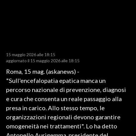
LAVORO
BANDI
SPORT IN SARDEGNA
SPORT
15 maggio 2026 alle 18:15
RISULTATI E CLASSIFICHE
aggiornato il 15 maggio 2026 alle 18:15
CALCIO
Roma, 15 mag. (askanews) -
CALCIO REGIONALE
"Sull'encefalopatia epatica manca un
BASKET
percorso nazionale di prevenzione, diagnosi
VOLLEY
e cura che consenta un reale passaggio alla
MOTORI
presa in carico. Allo stesso tempo, le
TENNIS
organizzazioni regionali devono garantire
ALTRI SPORT
omogeneità nei trattamenti". Lo ha detto
Antonello Aurigemma, presidente del
CULTURA