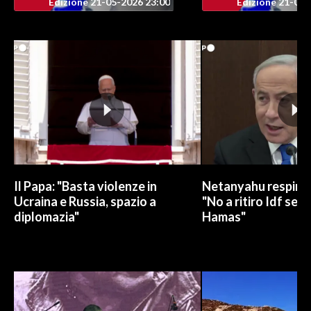
Edizione 21-05-2026 23:00
Edizione 21-05-
Il Papa: "Basta violenze in
Netanyahu respinge
Ucraina e Russia, spazio a
"No a ritiro Idf sen
diplomazia"
Hamas"