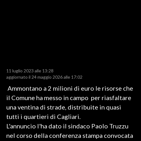
LAVORO
BANDI
SPORT IN SARDEGNA
SPORT
RISULTATI E CLASSIFICHE
CALCIO
11 luglio 2023 alle 13:28
aggiornato il 24 maggio 2026 alle 17:02
CALCIO REGIONALE
BASKET
Ammontano a 2 milioni di euro le risorse che
VOLLEY
il Comune ha messo in campo per riasfaltare
MOTORI
una ventina di strade, distribuite in quasi
TENNIS
tutti i quartieri di Cagliari.
ALTRI SPORT
L'annuncio l'ha dato il sindaco Paolo Truzzu
nel corso della conferenza stampa convocata
CULTURA