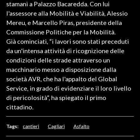
stamani a Palazzo Bacaredda. Con lui
l'assessore alla Mobilità e Viabilità, Alessio
SPETTACOLI
Mereu, e Marcello Piras, presidente della
GOSSIP
Commissione Politiche per la Mobilità.
Già cominciati, “i lavori sono stati preceduti
SALUTE
da un'intensa attività di ricognizione delle
SARDEGNA TURISMO
condizioni delle strade attraverso un
macchinario messo a disposizione dalla
SARDI NEL MONDO
società AVR, che ha l'appalto del Global
NOTIZIE
Service, in grado di evidenziare il loro livello
EVENTI
di pericolosità”, ha spiegato il primo
cittadino.
#CARAUNIONE
3 MINUTI CON
Tags:
cantieri
Cagliari
Asfalto
INSULARITÀ