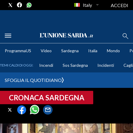
Italy
ACCEDI
METEO
ProgrammaUS
Video
Sardegna
Italia
Mondo
Po
COMUNI AL VOTO
Incendi
Sos Sardegna
Incidenti
Cagli
TEMI CALDI DI OGGI:
VIDEO
SFOGLIA IL QUOTIDIANO
FOTO
CRONACA SARDEGNA
CRONACA SARDEGNA
CAGLIARI
PROVINCIA DI CAGLIARI
SULCIS IGLESIENTE