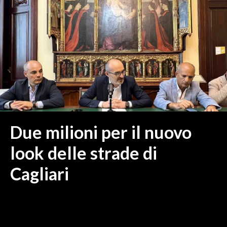
MEDIO CAMPIDANO
ORISTANO E PROVINCIA
SASSARI E PROVINCIA
GALLURA
NUORO E PROVINCIA
OGLIASTRA
AGENDA
CRONACA
Due milioni per il nuovo
ITALIA
look delle strade di
MONDO
Cagliari
POLITICA
ECONOMIA
SERVIZI ALLE IMPRESE