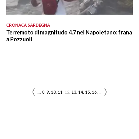
CRONACA SARDEGNA
Terremoto di magnitudo 4.7 nel Napoletano: frana
a Pozzuoli
...
8
9
10
11
12
13
14
15
16
...