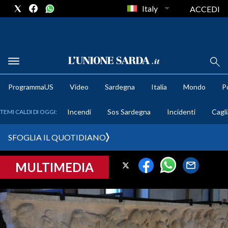
Italy
ACCEDI
METEO
ProgrammaUS
Video
Sardegna
Italia
Mondo
Po
COMUNI AL VOTO
Incendi
Sos Sardegna
Incidenti
Cagli
TEMI CALDI DI OGGI:
VIDEO
SFOGLIA IL QUOTIDIANO
FOTO
MULTIMEDIA
CRONACA SARDEGNA
CAGLIARI
PROVINCIA DI CAGLIARI
SULCIS IGLESIENTE