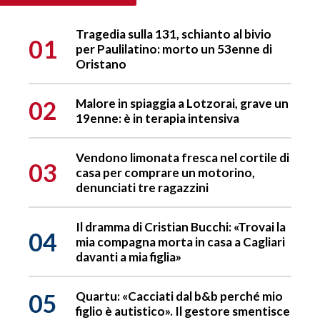
Tragedia sulla 131, schianto al bivio
01
per Paulilatino: morto un 53enne di
Oristano
02
Malore in spiaggia a Lotzorai, grave un
19enne: è in terapia intensiva
Vendono limonata fresca nel cortile di
03
casa per comprare un motorino,
denunciati tre ragazzini
Il dramma di Cristian Bucchi: «Trovai la
04
mia compagna morta in casa a Cagliari
davanti a mia figlia»
05
Quartu: «Cacciati dal b&b perché mio
figlio è autistico». Il gestore smentisce