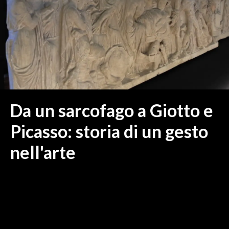
MEDIO CAMPIDANO
ORISTANO E PROVINCIA
SASSARI E PROVINCIA
GALLURA
NUORO E PROVINCIA
OGLIASTRA
AGENDA
Da un sarcofago a Giotto e
CRONACA
Picasso: storia di un gesto
ITALIA
nell'arte
MONDO
POLITICA
ECONOMIA
SERVIZI ALLE IMPRESE