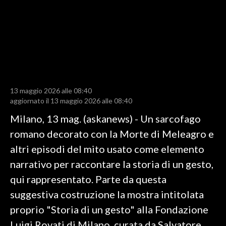
LAVORO
BANDI
SPORT IN SARDEGNA
SPORT
13 maggio 2026 alle 08:40
RISULTATI E CLASSIFICHE
aggiornato il 13 maggio 2026 alle 08:40
CALCIO
Milano, 13 mag. (askanews) - Un sarcofago
CALCIO REGIONALE
romano decorato con la Morte di Meleagro e
BASKET
altri episodi del mito usato come elemento
VOLLEY
narrativo per raccontare la storia di un gesto,
MOTORI
qui rappresentato. Parte da questa
TENNIS
suggestiva costruzione la mostra intitolata
ALTRI SPORT
proprio "Storia di un gesto" alla Fondazione
Luigi Rovati di Milano, curata da Salvatore
CULTURA