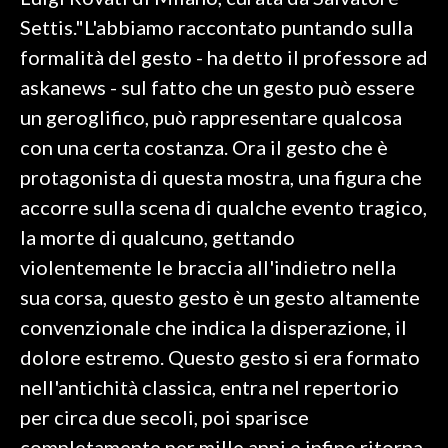
Settis."L'abbiamo raccontato puntando sulla
SPETTACOLI
formalità del gesto - ha detto il professore ad
askanews - sul fatto che un gesto può essere
GOSSIP
un geroglifico, può rappresentare qualcosa
SALUTE
con una certa costanza. Ora il gesto che è
protagonista di questa mostra, una figura che
SARDEGNA TURISMO
accorre sulla scena di qualche evento tragico,
la morte di qualcuno, gettando
SARDI NEL MONDO
violentemente le braccia all'indietro nella
NOTIZIE
sua corsa, questo gesto è un gesto altamente
EVENTI
convenzionale che indica la disperazione, il
#CARAUNIONE
dolore estremo. Questo gesto si era formato
nell'antichità classica, entra nel repertorio
3 MINUTI CON
per circa due secoli, poi sparisce
INSULARITÀ
completamente per mille anni e infine ritorna