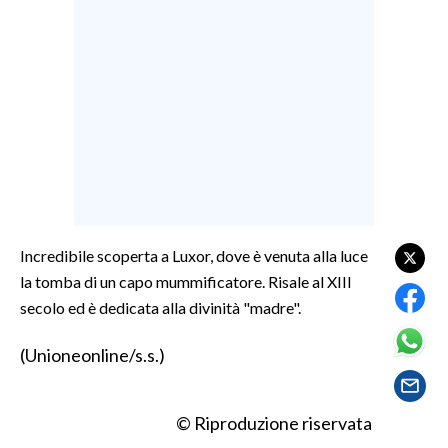
LAVORO
BANDI
SPORT IN SARDEGNA
SPORT
RISULTATI E CLASSIFICHE
CALCIO
CALCIO REGIONALE
Incredibile scoperta a Luxor, dove è venuta alla luce
BASKET
la tomba di un capo mummificatore. Risale al XIII
VOLLEY
secolo ed è dedicata alla divinità "madre".
MOTORI
(Unioneonline/s.s.)
TENNIS
ALTRI SPORT
© Riproduzione riservata
CULTURA