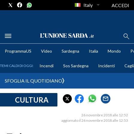
Italy
ACCEDI
METEO
ProgrammaUS
Video
Sardegna
Italia
Mondo
Po
COMUNI AL VOTO
Incendi
Sos Sardegna
Incidenti
Cagli
TEMI CALDI DI OGGI:
VIDEO
SFOGLIA IL QUOTIDIANO
FOTO
CULTURA
CRONACA SARDEGNA
CAGLIARI
26 novembre 2018 alle 12:52
PROVINCIA DI CAGLIARI
aggiornato il 26 novembre 2018 alle 12:53
SULCIS IGLESIENTE