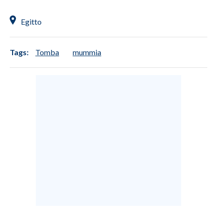
Egitto
SPETTACOLI
GOSSIP
Tags:
Tomba
mummia
SALUTE
SARDEGNA TURISMO
SARDI NEL MONDO
NOTIZIE
EVENTI
#CARAUNIONE
3 MINUTI CON
INSULARITÀ