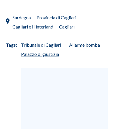
SPETTACOLI
Sardegna
Provincia di Cagliari
Cagliari e Hinterland
Cagliari
GOSSIP
SALUTE
Tags:
Tribunale di Cagliari
Allarme bomba
Palazzo di giustizia
SARDEGNA TURISMO
SARDI NEL MONDO
NOTIZIE
EVENTI
#CARAUNIONE
3 MINUTI CON
INSULARITÀ