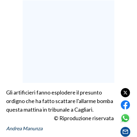
LAVORO
BANDI
SPORT IN SARDEGNA
SPORT
RISULTATI E CLASSIFICHE
CALCIO
CALCIO REGIONALE
BASKET
Gli artificieri fanno esplodere il presunto
VOLLEY
ordigno che ha fatto scattare l'allarme bomba
MOTORI
questa mattina in tribunale a Cagliari.
TENNIS
© Riproduzione riservata
ALTRI SPORT
Andrea Manunza
CULTURA