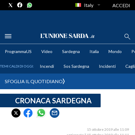
Italy
ACCEDI
METEO
ProgrammaUS
Video
Sardegna
Italia
Mondo
Po
COMUNI AL VOTO
Incendi
Sos Sardegna
Incidenti
Cagli
TEMI CALDI DI OGGI:
VIDEO
SFOGLIA IL QUOTIDIANO
FOTO
CRONACA SARDEGNA
CRONACA SARDEGNA
CAGLIARI
PROVINCIA DI CAGLIARI
SULCIS IGLESIENTE
15 ottobre 2019 alle 11:09
aggiornato il 15 ottobre 2019 alle 11:11