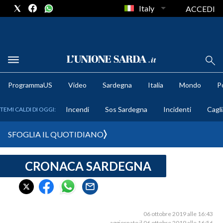
Italy
ACCEDI
METEO
ProgrammaUS
Video
Sardegna
Italia
Mondo
Po
COMUNI AL VOTO
Incendi
Sos Sardegna
Incidenti
Cagli
TEMI CALDI DI OGGI:
VIDEO
SFOGLIA IL QUOTIDIANO
FOTO
CRONACA SARDEGNA
CRONACA SARDEGNA
CAGLIARI
PROVINCIA DI CAGLIARI
SULCIS IGLESIENTE
06 ottobre 2019 alle 16:43
aggiornato il 06 ottobre 2019 alle 16:56