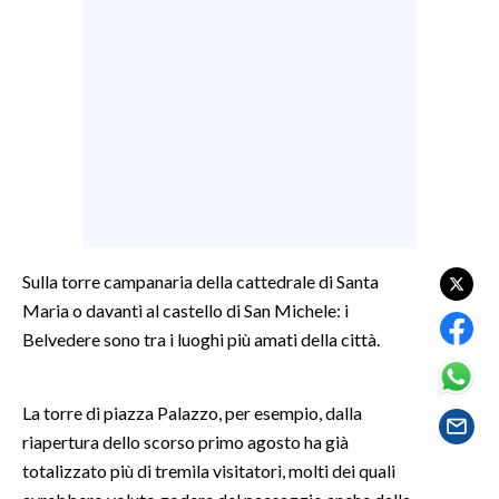
LAVORO
BANDI
SPORT IN SARDEGNA
SPORT
RISULTATI E CLASSIFICHE
CALCIO
CALCIO REGIONALE
Sulla torre campanaria della cattedrale di Santa
BASKET
Maria o davanti al castello di San Michele: i
Belvedere sono tra i luoghi più amati della città.
VOLLEY
MOTORI
TENNIS
La torre di piazza Palazzo, per esempio, dalla
riapertura dello scorso primo agosto ha già
ALTRI SPORT
totalizzato più di tremila visitatori, molti dei quali
CULTURA