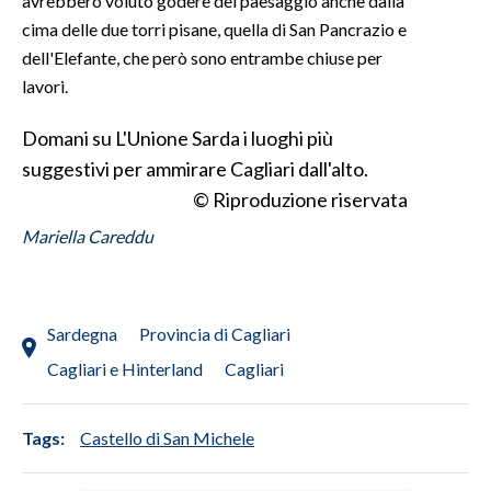
avrebbero voluto godere del paesaggio anche dalla
cima delle due torri pisane, quella di San Pancrazio e
SPETTACOLI
dell'Elefante, che però sono entrambe chiuse per
lavori.
GOSSIP
Domani su L'Unione Sarda i luoghi più
SALUTE
suggestivi per ammirare Cagliari dall'alto.
© Riproduzione riservata
SARDEGNA TURISMO
Mariella Careddu
SARDI NEL MONDO
NOTIZIE
EVENTI
Sardegna
Provincia di Cagliari
Cagliari e Hinterland
Cagliari
#CARAUNIONE
3 MINUTI CON
Tags:
Castello di San Michele
INSULARITÀ