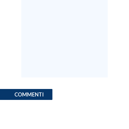
INFO AZIENDE
ABBONATI
ANNUNCI
NECROLOGI
PUBBLICITÀ
SPIAGGE
STORE
COMMENTI