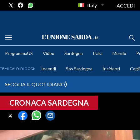
Italy
ACCEDI
METEO
ProgrammaUS
Video
Sardegna
Italia
Mondo
Po
COMUNI AL VOTO
Incendi
Sos Sardegna
Incidenti
Cagli
TEMI CALDI DI OGGI:
VIDEO
SFOGLIA IL QUOTIDIANO
FOTO
CRONACA SARDEGNA
CRONACA SARDEGNA
CAGLIARI
PROVINCIA DI CAGLIARI
SULCIS IGLESIENTE