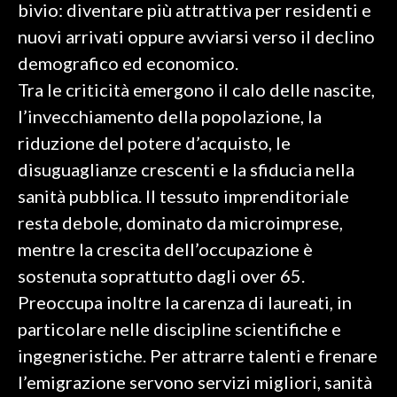
bivio: diventare più attrattiva per residenti e
nuovi arrivati oppure avviarsi verso il declino
SPETTACOLI
demografico ed economico.
GOSSIP
Tra le criticità emergono il calo delle nascite,
l’invecchiamento della popolazione, la
SALUTE
riduzione del potere d’acquisto, le
SARDEGNA TURISMO
disuguaglianze crescenti e la sfiducia nella
sanità pubblica. Il tessuto imprenditoriale
SARDI NEL MONDO
resta debole, dominato da microimprese,
NOTIZIE
mentre la crescita dell’occupazione è
EVENTI
sostenuta soprattutto dagli over 65.
Preoccupa inoltre la carenza di laureati, in
#CARAUNIONE
particolare nelle discipline scientifiche e
3 MINUTI CON
ingegneristiche. Per attrarre talenti e frenare
l’emigrazione servono servizi migliori, sanità
INSULARITÀ