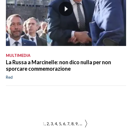
MULTIMEDIA
La Russa a Marcinelle: non dico nulla per non
sporcare commemorazione
Red
1
2
3
4
5
6
7
8
9
...