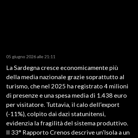
LAVORO
BANDI
SPORT IN SARDEGNA
SPORT
05 giugno 2026 alle 21:11
RISULTATI E CLASSIFICHE
CALCIO
La Sardegna cresce economicamente più
CALCIO REGIONALE
della media nazionale grazie soprattutto al
BASKET
turismo, che nel 2025 ha registrato 4 milioni
VOLLEY
di presenze e una spesa media di 1.438 euro
MOTORI
per visitatore. Tuttavia, il calo dell’export
TENNIS
(-11%), colpito dai dazi statunitensi,
ALTRI SPORT
evidenzia la fragilità del sistema produttivo.
Il 33° Rapporto Crenos descrive un’Isola a un
CULTURA