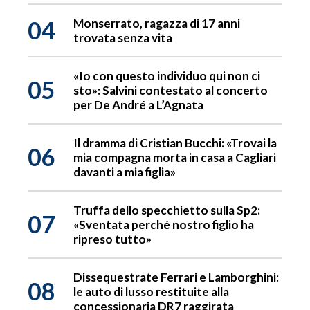
04
Monserrato, ragazza di 17 anni
trovata senza vita
«Io con questo individuo qui non ci
05
sto»: Salvini contestato al concerto
per De André a L’Agnata
Il dramma di Cristian Bucchi: «Trovai la
06
mia compagna morta in casa a Cagliari
davanti a mia figlia»
Truffa dello specchietto sulla Sp2:
07
«Sventata perché nostro figlio ha
ripreso tutto»
Dissequestrate Ferrari e Lamborghini:
08
le auto di lusso restituite alla
concessionaria DR7 raggirata