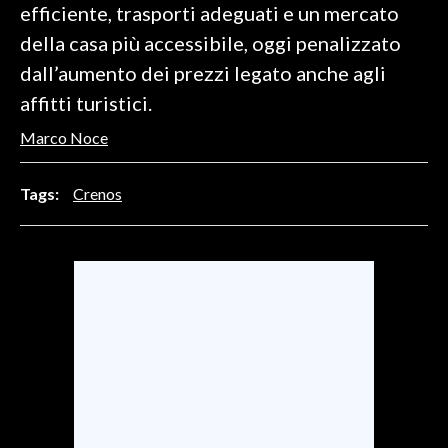
efficiente, trasporti adeguati e un mercato
della casa più accessibile, oggi penalizzato
INFO AZIENDE
dall’aumento dei prezzi legato anche agli
ABBONATI
affitti turistici.
ANNUNCI
NECROLOGI
Marco Noce
PUBBLICITÀ
Tags:
Crenos
SPIAGGE
STORE