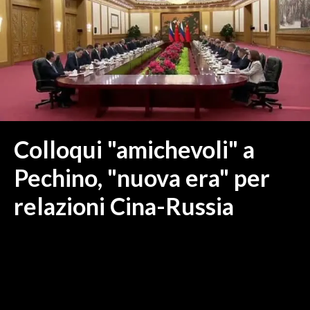
MEDIO CAMPIDANO
ORISTANO E PROVINCIA
SASSARI E PROVINCIA
GALLURA
NUORO E PROVINCIA
OGLIASTRA
AGENDA
Colloqui "amichevoli" a
CRONACA
Pechino, "nuova era" per
ITALIA
relazioni Cina-Russia
MONDO
POLITICA
ECONOMIA
SERVIZI ALLE IMPRESE