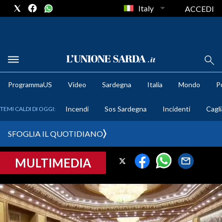
Italy
ACCEDI
METEO
ProgrammaUS
Video
Sardegna
Italia
Mondo
Po
COMUNI AL VOTO
Incendi
Sos Sardegna
Incidenti
Cagli
TEMI CALDI DI OGGI:
VIDEO
SFOGLIA IL QUOTIDIANO
FOTO
MULTIMEDIA
CRONACA SARDEGNA
CAGLIARI
PROVINCIA DI CAGLIARI
SULCIS IGLESIENTE