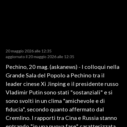
LAVORO
BANDI
SPORT IN SARDEGNA
SPORT
20 maggio 2026 alle 12:35
RISULTATI E CLASSIFICHE
aggiornato il 20 maggio 2026 alle 12:35
CALCIO
Pechino, 20 mag. (askanews) - I colloqui nella
CALCIO REGIONALE
Grande Sala del Popolo a Pechino tra il
BASKET
leader cinese Xi Jinping e il presidente russo
VOLLEY
Vladimir Putin sono stati "sostanziali" e si
MOTORI
sono svolti in un clima "amichevole e di
TENNIS
fiducia", secondo quanto affermato dal
ALTRI SPORT
Cremlino. I rapporti tra Cina e Russia stanno
entrando "in una nuova fase" caratterizzata
CULTURA