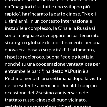
da "maggiori risultati e uno sviluppo più
SPETTACOLI
rapido", ha rincarato la parte cinese. "Negli
ultimi anni, in un contesto internazionale
GOSSIP
instabile e complesso, la Cina e la Russia si
SALUTE
sono impegnate a sviluppare un partenariato
strategico globale di coordinamento per una
SARDEGNA TURISMO
nuova era, basato su parità di trattamento,
rispetto reciproco, buona fede e giustizia,
SARDI NEL MONDO
nonché su una cooperazione vantaggiosa per
NOTIZIE
entrambe le parti", ha detto Xi.Putin è a
EVENTI
Pechino meno di una settimana dopo la visita
#CARAUNIONE
del presidente americano Donald Trump, in
occasione del 25esimo anniversario del
3 MINUTI CON
trattato russo-cinese di buon vicinato,
INSULARITÀ
amicizia e cooperazione. "Oggi le nostre