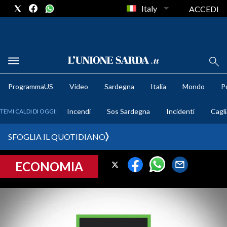
Italy
ACCEDI
METEO
ProgrammaUS
Video
Sardegna
Italia
Mondo
Po
COMUNI AL VOTO
Incendi
Sos Sardegna
Incidenti
Cagli
TEMI CALDI DI OGGI:
VIDEO
SFOGLIA IL QUOTIDIANO
FOTO
ECONOMIA
CRONACA SARDEGNA
CAGLIARI
PROVINCIA DI CAGLIARI
SULCIS IGLESIENTE