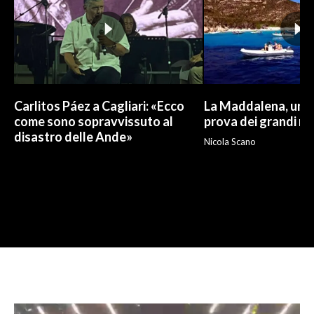
Carlitos Páez a Cagliari: «Ecco
La Maddalena, un p
come sono sopravvissuto al
prova dei grandi nu
disastro delle Ande»
Nicola Scano