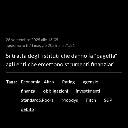
LAVORO
BANDI
SPORT IN SARDEGNA
26 settembre 2025 alle 13:05
SPORT
aggiornato il 24 maggio 2026 alle 21:31
RISULTATI E CLASSIFICHE
Si tratta degli istituti che danno la "pagella"
CALCIO
agli enti che emettono strumenti finanziari
CALCIO REGIONALE
BASKET
Tags:
Economia - Altro
Rating
agenzie
VOLLEY
finanza
obbligazioni
investimenti
MOTORI
Standard&Poors
Moodys
Fitch
S&P
TENNIS
debito
ALTRI SPORT
CULTURA