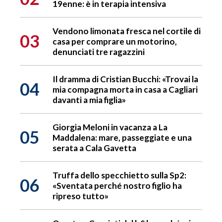
19enne: è in terapia intensiva
Vendono limonata fresca nel cortile di
03
casa per comprare un motorino,
denunciati tre ragazzini
Il dramma di Cristian Bucchi: «Trovai la
04
mia compagna morta in casa a Cagliari
davanti a mia figlia»
Giorgia Meloni in vacanza a La
05
Maddalena: mare, passeggiate e una
serata a Cala Gavetta
Truffa dello specchietto sulla Sp2:
06
«Sventata perché nostro figlio ha
ripreso tutto»