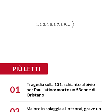
1
2
3
4
5
6
7
8
9
...
PIÙ LETTI
Tragedia sulla 131, schianto al bivio
01
per Paulilatino: morto un 53enne di
Oristano
02
Malore in spiaggia a Lotzorai, grave un