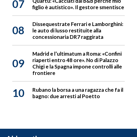
07
Quartu: «Cacciati dal b&b perché mio
figlio è autistico». Il gestore smentisce
Dissequestrate Ferrari e Lamborghini:
08
le auto di lusso restituite alla
concessionaria DR7 raggirata
Madrid e l’ultimatum a Roma: «Confini
09
riaperti entro 48 ore». No di Palazzo
Chigi e la Spagna impone controlli alle
frontiere
10
Rubano la borsa a una ragazza che fa il
bagno: due arresti al Poetto