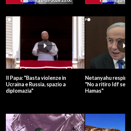
Edizione 21-05-2026 23:00
Edizione 21-05-
INFO AZIENDE
ABBONATI
ANNUNCI
NECROLOGI
PUBBLICITÀ
SPIAGGE
STORE
Il Papa: "Basta violenze in
Netanyahu respinge
Ucraina e Russia, spazio a
"No a ritiro Idf sen
diplomazia"
Hamas"