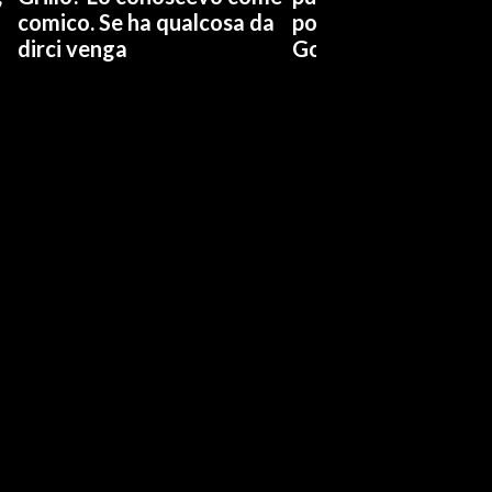
comico. Se ha qualcosa da
possiamo affidarci a
dirci venga
Governo a occhi chi