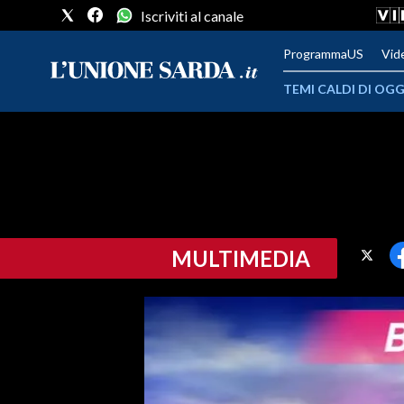
Iscriviti al canale
ProgrammaUS
Vid
TEMI CALDI DI OGG
METEO
COMUNI AL VOTO
VIDEO
MULTIMEDIA
FOTO
CRONACA SARDEGNA
CAGLIARI
PROVINCIA DI CAGLIARI
SULCIS IGLESIENTE