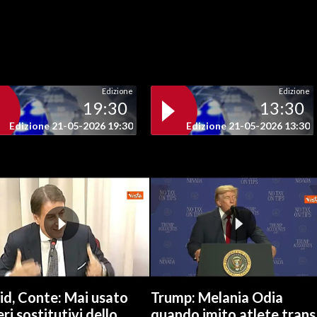
Edizione
Edizione
19:30
13:30
Edizione 21-05-2026 19:30
Edizione 21-05-2026 13:30
id, Conte: Mai usato
Trump: Melania Odia
ri sostitutivi dello
quando imito atlete trans