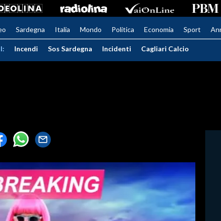
eo
Sardegna
Italia
Mondo
Politica
Economia
Sport
An
I:
Incendi
Sos Sardegna
Incidenti
Cagliari Calcio