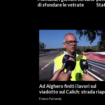
di sfondare le vetrate
Stat
Ad Alghero finiti i lavori sul
viadotto sul Calich: strada ria
Franco Ferrandu