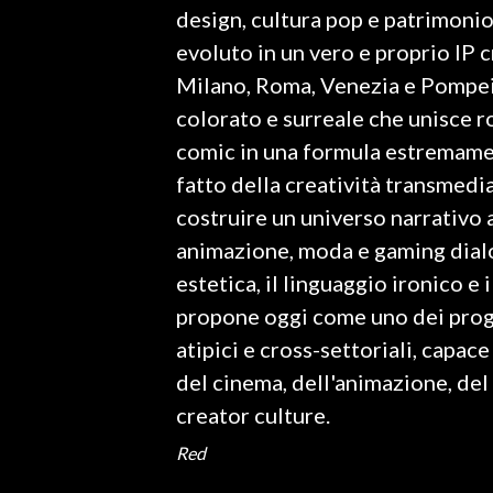
design, cultura pop e patrimonio
evoluto in un vero e proprio IP 
SPETTACOLI
Milano, Roma, Venezia e Pompei, 
GOSSIP
colorato e surreale che unisce r
comic in una formula estremamen
SALUTE
fatto della creatività transmedial
SARDEGNA TURISMO
costruire un universo narrativo
animazione, moda e gaming dialo
SARDI NEL MONDO
estetica, il linguaggio ironico e
NOTIZIE
propone oggi come uno dei proge
EVENTI
atipici e cross-settoriali, cap
del cinema, dell'animazione, del 
#CARAUNIONE
creator culture.
3 MINUTI CON
Red
INSULARITÀ