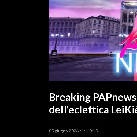
MEDIO CAMPIDANO
ORISTANO E PROVINCIA
SASSARI E PROVINCIA
GALLURA
NUORO E PROVINCIA
OGLIASTRA
AGENDA
CRONACA
ITALIA
MONDO
Breaking PAPnews, 
dell'eclettica LeiKi
POLITICA
ECONOMIA
05 giugno 2026 alle 10:10
SERVIZI ALLE IMPRESE