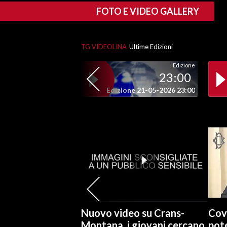
FOTO E VIDEO GALLERY
INFO AZIENDE
ABBONATI
TG VIDEOLINA
Ultime Edizioni
ANNUNCI
Edizione
NECROLOGI
23:00
PUBBLICITÀ
Edizione 21-05-2026 23:00
SPIAGGE
STORE
Nuovo video su Crans-
Cov
Montana, i giovani cercano
pote