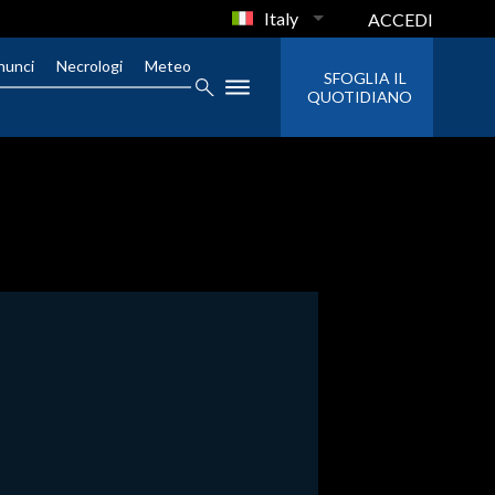
Italy
ACCEDI
nunci
Necrologi
Meteo
SFOGLIA IL
QUOTIDIANO