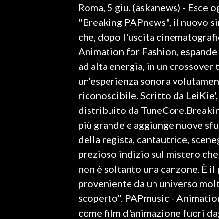
Roma, 5 giu. (askanews) - Esce og
LAVORO
"Breaking PAPnews", il nuovo sin
BANDI
che, dopo l'uscita cinematografi
Animation for Fashion, espande 
SPORT IN SARDEGNA
ad alta energia, in un crossover 
SPORT
un'esperienza sonora volutamen
RISULTATI E CLASSIFICHE
riconoscibile. Scritto da LeiKie'
CALCIO
distribuito da TuneCore.Breakin
CALCIO REGIONALE
più grande e aggiunge nuove sf
BASKET
della regista, cantautrice, scen
VOLLEY
prezioso indizio sul mistero ch
MOTORI
non è soltanto una canzone. È il 
TENNIS
proveniente da un universo molt
ALTRI SPORT
scoperto". PAPmusic - Animation 
come film d'animazione fuori da
CULTURA