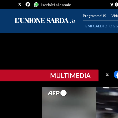
Iscriviti al canale
ProgrammaUS
Vid
TEMI CALDI DI OGG
METEO
COMUNI AL VOTO
VIDEO
MULTIMEDIA
FOTO
CRONACA SARDEGNA
CAGLIARI
PROVINCIA DI CAGLIARI
SULCIS IGLESIENTE