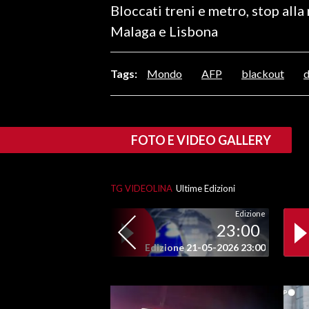
Bloccati treni e metro, stop alla
LAVORO
Malaga e Lisbona
BANDI
Tags:
Mondo
AFP
blackout
d
SPORT IN SARDEGNA
SPORT
RISULTATI E CLASSIFICHE
FOTO E VIDEO GALLERY
CALCIO
CALCIO REGIONALE
TG VIDEOLINA
Ultime Edizioni
BASKET
VOLLEY
Edizione
23:00
MOTORI
Edizione 21-05-2026 23:00
TENNIS
ALTRI SPORT
CULTURA