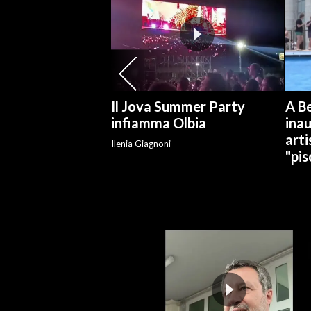
SPETTACOLI
GOSSIP
SALUTE
Il Jova Summer Party
A Be
infiamma Olbia
ina
SARDEGNA TURISMO
arti
Ilenia Giagnoni
"pis
SARDI NEL MONDO
NOTIZIE
EVENTI
#CARAUNIONE
3 MINUTI CON
INSULARITÀ