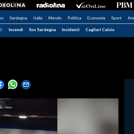
eo
Sardegna
Italia
Mondo
Politica
Economia
Sport
An
I:
Incendi
Sos Sardegna
Incidenti
Cagliari Calcio