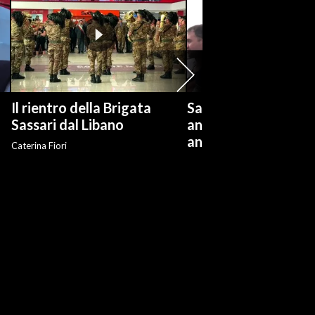
Il rientro della Brigata
Salvini: "Roggero ch
?
Sassari dal Libano
andare avanti su n
anti-risarcimenti"
Caterina Fiori