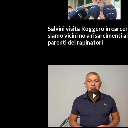
INFO AZIENDE
ABBONATI
Salvini visita Roggero in carcer
ANNUNCI
siamo vicini no a risarcimenti ai
NECROLOGI
parenti dei rapinatori
PUBBLICITÀ
SPIAGGE
STORE