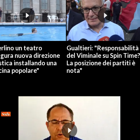
rlino un teatro
Gualtieri: "Responsabilità
ugura nuova direzione
del Viminale su Spin Time
stica installando una
La posizione dei partiti è
cina popolare"
nota"