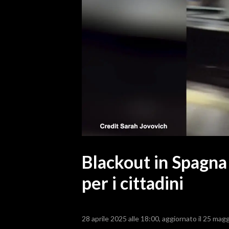
MEDIO CAMPIDANO
ORISTANO E PROVINCIA
SASSARI E PROVINCIA
GALLURA
NUORO E PROVINCIA
OGLIASTRA
AGENDA
CRONACA
ITALIA
MONDO
Blackout in Spagna 
per i cittadini
POLITICA
ECONOMIA
28 aprile 2025 alle 18:00
aggiornato il 25 magg
SERVIZI ALLE IMPRESE