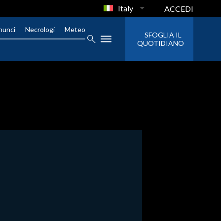
Italy
ACCEDI
nunci
Necrologi
Meteo
SFOGLIA IL
QUOTIDIANO