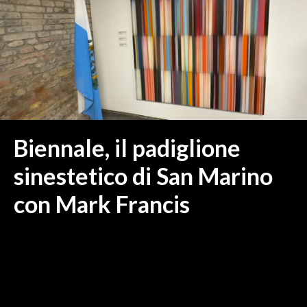
MEDIO CAMPIDANO
ORISTANO E PROVINCIA
SASSARI E PROVINCIA
GALLURA
NUORO E PROVINCIA
OGLIASTRA
AGENDA
Biennale, il padiglione
CRONACA
sinestetico di San Marino
ITALIA
con Mark Francis
MONDO
POLITICA
ECONOMIA
SERVIZI ALLE IMPRESE