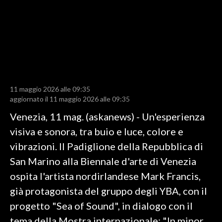
LAVORO
BANDI
SPORT IN SARDEGNA
SPORT
11 maggio 2026 alle 09:35
RISULTATI E CLASSIFICHE
aggiornato il 11 maggio 2026 alle 09:35
CALCIO
Venezia, 11 mag. (askanews) - Un'esperienza
CALCIO REGIONALE
visiva e sonora, tra buio e luce, colore e
BASKET
vibrazioni. Il Padiglione della Repubblica di
VOLLEY
San Marino alla Biennale d'arte di Venezia
MOTORI
ospita l'artista nordirlandese Mark Francis,
TENNIS
già protagonista del gruppo degli YBA, con il
ALTRI SPORT
progetto "Sea of Sound", in dialogo con il
tema della Mostra internazionale: "In minor
CULTURA