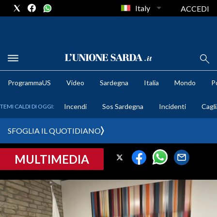
Italy
ACCEDI
METEO
ProgrammaUS
Video
Sardegna
Italia
Mondo
Po
COMUNI AL VOTO
Incendi
Sos Sardegna
Incidenti
Cagli
TEMI CALDI DI OGGI:
VIDEO
SFOGLIA IL QUOTIDIANO
FOTO
MULTIMEDIA
CRONACA SARDEGNA
CAGLIARI
PROVINCIA DI CAGLIARI
SULCIS IGLESIENTE