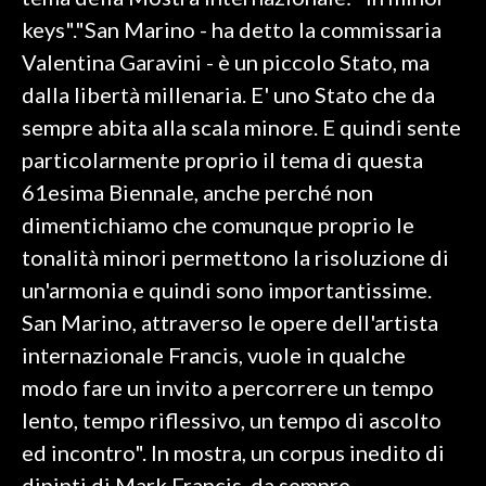
keys"."San Marino - ha detto la commissaria
SPETTACOLI
Valentina Garavini - è un piccolo Stato, ma
dalla libertà millenaria. E' uno Stato che da
GOSSIP
sempre abita alla scala minore. E quindi sente
SALUTE
particolarmente proprio il tema di questa
61esima Biennale, anche perché non
SARDEGNA TURISMO
dimentichiamo che comunque proprio le
tonalità minori permettono la risoluzione di
SARDI NEL MONDO
un'armonia e quindi sono importantissime.
NOTIZIE
San Marino, attraverso le opere dell'artista
EVENTI
internazionale Francis, vuole in qualche
#CARAUNIONE
modo fare un invito a percorrere un tempo
lento, tempo riflessivo, un tempo di ascolto
3 MINUTI CON
ed incontro". In mostra, un corpus inedito di
INSULARITÀ
dipinti di Mark Francis, da sempre