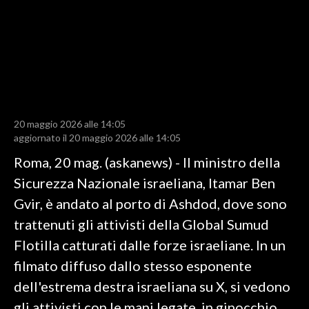
LAVORO
BANDI
SPORT IN SARDEGNA
SPORT
20 maggio 2026 alle 14:05
RISULTATI E CLASSIFICHE
aggiornato il 20 maggio 2026 alle 14:05
CALCIO
Roma, 20 mag. (askanews) - Il ministro della
CALCIO REGIONALE
Sicurezza Nazionale israeliana, Itamar Ben
BASKET
Gvir, è andato al porto di Ashdod, dove sono
VOLLEY
trattenuti gli attivisti della Global Sumud
MOTORI
Flotilla catturati dalle forze israeliane. In un
TENNIS
filmato diffuso dallo stesso esponente
ALTRI SPORT
dell'estrema destra israeliana su X, si vedono
gli attivisti con le mani legate, in ginocchio,
CULTURA