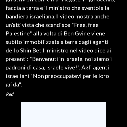
faccia a terra e il ministro che sventola la
SPETTACOLI
bandiera israeliana.Il video mostra anche
un'attivista che scandisce "Free, free
GOSSIP
Palestine" alla volta di Ben Gvir e viene
SALUTE
subito immobilizzata a terra dagli agenti
dello Shin Bet.Il ministro nel video dice ai
SARDEGNA TURISMO
presenti: "Benvenuti in Israele, noi siamo i
padroni di casa, Israele vive!". Agli agenti
SARDI NEL MONDO
israeliani "Non preoccupatevi per le loro
NOTIZIE
grida".
EVENTI
Red
#CARAUNIONE
3 MINUTI CON
INSULARITÀ