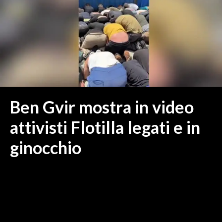
MEDIO CAMPIDANO
ORISTANO E PROVINCIA
SASSARI E PROVINCIA
GALLURA
NUORO E PROVINCIA
OGLIASTRA
AGENDA
Ben Gvir mostra in video
CRONACA
attivisti Flotilla legati e in
ITALIA
ginocchio
MONDO
POLITICA
ECONOMIA
SERVIZI ALLE IMPRESE