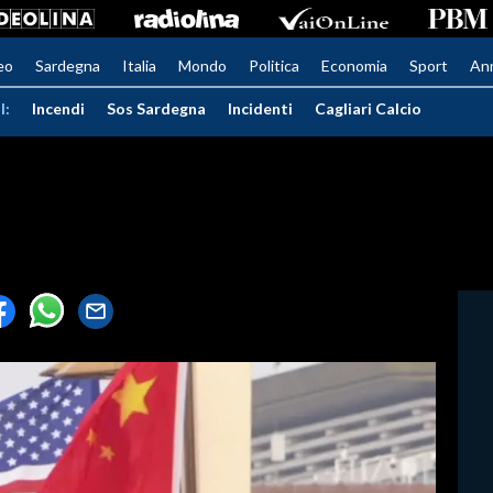
eo
Sardegna
Italia
Mondo
Politica
Economia
Sport
An
I:
Incendi
Sos Sardegna
Incidenti
Cagliari Calcio