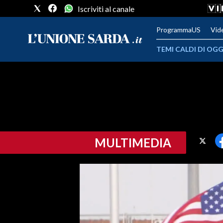
Iscriviti al canale
ProgrammaUS
Vid
TEMI CALDI DI OGG
METEO
COMUNI AL VOTO
VIDEO
MULTIMEDIA
FOTO
CRONACA SARDEGNA
CAGLIARI
PROVINCIA DI CAGLIARI
SULCIS IGLESIENTE