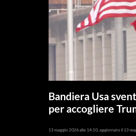
MEDIO CAMPIDANO
ORISTANO E PROVINCIA
SASSARI E PROVINCIA
GALLURA
NUORO E PROVINCIA
OGLIASTRA
AGENDA
CRONACA
ITALIA
MONDO
Bandiera Usa svent
per accogliere Tr
POLITICA
ECONOMIA
13 maggio 2026 alle 14:50
aggiornato il 13 ma
SERVIZI ALLE IMPRESE