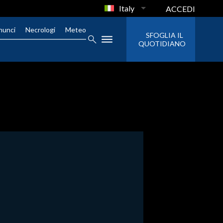
Italy
ACCEDI
nunci
Necrologi
Meteo
SFOGLIA IL
QUOTIDIANO