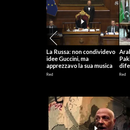
SPETTACOLI
GOSSIP
SALUTE
La Russa: non condividevo
Arab
SARDEGNA TURISMO
idee Guccini, ma
Pak
apprezzavo la sua musica
dif
SARDI NEL MONDO
Red
Red
NOTIZIE
EVENTI
#CARAUNIONE
3 MINUTI CON
INSULARITÀ