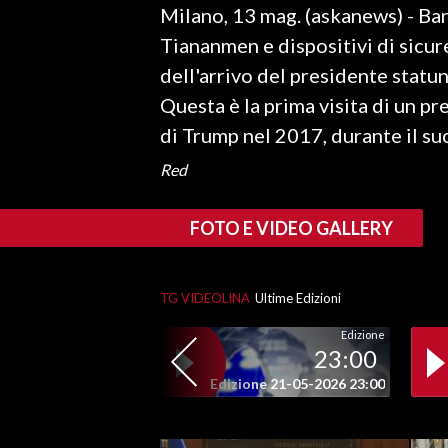
Milano, 13 mag. (askanews) - Ba
LAVORO
Tiananmen e dispositivi di sicure
BANDI
dell'arrivo del presidente statu
Questa è la prima visita di un pr
SPORT IN SARDEGNA
di Trump nel 2017, durante il s
SPORT
Red
RISULTATI E CLASSIFICHE
CALCIO
FOTO E VIDEO GALLERY
CALCIO REGIONALE
BASKET
TG VIDEOLINA
Ultime Edizioni
VOLLEY
MOTORI
Edizione
23:00
TENNIS
Edizione 21-05-2026 23:00
ALTRI SPORT
CULTURA