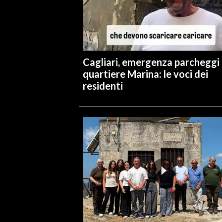
INFO AZIENDE
ABBONATI
ANNUNCI
Cagliari, emergenza parcheggi 
NECROLOGI
quartiere Marina: le voci dei
PUBBLICITÀ
residenti
SPIAGGE
STORE