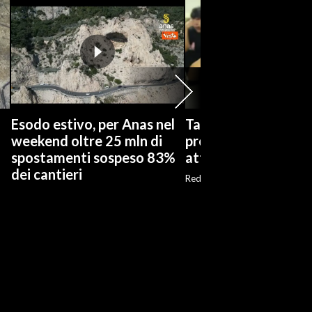
n
Esodo estivo, per Anas nel
Taiwan, anche i civili
weekend oltre 25 mln di
preparano a un possi
spostamenti sospeso 83%
attacco cinese
dei cantieri
Red