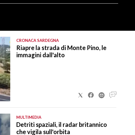
CRONACA SARDEGNA
Riapre la strada di Monte Pino, le
immagini dall'alto
MULTIMEDIA
Detriti spaziali, il radar britannico
che vigila sull'orbita