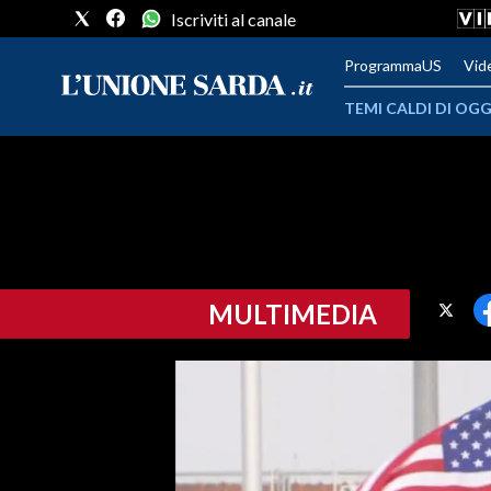
Iscriviti al canale
ProgrammaUS
Vid
TEMI CALDI DI OGG
METEO
COMUNI AL VOTO
VIDEO
MULTIMEDIA
FOTO
CRONACA SARDEGNA
CAGLIARI
PROVINCIA DI CAGLIARI
SULCIS IGLESIENTE