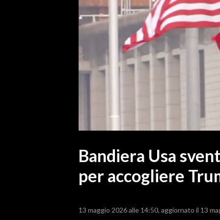
MEDIO CAMPIDANO
ORISTANO E PROVINCIA
SASSARI E PROVINCIA
GALLURA
NUORO E PROVINCIA
OGLIASTRA
AGENDA
CRONACA
ITALIA
MONDO
Bandiera Usa svent
per accogliere Tr
POLITICA
ECONOMIA
13 maggio 2026 alle 14:50
aggiornato il 13 ma
SERVIZI ALLE IMPRESE