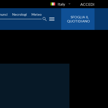
Italy
ACCEDI
nunci
Necrologi
Meteo
SFOGLIA IL
QUOTIDIANO