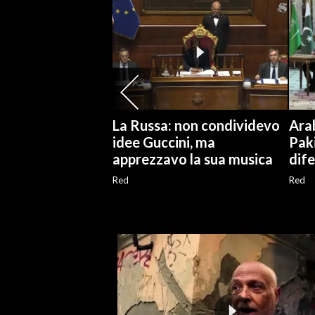
SPETTACOLI
GOSSIP
SALUTE
La Russa: non condividevo
Arab
SARDEGNA TURISMO
idee Guccini, ma
Pak
apprezzavo la sua musica
dif
SARDI NEL MONDO
Red
Red
NOTIZIE
EVENTI
#CARAUNIONE
3 MINUTI CON
INSULARITÀ