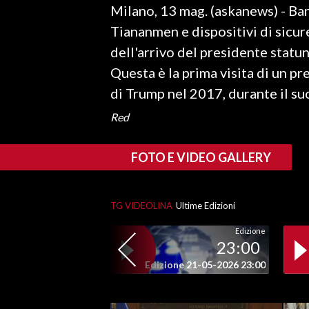
Milano, 13 mag. (askanews) - Ba
LAVORO
Tiananmen e dispositivi di sicure
BANDI
dell'arrivo del presidente statu
Questa è la prima visita di un pr
SPORT IN SARDEGNA
di Trump nel 2017, durante il s
SPORT
Red
RISULTATI E CLASSIFICHE
CALCIO
FOTO E VIDEO GALLERY
CALCIO REGIONALE
BASKET
TG VIDEOLINA
Ultime Edizioni
VOLLEY
MOTORI
Edizione
23:00
TENNIS
Edizione 21-05-2026 23:00
ALTRI SPORT
CULTURA