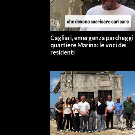
INFO AZIENDE
ABBONATI
ANNUNCI
Cagliari, emergenza parcheggi 
NECROLOGI
quartiere Marina: le voci dei
PUBBLICITÀ
residenti
SPIAGGE
STORE