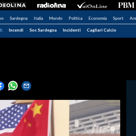
eo
Sardegna
Italia
Mondo
Politica
Economia
Sport
An
I:
Incendi
Sos Sardegna
Incidenti
Cagliari Calcio