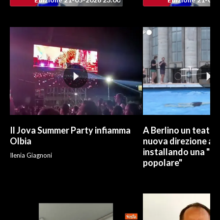
INFO AZIENDE
ABBONATI
ANNUNCI
NECROLOGI
PUBBLICITÀ
SPIAGGE
STORE
Il Jova Summer Party infiamma
A Berlino un teatro
Olbia
nuova direzione art
installando una "pi
Ilenia Giagnoni
popolare"