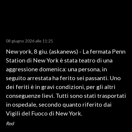
LAVORO
BANDI
SPORT IN SARDEGNA
08 giugno 2026 alle 11:25
SPORT
New york, 8 giu. (askanews) - La fermata Penn
RISULTATI E CLASSIFICHE
Station di New York è stata teatro di una
CALCIO
aggressione domenica: una persona, in
CALCIO REGIONALE
seguito arrestata ha ferito sei passanti. Uno
BASKET
dei feriti è in gravi condizioni, per gli altri
VOLLEY
conseguenze lievi. Tutti sono stati trasportati
MOTORI
in ospedale, secondo quanto riferito dai
TENNIS
Vigili del Fuoco di New York.
ALTRI SPORT
Red
CULTURA