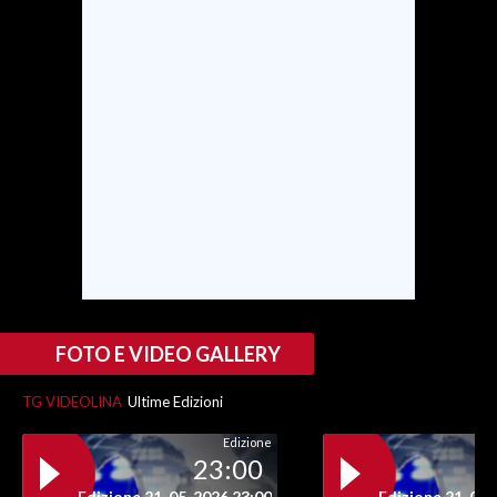
SPETTACOLI
GOSSIP
SALUTE
SARDEGNA TURISMO
SARDI NEL MONDO
NOTIZIE
EVENTI
FOTO E VIDEO GALLERY
#CARAUNIONE
TG VIDEOLINA
Ultime Edizioni
3 MINUTI CON
Edizione
23:00
INSULARITÀ
Edizione 21-05-2026 23:00
Edizione 21-05-