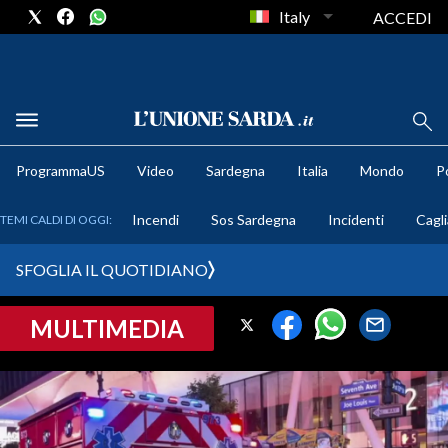
Italy
ACCEDI
METEO
ProgrammaUS
Video
Sardegna
Italia
Mondo
Po
COMUNI AL VOTO
Incendi
Sos Sardegna
Incidenti
Cagli
TEMI CALDI DI OGGI:
VIDEO
SFOGLIA IL QUOTIDIANO
FOTO
MULTIMEDIA
CRONACA SARDEGNA
CAGLIARI
PROVINCIA DI CAGLIARI
SULCIS IGLESIENTE