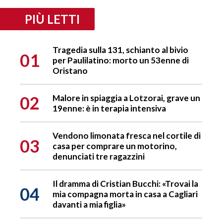
PIÙ LETTI
Tragedia sulla 131, schianto al bivio
01
per Paulilatino: morto un 53enne di
Oristano
02
Malore in spiaggia a Lotzorai, grave un
19enne: è in terapia intensiva
Vendono limonata fresca nel cortile di
03
casa per comprare un motorino,
denunciati tre ragazzini
Il dramma di Cristian Bucchi: «Trovai la
04
mia compagna morta in casa a Cagliari
davanti a mia figlia»