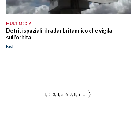
MULTIMEDIA
Detriti spaziali, il radar britannico che vigila
sull'orbita
Red
1
2
3
4
5
6
7
8
9
...