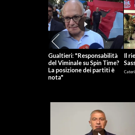
Gualtieri: "Responsabilità
Il r
del Viminale su Spin Time?
Sass
La posizione dei partiti è
Cateri
nota"