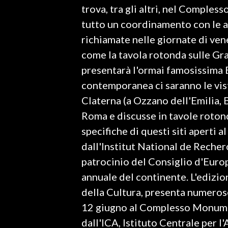
trova, tra gli altri, nel Comple
tutto un coordinamento con le at
SPETTACOLI
richiamate nelle giornate di ven
GOSSIP
come la tavola rotonda sulle Gr
presentarà l'ormai famosissima B
SALUTE
contemporanea ci saranno le viste
SARDEGNA TURISMO
Claterna (a Ozzano dell'Emilia, 
Roma e discusse in tavole rotonde
SARDI NEL MONDO
specifiche di questi siti aperti 
NOTIZIE
dall'Institut National de Reche
EVENTI
patrocinio del Consiglio d'Eur
annuale del continente. L'edizio
#CARAUNIONE
della Cultura, presenta numerose
3 MINUTI CON
12 giugno al Complesso Monume
dall'ICA, Istituto Centrale per l
INSULARITÀ