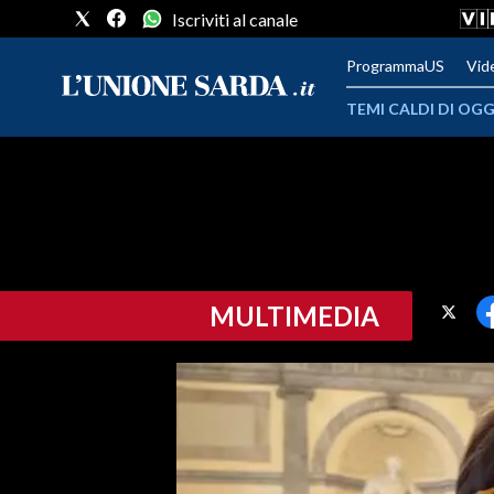
Iscriviti al canale
ProgrammaUS
Vid
TEMI CALDI DI OGG
METEO
COMUNI AL VOTO
VIDEO
MULTIMEDIA
FOTO
CRONACA SARDEGNA
CAGLIARI
PROVINCIA DI CAGLIARI
SULCIS IGLESIENTE