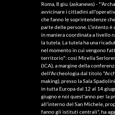
Roma, 8 giu. (askanews) - "'Arch
LAVORO
avvicinare i cittadini all'operati
BANDI
che fanno le soprintendenze ch
parte delle persone. L'intento è q
SPORT IN SARDEGNA
in maniera coordinata a livello n
SPORT
la tutela. La tutela ha una ricadu
RISULTATI E CLASSIFICHE
nel momento in cui vengono fatt
CALCIO
territorio": così Mirella Serlore
CALCIO REGIONALE
(ICA), a margine della confere
BASKET
dell'Archeologia dal titolo "Arc
VOLLEY
making), presso la Sala Spadolin
MOTORI
in tutta Europa dal 12 al 14 giu
TENNIS
giugno e noi quest'anno per la 
ALTRI SPORT
all'interno del San Michele, prop
fanno gli istituti centrali", ha a
CULTURA