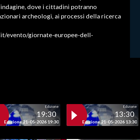
 indagine, dove i cittadini potranno
nzionari archeologi, ai processi della ricerca
v.it/evento/giornate-europee-dell-
Edizione
Edizione
19:30
13:30
Edizione 21-05-2026 19:30
Edizione 21-05-2026 13:30