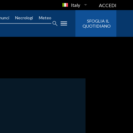
Italy
ACCEDI
nunci
Necrologi
Meteo
SFOGLIA IL
QUOTIDIANO