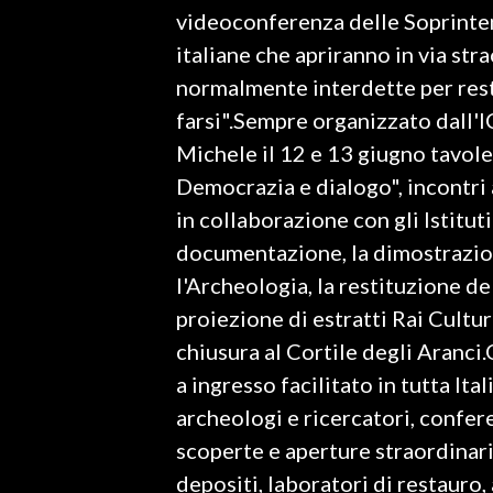
videoconferenza delle Soprinten
INFO AZIENDE
italiane che apriranno in via str
ABBONATI
normalmente interdette per resti
farsi".Sempre organizzato dall
ANNUNCI
Michele il 12 e 13 giugno tavole
NECROLOGI
Democrazia e dialogo", incontri 
PUBBLICITÀ
in collaborazione con gli Istituti 
SPIAGGE
documentazione, la dimostrazio
STORE
l'Archeologia, la restituzione d
proiezione di estratti Rai Cultur
chiusura al Cortile degli Aranci
a ingresso facilitato in tutta Ital
archeologi e ricercatori, confer
scoperte e aperture straordinarie
depositi, laboratori di restauro