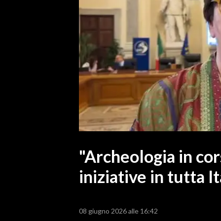
MEDIO CAMPIDANO
ORISTANO E PROVINCIA
SASSARI E PROVINCIA
GALLURA
NUORO E PROVINCIA
OGLIASTRA
AGENDA
CRONACA
ITALIA
MONDO
"Archeologia in cors
iniziative in tutta It
POLITICA
ECONOMIA
08 giugno 2026 alle 16:42
SERVIZI ALLE IMPRESE