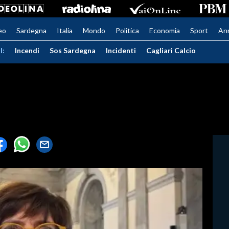
eo
Sardegna
Italia
Mondo
Politica
Economia
Sport
An
I:
Incendi
Sos Sardegna
Incidenti
Cagliari Calcio