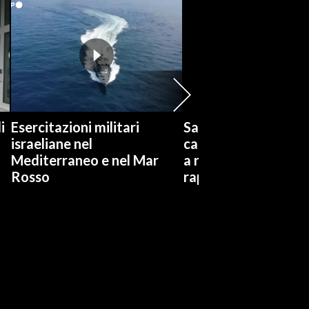
i
Esercitazioni militari
Salvini visita Rogge
israeliane nel
carcere: Gli siamo vi
Mediterraneo e nel Mar
a risarcimenti ai par
Rosso
rapinatori