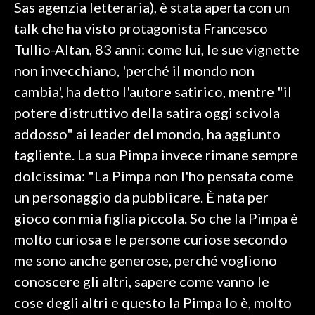
Sas agenzia letteraria), è stata aperta con un
talk che ha visto protagonista Francesco
INFO AZIENDE
Tullio-Altan, 83 anni: come lui, le sue vignette
ABBONATI
non invecchiano, 'perché il mondo non
ANNUNCI
cambia', ha detto l'autore satirico, mentre "il
NECROLOGI
potere distruttivo della satira oggi scivola
PUBBLICITÀ
addosso" ai leader del mondo, ha aggiunto
SPIAGGE
tagliente. La sua Pimpa invece rimane sempre
STORE
dolcissima: "La Pimpa non l'ho pensata come
un personaggio da pubblicare. È nata per
gioco con mia figlia piccola. So che la Pimpa è
molto curiosa e le persone curiose secondo
me sono anche generose, perché vogliono
conoscere gli altri, sapere come vanno le
cose degli altri e questo la Pimpa lo è, molto