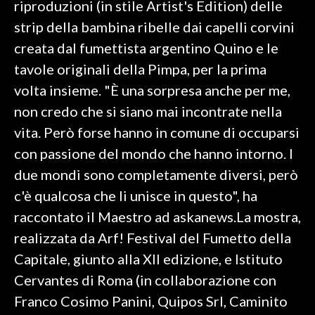
riproduzioni (in stile Artist's Edition) delle
strip della bambina ribelle dai capelli corvini
SPETTACOLI
creata dal fumettista argentino Quino e le
GOSSIP
tavole originali della Pimpa, per la prima
volta insieme. "È una sorpresa anche per me,
SALUTE
non credo che si siano mai incontrate nella
vita. Però forse hanno in comune di occuparsi
SARDEGNA TURISMO
con passione del mondo che hanno intorno. I
SARDI NEL MONDO
due mondi sono completamente diversi, però
NOTIZIE
c'è qualcosa che li unisce in questo", ha
EVENTI
raccontato il Maestro ad askanews.La mostra,
realizzata da Arf! Festival del Fumetto della
#CARAUNIONE
Capitale, giunto alla XII edizione, e Istituto
3 MINUTI CON
Cervantes di Roma (in collaborazione con
Franco Cosimo Panini, Quipos Srl, Caminito
INSULARITÀ