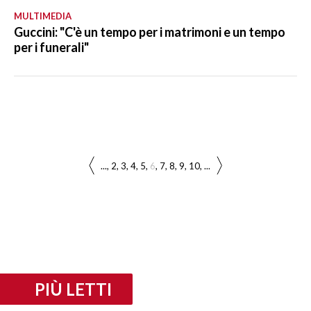
MULTIMEDIA
Guccini: "C'è un tempo per i matrimoni e un tempo
per i funerali"
...
2
3
4
5
6
7
8
9
10
...
PIÙ LETTI