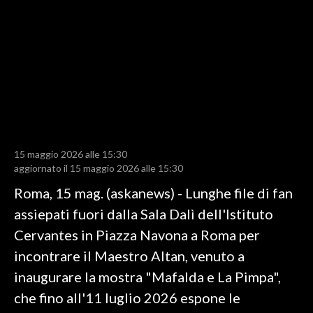
LAVORO
BANDI
SPORT IN SARDEGNA
SPORT
RISULTATI E CLASSIFICHE
CALCIO
15 maggio 2026 alle 15:30
aggiornato il 15 maggio 2026 alle 15:30
CALCIO REGIONALE
Roma, 15 mag. (askanews) - Lunghe file di fan
BASKET
assiepati fuori dalla Sala Dalì dell'Istituto
VOLLEY
Cervantes in Piazza Navona a Roma per
MOTORI
incontrare il Maestro Altan, venuto a
TENNIS
inaugurare la mostra "Mafalda e La Pimpa",
ALTRI SPORT
che fino all'11 luglio 2026 espone le
CULTURA