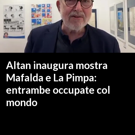
MEDIO CAMPIDANO
ORISTANO E PROVINCIA
SASSARI E PROVINCIA
GALLURA
NUORO E PROVINCIA
OGLIASTRA
AGENDA
Altan inaugura mostra
CRONACA
Mafalda e La Pimpa:
ITALIA
entrambe occupate col
MONDO
mondo
POLITICA
ECONOMIA
SERVIZI ALLE IMPRESE