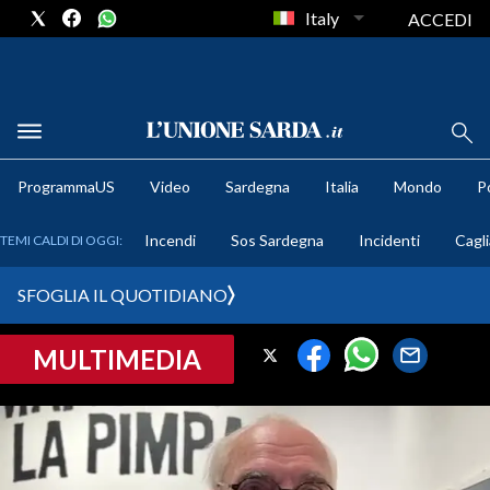
Italy
ACCEDI
METEO
ProgrammaUS
Video
Sardegna
Italia
Mondo
Po
COMUNI AL VOTO
Incendi
Sos Sardegna
Incidenti
Cagli
TEMI CALDI DI OGGI:
VIDEO
SFOGLIA IL QUOTIDIANO
FOTO
MULTIMEDIA
CRONACA SARDEGNA
CAGLIARI
PROVINCIA DI CAGLIARI
SULCIS IGLESIENTE