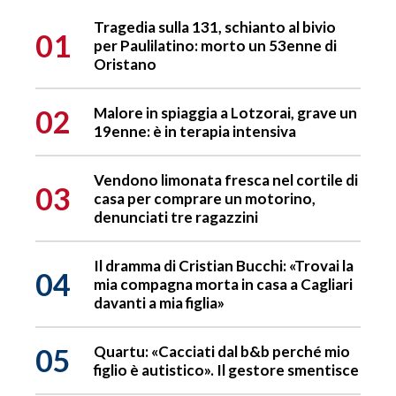
Tragedia sulla 131, schianto al bivio
01
per Paulilatino: morto un 53enne di
Oristano
02
Malore in spiaggia a Lotzorai, grave un
19enne: è in terapia intensiva
Vendono limonata fresca nel cortile di
03
casa per comprare un motorino,
denunciati tre ragazzini
Il dramma di Cristian Bucchi: «Trovai la
04
mia compagna morta in casa a Cagliari
davanti a mia figlia»
05
Quartu: «Cacciati dal b&b perché mio
figlio è autistico». Il gestore smentisce