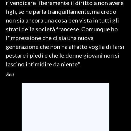
rivendicare liberamente il diritto a non avere
figli, se ne parla tranquillamente, ma credo
INFO AZIENDE
non sia ancora una cosa ben vista in tutti gli
ABBONATI
strati della società francese. Comunque ho
ANNUNCI
l'impressione che ci sia una nuova
NECROLOGI
generazione che non ha affatto voglia di farsi
PUBBLICITÀ
pestare i piedi e che le donne giovani non si
SPIAGGE
lascino intimidire da niente".
STORE
Red