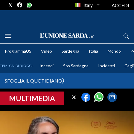
Italy
ACCEDI
METEO
ProgrammaUS
Video
Sardegna
Italia
Mondo
Po
COMUNI AL VOTO
Incendi
Sos Sardegna
Incidenti
Cagli
TEMI CALDI DI OGGI:
VIDEO
SFOGLIA IL QUOTIDIANO
FOTO
MULTIMEDIA
CRONACA SARDEGNA
CAGLIARI
PROVINCIA DI CAGLIARI
SULCIS IGLESIENTE