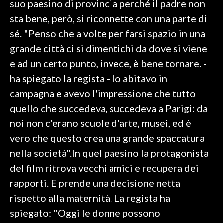
suo paesino di provincia perché il padre non
sta bene, però, si riconnette con una parte di
SPETTACOLI
sé. "Penso che a volte per farsi spazio in una
GOSSIP
grande città ci si dimentichi da dove si viene
e ad un certo punto, invece, è bene tornare. -
SALUTE
ha spiegato la regista - Io abitavo in
campagna e avevo l'impressione che tutto
SARDEGNA TURISMO
quello che succedeva, succedeva a Parigi: da
SARDI NEL MONDO
noi non c'erano scuole d'arte, musei, ed è
NOTIZIE
vero che questo crea una grande spaccatura
EVENTI
nella società".In quel paesino la protagonista
del film ritrova vecchi amici e recupera dei
#CARAUNIONE
rapporti. E prende una decisione netta
3 MINUTI CON
rispetto alla maternità. La regista ha
spiegato: "Oggi le donne possono
INSULARITÀ