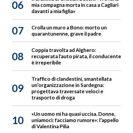
06
mia compagna morta in casa a Cagliari
davanti a mia figlia»
07
Crolla un muro a Bono: morto un
quarantunenne, grave il padre
Coppia travolta ad Alghero:
08
recuperata l'auto pirata, il conducente
è irreperibile
Traffico di clandestini, smantellata
09
un’organizzazione in Sardegna:
progettava traversate veloci e
trasporto di droga
«Un uomo mi ha quasi uccisa. Donne,
10
uniamoci: facciamo rumore»: l’appello
di Valentina Pilia