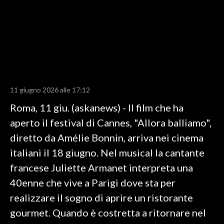
LAVORO
BANDI
SPORT IN SARDEGNA
SPORT
11 giugno 2026 alle 17:12
RISULTATI E CLASSIFICHE
Roma, 11 giu. (askanews) - Il film che ha
CALCIO
aperto il festival di Cannes, "Allora balliamo",
CALCIO REGIONALE
diretto da Amélie Bonnin, arriva nei cinema
BASKET
italiani il 18 giugno. Nel musical la cantante
VOLLEY
francese Juliette Armanet interpreta una
MOTORI
40enne che vive a Parigi dove sta per
TENNIS
realizzare il sogno di aprire un ristorante
ALTRI SPORT
gourmet. Quando è costretta a ritornare nel
CULTURA