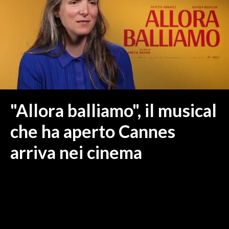
MEDIO CAMPIDANO
ORISTANO E PROVINCIA
SASSARI E PROVINCIA
GALLURA
NUORO E PROVINCIA
OGLIASTRA
AGENDA
"Allora balliamo", il musical
CRONACA
che ha aperto Cannes
ITALIA
arriva nei cinema
MONDO
POLITICA
ECONOMIA
SERVIZI ALLE IMPRESE