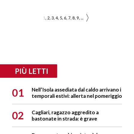
1
2
3
4
5
6
7
8
9
...
PIÙ LETTI
01
Nell’Isola assediata dal caldo arrivano i
temporali estivi: allerta nel pomeriggio
02
Cagliari, ragazzo aggredito a
bastonate in strada: è grave