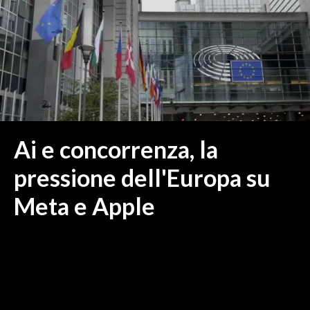
MEDIO CAMPIDANO
ORISTANO E PROVINCIA
SASSARI E PROVINCIA
GALLURA
NUORO E PROVINCIA
OGLIASTRA
AGENDA
Ai e concorrenza, la
CRONACA
pressione dell'Europa su
ITALIA
Meta e Apple
MONDO
POLITICA
ECONOMIA
SERVIZI ALLE IMPRESE