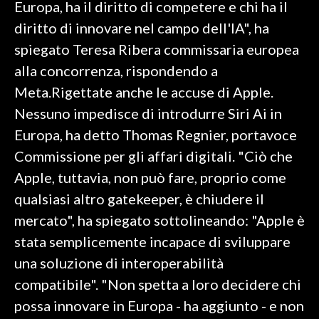
Europa, ha il diritto di competere e chi ha il
diritto di innovare nel campo dell'IA", ha
INFO AZIENDE
spiegato Teresa Ribera commissaria europea
ABBONATI
alla concorrenza, rispondendo a
ANNUNCI
Meta.Rigettate anche le accuse di Apple.
NECROLOGI
Nessuno impedisce di introdurre Siri Ai in
PUBBLICITÀ
Europa, ha detto Thomas Regnier, portavoce
SPIAGGE
Commissione per gli affari digitali. "Ciò che
STORE
Apple, tuttavia, non può fare, proprio come
qualsiasi altro gatekeeper, è chiudere il
mercato", ha spiegato sottolineando: "Apple è
stata semplicemente incapace di sviluppare
una soluzione di interoperabilità
compatibile". "Non spetta a loro decidere chi
possa innovare in Europa - ha aggiunto - e non