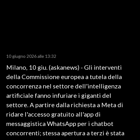
LAVORO
BANDI
SPORT IN SARDEGNA
SPORT
10 giugno 2026 alle 13:32
RISULTATI E CLASSIFICHE
Milano, 10 giu. (askanews) - Gli interventi
CALCIO
della Commissione europea a tutela della
CALCIO REGIONALE
concorrenza nel settore dell'intelligenza
BASKET
artificiale fanno infuriare i giganti del
VOLLEY
settore. A partire dalla richiesta a Meta di
MOTORI
ridare l'accesso gratuito all'app di
TENNIS
messaggistica WhatsApp per i chatbot
ALTRI SPORT
concorrenti; stessa apertura a terzi è stata
CULTURA