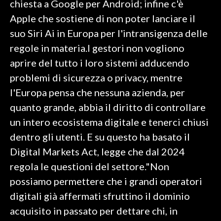
chiesta a Google per Android; infine c'è
Apple che sostiene di non poter lanciare il
SPETTACOLI
suo Siri Ai in Europa per l'intransigenza delle
GOSSIP
regole in materia.I gestori non vogliono
aprire del tutto i loro sistemi adducendo
SALUTE
problemi di sicurezza o privacy, mentre
l'Europa pensa che nessuna azienda, per
SARDEGNA TURISMO
quanto grande, abbia il diritto di controllare
SARDI NEL MONDO
un intero ecosistema digitale e tenerci chiusi
NOTIZIE
dentro gli utenti. E su questo ha basato il
EVENTI
Digital Markets Act, legge che dal 2024
regola le questioni del settore."Non
#CARAUNIONE
possiamo permettere che i grandi operatori
3 MINUTI CON
digitali già affermati sfruttino il dominio
acquisito in passato per dettare chi, in
INSULARITÀ