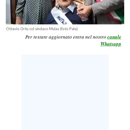
CALCIO
CALCIO REGIONALE
BASKET
Ottavio Ortu col sindaco Mulas (foto Pala)
VOLLEY
Per restare aggiornato entra nel nostro
canale
MOTORI
Whatsapp
TENNIS
ALTRI SPORT
CULTURA
SPETTACOLI
GOSSIP
SARDI NEL MONDO
NOTIZIE