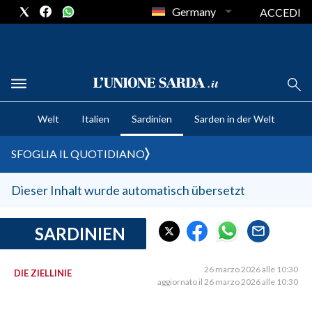
Germany
ACCEDI
CRONACA SARDEGNA
Welt
Italien
Sardinien
Sarden in der Welt
CAGLIARI
PROVINCIA DI CAGLIARI
SFOGLIA IL QUOTIDIANO
SULCIS IGLESIENTE
MEDIO CAMPIDANO
Dieser Inhalt wurde automatisch übersetzt
ORISTANO E PROVINCIA
SASSARI E PROVINCIA
SARDINIEN
GALLURA
NUORO E PROVINCIA
26 marzo 2026 alle 10:30
DIE ZIELLINIE
aggiornato il 26 marzo 2026 alle 10:30
OGLIASTRA
AGENDA