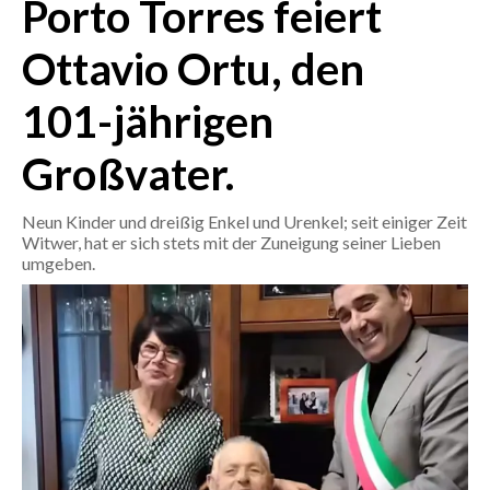
Porto Torres feiert
CRONACA
Ottavio Ortu, den
ITALIA
101-jährigen
MONDO
Großvater.
POLITICA
Neun Kinder und dreißig Enkel und Urenkel; seit einiger Zeit
ECONOMIA
Witwer, hat er sich stets mit der Zuneigung seiner Lieben
umgeben.
SERVIZI ALLE IMPRESE
LAVORO
BANDI
SPORT IN SARDEGNA
SPORT
RISULTATI E CLASSIFICHE