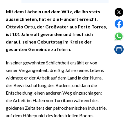
EVENTI
Mit dem Lächeln und dem Witz, die ihn stets
#CARAUNIONE
auszeichneten, hat er die Hundert erreicht.
Ottavio Ortu, der Großvater aus Porto Torres,
INSULARITÀ
ist 101 Jahre alt geworden und freut sich
darauf, seinen Geburtstag im Kreise der
FOTO
gesamten Gemeinde zu feiern.
VIDEO
In seiner gewohnten Schlichtheit erzählt er von
seiner Vergangenheit: dreißig Jahre seines Lebens
INFO AZIENDE
widmete er der Arbeit auf dem Land in der Nurra,
ABBONATI
der Bewirtschaftung des Bodens, und dann die
ANNUNCI
Entscheidung, einen anderen Weg einzuschlagen:
NECROLOGI
die Arbeit im Hafen von Turritano während des
goldenen Zeitalters der petrochemischen Industrie,
PUBBLICITÀ
auf dem Höhepunkt des industriellen Booms.
SPIAGGE
STORE