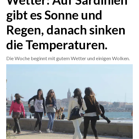
Wetter: Auf Sardinien
gibt es Sonne und
CRONACA
ITALIA
Regen, danach sinken
MONDO
die Temperaturen.
POLITICA
Die Woche beginnt mit gutem Wetter und einigen Wolken.
ECONOMIA
SERVIZI ALLE IMPRESE
LAVORO
BANDI
SPORT IN SARDEGNA
SPORT
RISULTATI E CLASSIFICHE