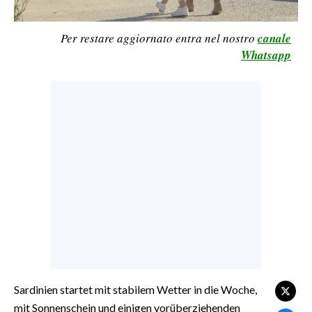
CALCIO
Per restare aggiornato entra nel nostro
canale
CALCIO REGIONALE
Whatsapp
BASKET
VOLLEY
MOTORI
TENNIS
ALTRI SPORT
CULTURA
SPETTACOLI
GOSSIP
SARDI NEL MONDO
Sardinien startet mit stabilem Wetter in die Woche,
NOTIZIE
mit Sonnenschein und einigen vorüberziehenden