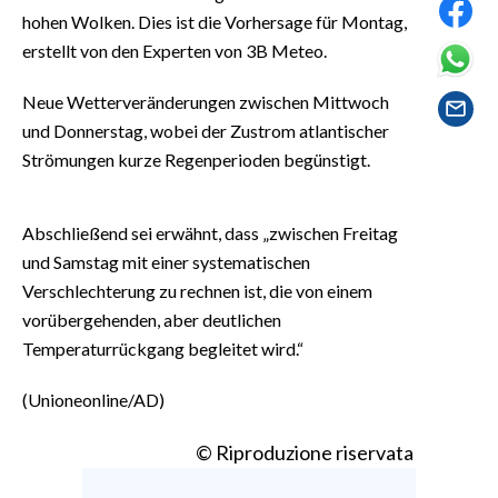
EVENTI
hohen Wolken. Dies ist die Vorhersage für Montag,
erstellt von den Experten von 3B Meteo.
#CARAUNIONE
Neue Wetterveränderungen zwischen Mittwoch
INSULARITÀ
und Donnerstag, wobei der Zustrom atlantischer
Strömungen kurze Regenperioden begünstigt.
FOTO
VIDEO
Abschließend sei erwähnt, dass „zwischen Freitag
und Samstag mit einer systematischen
INFO AZIENDE
Verschlechterung zu rechnen ist, die von einem
ABBONATI
vorübergehenden, aber deutlichen
Temperaturrückgang begleitet wird.“
ANNUNCI
NECROLOGI
(Unioneonline/AD)
PUBBLICITÀ
SPIAGGE
© Riproduzione riservata
STORE