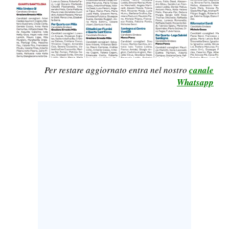
CALCIO
CALCIO REGIONALE
BASKET
VOLLEY
Per restare aggiornato entra nel nostro
canale
MOTORI
Whatsapp
TENNIS
ALTRI SPORT
CULTURA
SPETTACOLI
GOSSIP
SARDI NEL MONDO
NOTIZIE