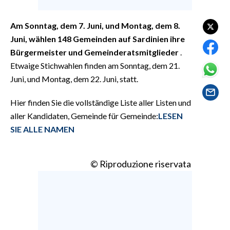
EVENTI
Am Sonntag, dem 7. Juni, und Montag, dem 8.
#CARAUNIONE
Juni, wählen 148 Gemeinden auf Sardinien ihre
Bürgermeister und Gemeinderatsmitglieder
.
INSULARITÀ
Etwaige Stichwahlen finden am Sonntag, dem 21.
Juni, und Montag, dem 22. Juni, statt.
FOTO
Hier finden Sie die vollständige Liste aller Listen und
VIDEO
aller Kandidaten, Gemeinde für Gemeinde:
LESEN
INFO AZIENDE
SIE ALLE NAMEN
ABBONATI
ANNUNCI
© Riproduzione riservata
NECROLOGI
PUBBLICITÀ
SPIAGGE
STORE