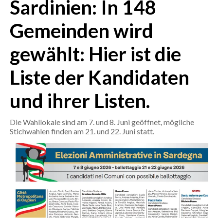
Sardinien: In 148
CRONACA
Gemeinden wird
ITALIA
gewählt: Hier ist die
MONDO
Liste der Kandidaten
POLITICA
und ihrer Listen.
ECONOMIA
Die Wahllokale sind am 7. und 8. Juni geöffnet, mögliche
SERVIZI ALLE IMPRESE
Stichwahlen finden am 21. und 22. Juni statt.
LAVORO
BANDI
SPORT IN SARDEGNA
SPORT
RISULTATI E CLASSIFICHE