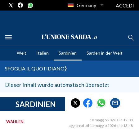
Germany
ACCEDI
CRONACA SARDEGNA
Welt
Italien
Sardinien
Sarden in der Welt
CAGLIARI
PROVINCIA DI CAGLIARI
SFOGLIA IL QUOTIDIANO
SULCIS IGLESIENTE
MEDIO CAMPIDANO
Dieser Inhalt wurde automatisch übersetzt
ORISTANO E PROVINCIA
SASSARI E PROVINCIA
SARDINIEN
GALLURA
NUORO E PROVINCIA
10 maggio 2026 alle 12:00
WAHLEN
aggiornato il 11 maggio 2026 alle 13:48
OGLIASTRA
AGENDA