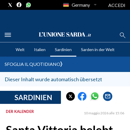
Germany
ACCEDI
CRONACA SARDEGNA
Welt
Italien
Sardinien
Sarden in der Welt
CAGLIARI
PROVINCIA DI CAGLIARI
SFOGLIA IL QUOTIDIANO
SULCIS IGLESIENTE
MEDIO CAMPIDANO
Dieser Inhalt wurde automatisch übersetzt
ORISTANO E PROVINCIA
SASSARI E PROVINCIA
SARDINIEN
GALLURA
DER KALENDER
NUORO E PROVINCIA
10 maggio 2026 alle 15:06
OGLIASTRA
AGENDA