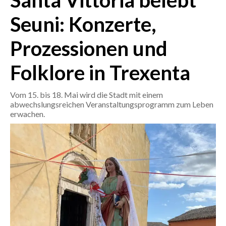
Santa Vittoria belebt
Seuni: Konzerte,
CRONACA
ITALIA
Prozessionen und
MONDO
Folklore in Trexenta
POLITICA
Vom 15. bis 18. Mai wird die Stadt mit einem
ECONOMIA
abwechslungsreichen Veranstaltungsprogramm zum Leben
erwachen.
SERVIZI ALLE IMPRESE
LAVORO
BANDI
SPORT IN SARDEGNA
SPORT
RISULTATI E CLASSIFICHE