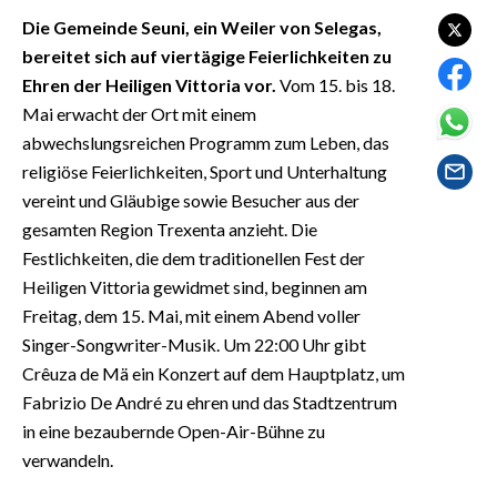
EVENTI
Die Gemeinde Seuni, ein Weiler von Selegas,
bereitet sich auf viertägige Feierlichkeiten zu
#CARAUNIONE
Ehren der Heiligen Vittoria vor.
Vom 15. bis 18.
Mai erwacht der Ort mit einem
INSULARITÀ
abwechslungsreichen Programm zum Leben, das
religiöse Feierlichkeiten, Sport und Unterhaltung
FOTO
vereint und Gläubige sowie Besucher aus der
VIDEO
gesamten Region Trexenta anzieht. Die
Festlichkeiten, die dem traditionellen Fest der
INFO AZIENDE
Heiligen Vittoria gewidmet sind, beginnen am
ABBONATI
Freitag, dem 15. Mai, mit einem Abend voller
Singer-Songwriter-Musik. Um 22:00 Uhr gibt
ANNUNCI
Crêuza de Mä ein Konzert auf dem Hauptplatz, um
NECROLOGI
Fabrizio De André zu ehren und das Stadtzentrum
PUBBLICITÀ
in eine bezaubernde Open-Air-Bühne zu
SPIAGGE
verwandeln.
STORE