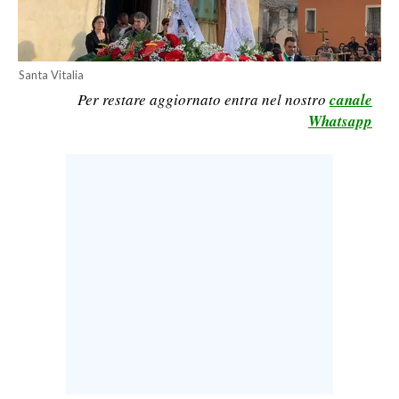
CALCIO
CALCIO REGIONALE
BASKET
Santa Vitalia
Per restare aggiornato entra nel nostro
canale
VOLLEY
Whatsapp
MOTORI
TENNIS
ALTRI SPORT
CULTURA
SPETTACOLI
GOSSIP
SARDI NEL MONDO
NOTIZIE