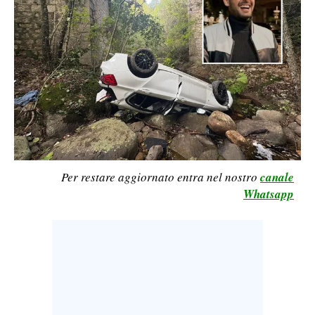
CALCIO
CALCIO REGIONALE
BASKET
VOLLEY
MOTORI
TENNIS
ALTRI SPORT
Per restare aggiornato entra nel nostro
canale
CULTURA
Whatsapp
SPETTACOLI
GOSSIP
SARDI NEL MONDO
NOTIZIE