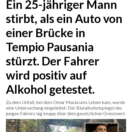
Ein 25-jähriger Mann
CRONACA
stirbt, als ein Auto von
ITALIA
einer Brücke in
MONDO
Tempio Pausania
POLITICA
stürzt. Der Fahrer
ECONOMIA
wird positiv auf
SERVIZI ALLE IMPRESE
LAVORO
Alkohol getestet.
BANDI
Zu dem Unfall, bei dem Omar Masia ums Leben kam, wurde
SPORT IN SARDEGNA
eine Untersuchung eingeleitet: Der Blutalkoholspiegel des
jungen Fahrers lag knapp über dem gesetzlichen Grenzwert.
SPORT
RISULTATI E CLASSIFICHE