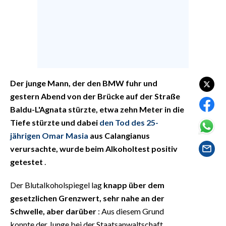
EVENTI
#CARAUNIONE
INSULARITÀ
FOTO
Der junge Mann, der den BMW fuhr und
gestern Abend von der Brücke auf der Straße
VIDEO
Baldu-L'Agnata stürzte, etwa zehn Meter in die
Tiefe stürzte und dabei
den Tod des 25-
INFO AZIENDE
jährigen Omar Masia
aus Calangianus
ABBONATI
verursachte, wurde beim Alkoholtest positiv
ANNUNCI
getestet
.
NECROLOGI
Der Blutalkoholspiegel lag
knapp über dem
PUBBLICITÀ
gesetzlichen Grenzwert, sehr nahe an der
SPIAGGE
Schwelle, aber darüber
: Aus diesem Grund
STORE
konnte der Junge bei der Staatsanwaltschaft