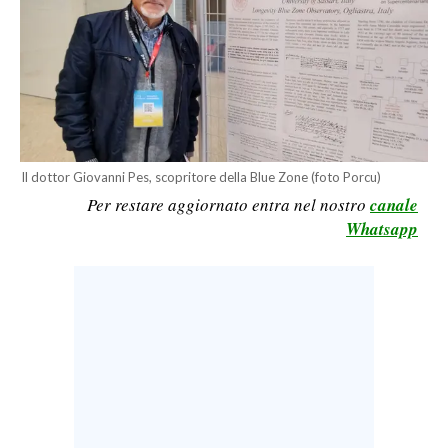
CALCIO
CALCIO REGIONALE
BASKET
VOLLEY
MOTORI
TENNIS
Il dottor Giovanni Pes, scopritore della Blue Zone (foto Porcu)
Per restare aggiornato entra nel nostro
canale
ALTRI SPORT
Whatsapp
CULTURA
SPETTACOLI
GOSSIP
SARDI NEL MONDO
NOTIZIE