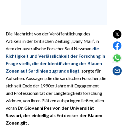
EVENTI
#CARAUNIONE
INSULARITÀ
Die Nachricht von der Veröffentlichung des
Artikels in der britischen Zeitung „Daily Mail“, in
FOTO
dem der australische Forscher Saul Newman
die
Richtigkeit und Verlässlichkeit der Forschung in
VIDEO
Frage stellt, die der Identifizierung der Blauen
Zonen auf Sardinien zugrunde liegt,
sorgte für
INFO AZIENDE
Aufsehen. Aussagen, die die sardischen Forscher, die
ABBONATI
sich seit Ende der 1990er Jahre mit Engagement
ANNUNCI
und Professionalität der Langlebigkeitsforschung
NECROLOGI
widmen, von ihren Plätzen aufspringen ließen, allen
PUBBLICITÀ
voran Dr.
Giovanni Pes von der Universität
Sassari, der einhellig als Entdecker der Blauen
SPIAGGE
Zonen gilt
.
STORE