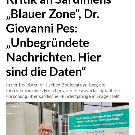
„Blauer Zone“, Dr.
CRONACA
ITALIA
Giovanni Pes:
MONDO
„Unbegründete
POLITICA
Nachrichten. Hier
ECONOMIA
sind die Daten“
SERVIZI ALLE IMPRESE
In der beliebten britischen Boulevardzeitung die
LAVORO
Intervention eines Forschers, der die Zuverlässigkeit der
BANDI
Forschung über sardische Hundertjährige in Frage stellt
SPORT IN SARDEGNA
SPORT
RISULTATI E CLASSIFICHE