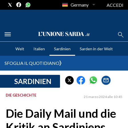
Germany
ACCEDI
CRONACA SARDEGNA
Welt
Italien
Sardinien
Sarden in der Welt
CAGLIARI
PROVINCIA DI CAGLIARI
SFOGLIA IL QUOTIDIANO
SULCIS IGLESIENTE
MEDIO CAMPIDANO
SARDINIEN
ORISTANO E PROVINCIA
SASSARI E PROVINCIA
DIE GESCHICHTE
21 marzo 2024 alle 10:45
GALLURA
Die Daily Mail und die
NUORO E PROVINCIA
OGLIASTRA
Kritik an Sardiniens
AGENDA