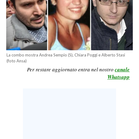
CALCIO
CALCIO REGIONALE
BASKET
VOLLEY
MOTORI
TENNIS
La combo mostra Andrea Sempio (S), Chiara Poggi e Alberto Stasi
(foto Ansa)
ALTRI SPORT
Per restare aggiornato entra nel nostro
canale
Whatsapp
CULTURA
SPETTACOLI
GOSSIP
SARDI NEL MONDO
NOTIZIE