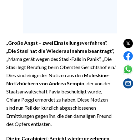
EVENTI
#CARAUNIONE
INSULARITÀ
„Große Angst – zwei Einstellungsverfahren“,
FOTO
„Die Stasi hat die Wiederaufnahme beantragt“,
„Mama gerät wegen des Stasi-Falls in Panik“, „Die
VIDEO
Stasi legt Berufung beim Obersten Gerichtshof ein.“
Dies sind einige der Notizen aus den
Moleskine-
INFO AZIENDE
Notizbüchern von Andrea Sempio,
der von der
ABBONATI
Staatsanwaltschaft Pavia beschuldigt wurde,
ANNUNCI
Chiara Poggi ermordet zu haben. Diese Notizen
sind nun Teil der kürzlich abgeschlossenen
NECROLOGI
Ermittlungen gegen ihn, die den damaligen Freund
PUBBLICITÀ
des Opfers entlasten.
SPIAGGE
STORE
Die im Carabinieri-Bericht wiedergegebenen