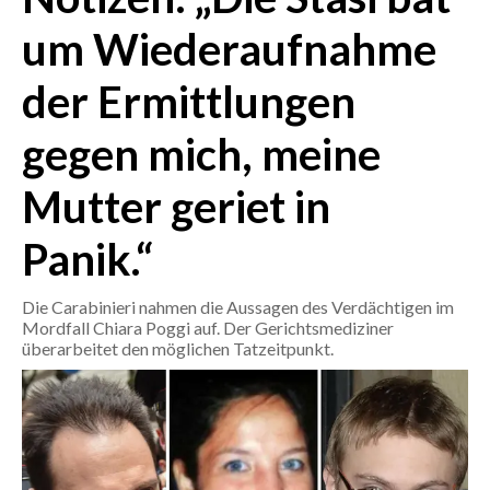
um Wiederaufnahme
CRONACA
ITALIA
der Ermittlungen
MONDO
gegen mich, meine
POLITICA
Mutter geriet in
ECONOMIA
Panik.“
SERVIZI ALLE IMPRESE
Die Carabinieri nahmen die Aussagen des Verdächtigen im
LAVORO
Mordfall Chiara Poggi auf. Der Gerichtsmediziner
BANDI
überarbeitet den möglichen Tatzeitpunkt.
SPORT IN SARDEGNA
SPORT
RISULTATI E CLASSIFICHE