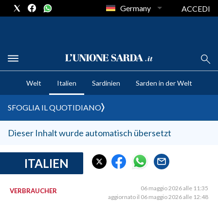
Germany
ACCEDI
CRONACA SARDEGNA
Welt
Italien
Sardinien
Sarden in der Welt
CAGLIARI
PROVINCIA DI CAGLIARI
SFOGLIA IL QUOTIDIANO
SULCIS IGLESIENTE
MEDIO CAMPIDANO
Dieser Inhalt wurde automatisch übersetzt
ORISTANO E PROVINCIA
SASSARI E PROVINCIA
ITALIEN
GALLURA
NUORO E PROVINCIA
06 maggio 2026 alle 11:35
VERBRAUCHER
aggiornato il 06 maggio 2026 alle 12:48
OGLIASTRA
AGENDA