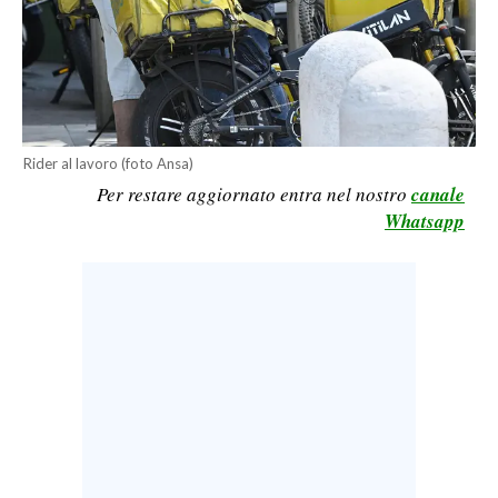
CALCIO
CALCIO REGIONALE
BASKET
VOLLEY
MOTORI
Rider al lavoro (foto Ansa)
Per restare aggiornato entra nel nostro
canale
TENNIS
Whatsapp
ALTRI SPORT
CULTURA
SPETTACOLI
GOSSIP
SARDI NEL MONDO
NOTIZIE