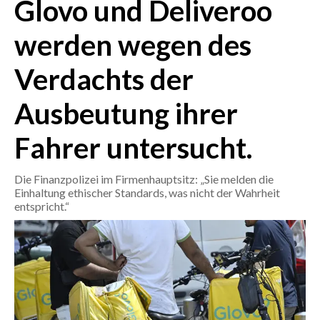
Glovo und Deliveroo
CRONACA
werden wegen des
ITALIA
Verdachts der
MONDO
Ausbeutung ihrer
POLITICA
Fahrer untersucht.
ECONOMIA
Die Finanzpolizei im Firmenhauptsitz: „Sie melden die
SERVIZI ALLE IMPRESE
Einhaltung ethischer Standards, was nicht der Wahrheit
LAVORO
entspricht.“
BANDI
SPORT IN SARDEGNA
SPORT
RISULTATI E CLASSIFICHE