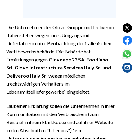
EVENTI
#CARAUNIONE
Die Unternehmen der Glovo-Gruppe und Deliveroo
INSULARITÀ
Italien stehen wegen ihres Umgangs mit
Lieferfahrern unter Beobachtung der italienischen
FOTO
Wettbewerbsbehörde. Die Behörde hat
Ermittlungen gegen
Glovoapp23 SA, Foodinho
VIDEO
Srl, Glovo Infrastructure Services Italy Srl und
Deliveroo Italy Srl
wegen möglichen
INFO AZIENDE
„rechtswidrigen Verhaltens im
ABBONATI
Lebensmittelliefergewerbe“ eingeleitet.
ANNUNCI
Laut einer Erklärung sollen die Unternehmen in ihrer
NECROLOGI
Kommunikation mit den Verbrauchern (zum
PUBBLICITÀ
Beispiel in ihrem Ethikkodex und auf ihrer Website
SPIAGGE
in den Abschnitten "Über uns")
"ein
STORE
Unternehmensimage hervorgehoben haben,